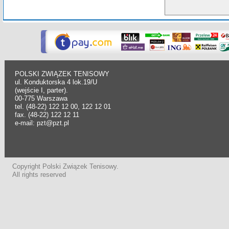
POLSKI ZWIĄZEK TENISOWY
ul. Konduktorska 4 lok.19/U
(wejście I, parter).
00-775 Warszawa
tel. (48-22) 122 12 00, 122 12 01
fax. (48-22) 122 12 11
e-mail: pzt@pzt.pl
Copyright Polski Związek Tenisowy.
All rights reserved