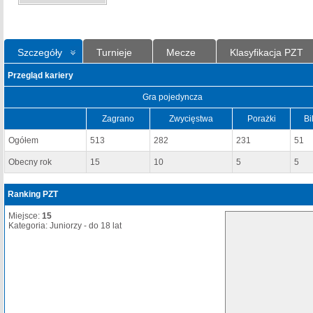
Szczegóły
Turnieje
Mecze
Klasyfikacja PZT
Przegląd kariery
Gra pojedyncza
Zagrano
Zwycięstwa
Porażki
Bi
Ogółem
513
282
231
51
Obecny rok
15
10
5
5
Ranking PZT
Miejsce:
15
Kategoria: Juniorzy - do 18 lat