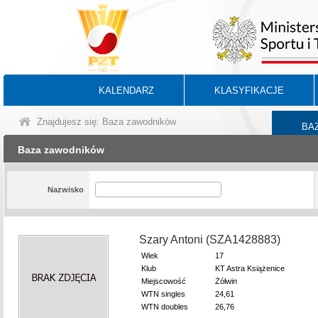
KALENDARZ
KLASYFIKACJE
Znajdujesz się: Baza zawodników
BA
Baza zawodników
Nazwisko
Szary Antoni (SZA1428883)
Wiek
17
Klub
KT Astra Książenice
Miejscowość
Żółwin
WTN singles
24,61
WTN doubles
26,76