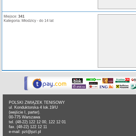
Miejsce:
341
Kategoria: Młodzicy - do 14 lat
POLSKI ZWIĄZEK TENISOWY
ul. Konduktorska 4 lok.19/U
(wejście I, parter).
00-775 Warszawa
tel. (48-22) 122 12 00, 122 12 01
fax. (48-22) 122 12 11
e-mail: pzt@pzt.pl