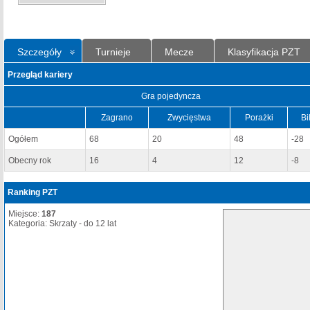
Szczegóły
Turnieje
Mecze
Klasyfikacja PZT
Przegląd kariery
Gra pojedyncza
Zagrano
Zwycięstwa
Porażki
Bi
Ogółem
68
20
48
-28
Obecny rok
16
4
12
-8
Ranking PZT
Miejsce:
187
Kategoria: Skrzaty - do 12 lat