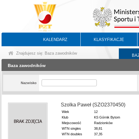
KALENDARZ
KLASYFIKACJE
Znajdujesz się: Baza zawodników
BA
Baza zawodników
Nazwisko
Szolka Paweł (SZO2370450)
Wiek
12
Klub
KS Górnik Bytom
Miejscowość
Radzionków
WTN singles
38,81
WTN doubles
37,35