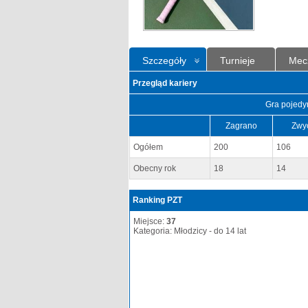
Szczegóły
Turnieje
Mec
Przegląd kariery
Gra pojedy
Zagrano
Zwy
Ogółem
200
106
Obecny rok
18
14
Ranking PZT
Miejsce:
37
Kategoria: Młodzicy - do 14 lat