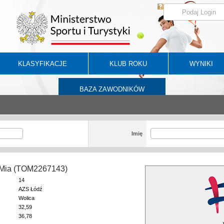
KLASYFIKACJE
KLUB ROKU
WYNIKI
BAZA ZAWODNIKÓW
Imię
Mia (TOM2267143)
14
AZS Łódź
Wolica
32,59
36,78