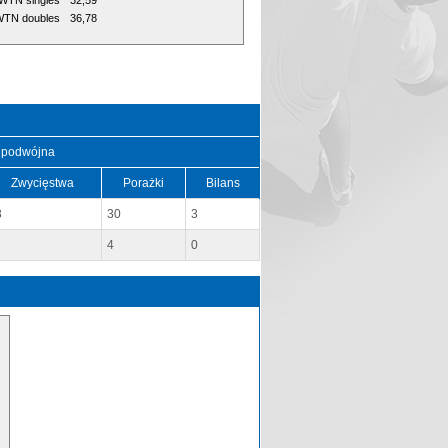
WTN singles
32,59
TN doubles
36,78
 podwójna
Zwycięstwa
Porażki
Bilans
3
30
3
4
0