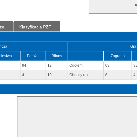
W
ze
Klasyfikacja PZT
ncza
Gra
cięstwa
Porażki
Bilans
Zagrano
94
12
Ogółem
63
3
4
10
Obecny rok
8
4