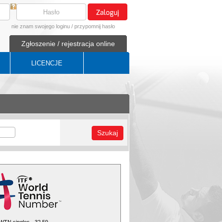
nie znam swojego loginu
/
przypomnij hasło
Zgłoszenie / rejestracja online
LICENCJE
Szukaj