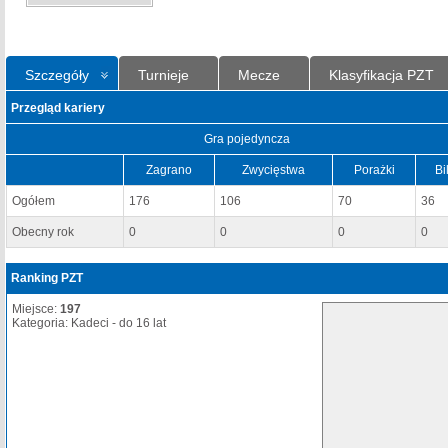
Szczegóły
Turnieje
Mecze
Klasyfikacja PZT
Przegląd kariery
Gra pojedyncza
Zagrano
Zwycięstwa
Porażki
Bi
Ogółem
176
106
70
36
Obecny rok
0
0
0
0
Ranking PZT
Miejsce:
197
Kategoria: Kadeci - do 16 lat