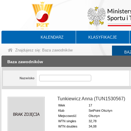
KALENDARZ
KLASYFIKACJE
Znajdujesz się: Baza zawodników
BA
Baza zawodników
Nazwisko
Tunkiewicz Anna (TUN1530567)
Wiek
17
Klub
SetPoint Olsztyn
Miejscowość
Olsztyn
WTN singles
32,78
WTN doubles
34,08