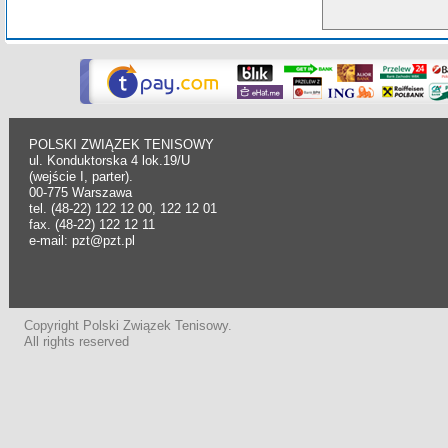
POLSKI ZWIĄZEK TENISOWY
ul. Konduktorska 4 lok.19/U
(wejście I, parter).
00-775 Warszawa
tel. (48-22) 122 12 00, 122 12 01
fax. (48-22) 122 12 11
e-mail: pzt@pzt.pl
Copyright Polski Związek Tenisowy.
All rights reserved