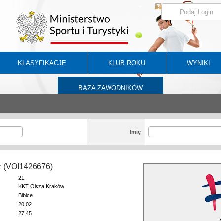
KLASYFIKACJE
KLUB ROKU
WYNIKI
BAZA ZAWODNIKÓW
Imię
tr (VOI1426676)
21
KKT Olsza Kraków
Bibice
20,02
27,45