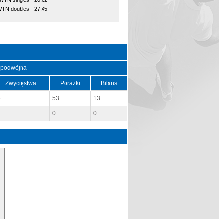
WTN singles
20,02
TN doubles
27,45
 podwójna
Zwycięstwa
Porażki
Bilans
6
53
13
0
0