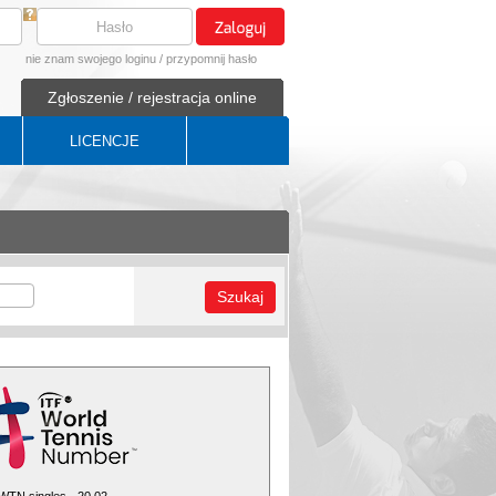
nie znam swojego loginu
/
przypomnij hasło
Zgłoszenie / rejestracja online
LICENCJE
Szukaj