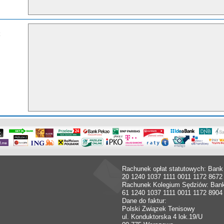
Rachunek opłat statutowych: Bank
20 1240 1037 1111 0011 1172 8672
Rachunek Kolegium Sędziów: Ban
61 1240 1037 1111 0011 1172 8904
Dane do faktur:
Polski Związek Tenisowy
ul. Konduktorska 4 lok.19/U