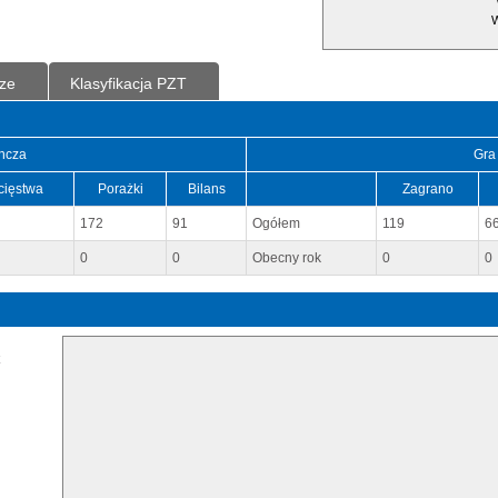
W
ze
Klasyfikacja PZT
ncza
Gra
cięstwa
Porażki
Bilans
Zagrano
172
91
Ogółem
119
6
0
0
Obecny rok
0
0