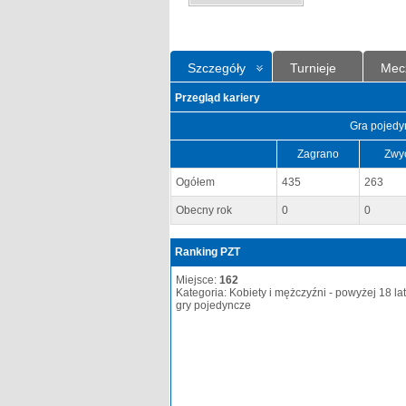
Szczegóły
Turnieje
Mec
Przegląd kariery
Gra pojedy
Zagrano
Zwy
Ogółem
435
263
Obecny rok
0
0
Ranking PZT
Miejsce:
162
Kategoria: Kobiety i mężczyźni - powyżej 18 lat
gry pojedyncze