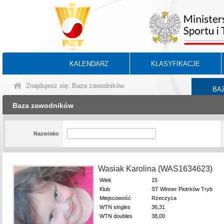
KALENDARZ
KLASYFIKACJE
Znajdujesz się: Baza zawodników
BA
Baza zawodników
Nazwisko
Wasiak Karolina (WAS1634623)
Wiek
15
Klub
ST Winner Piotrków Tryb
Miejscowość
Rzeczyca
WTN singles
36,31
WTN doubles
38,00