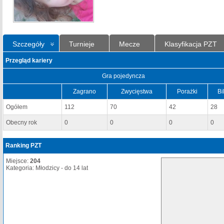
Szczegóły
Turnieje
Mecze
Klasyfikacja PZT
Przegląd kariery
Gra pojedyncza
Zagrano
Zwycięstwa
Porażki
Bi
Ogółem
112
70
42
28
Obecny rok
0
0
0
0
Ranking PZT
Miejsce:
204
Kategoria: Młodzicy - do 14 lat