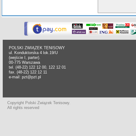
POLSKI ZWIĄZEK TENISOWY
ul. Konduktorska 4 lok.19/U
(wejście I, parter).
00-775 Warszawa
tel. (48-22) 122 12 00, 122 12 01
fax. (48-22) 122 12 11
e-mail: pzt@pzt.pl
Copyright Polski Związek Tenisowy.
All rights reserved