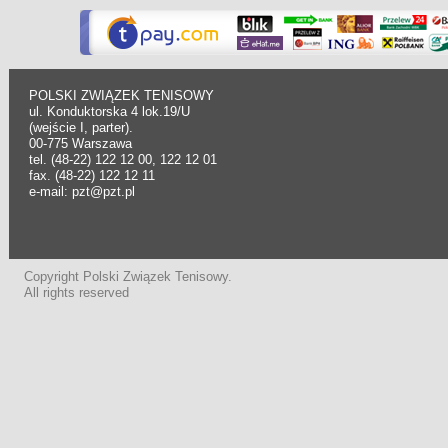
POLSKI ZWIĄZEK TENISOWY
ul. Konduktorska 4 lok.19/U
(wejście I, parter).
00-775 Warszawa
tel. (48-22) 122 12 00, 122 12 01
fax. (48-22) 122 12 11
e-mail: pzt@pzt.pl
Copyright Polski Związek Tenisowy.
All rights reserved