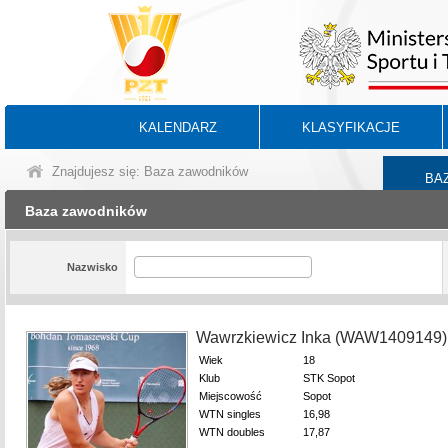
KALENDARZ
KLASYFIKACJE
Znajdujesz się: Baza zawodników
BA
Baza zawodników
Nazwisko
Wawrzkiewicz Inka (WAW1409149)
Wiek
18
Klub
STK Sopot
Miejscowość
Sopot
WTN singles
16,98
WTN doubles
17,87