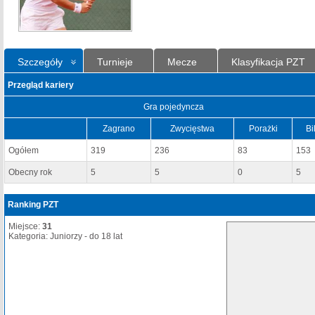
Szczegóły
Turnieje
Mecze
Klasyfikacja PZT
Przegląd kariery
Gra pojedyncza
Zagrano
Zwycięstwa
Porażki
Bi
Ogółem
319
236
83
153
Obecny rok
5
5
0
5
Ranking PZT
Miejsce:
31
Kategoria: Juniorzy - do 18 lat