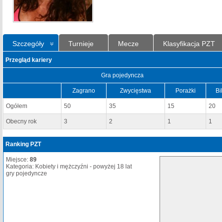
Szczegóły
Turnieje
Mecze
Klasyfikacja PZT
Przegląd kariery
Gra pojedyncza
Zagrano
Zwycięstwa
Porażki
Bi
Ogółem
50
35
15
20
Obecny rok
3
2
1
1
Ranking PZT
Miejsce:
89
Kategoria: Kobiety i mężczyźni - powyżej 18 lat
gry pojedyncze