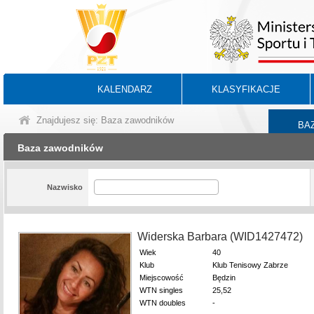
KALENDARZ
KLASYFIKACJE
Znajdujesz się: Baza zawodników
BA
Baza zawodników
Nazwisko
Widerska Barbara (WID1427472)
Wiek
40
Klub
Klub Tenisowy Zabrze
Miejscowość
Będzin
WTN singles
25,52
WTN doubles
-