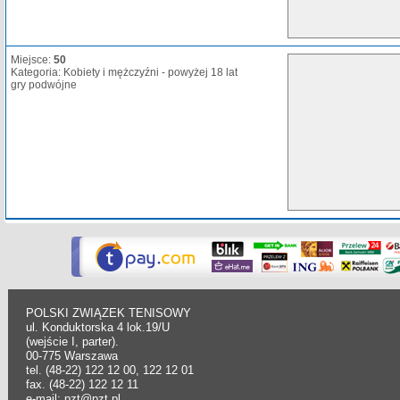
Miejsce:
50
Kategoria: Kobiety i mężczyźni - powyżej 18 lat
gry podwójne
POLSKI ZWIĄZEK TENISOWY
ul. Konduktorska 4 lok.19/U
(wejście I, parter).
00-775 Warszawa
tel. (48-22) 122 12 00, 122 12 01
fax. (48-22) 122 12 11
e-mail: pzt@pzt.pl