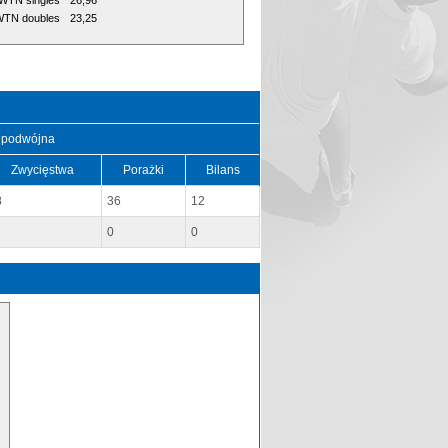
WTN singles
26,96
TN doubles
23,25
 podwójna
Zwycięstwa
Porażki
Bilans
8
36
12
0
0