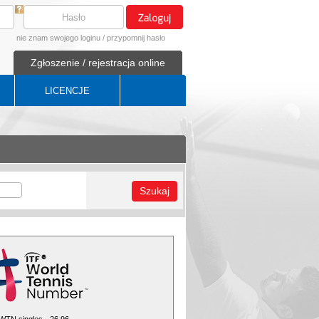
nie znam swojego loginu
/
przypomnij hasło
Zgłoszenie / rejestracja online
LICENCJE
Szukaj