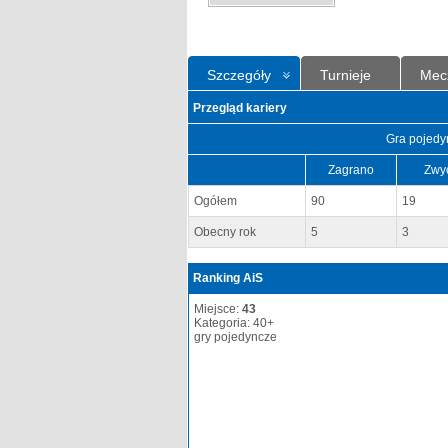
Szczegóły
Turnieje
Mec
Przegląd kariery
Gra pojedy
Zagrano
Zwy
Ogółem
90
19
Obecny rok
5
3
Ranking AiS
Miejsce:
43
Kategoria: 40+
gry pojedyncze