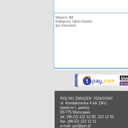
Miejsce:
52
Kategoria: Open Amator
gry mieszane
POLSKI ZWIĄZEK TENISOWY
ul. Konduktorska 4 lok.19/U
(wejście I, parter).
00-775 Warszawa
tel. (48-22) 122 12 00, 122 12 01
fax. (48-22) 122 12 11
e-mail: pzt@pzt.pl