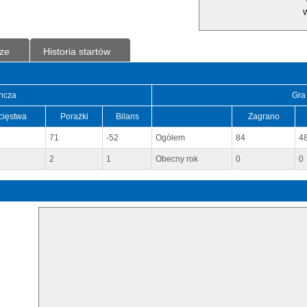
W
ze
Historia startów
ncza
Gra
cięstwa
Porażki
Bilans
Zagrano
71
-52
Ogółem
84
4
2
1
Obecny rok
0
0