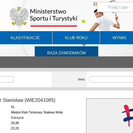
KLASYFIKACJE
KLUB ROKU
WYNIKI
BAZA ZAWODNIKÓW
Imię
z Stanisław (WIE2041085)
41
Miejski Klub Tenisowy Stalowa Wola
Gorzyce
26,96
23,25