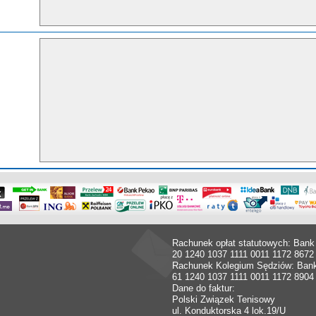
Rachunek opłat statutowych: Bank
20 1240 1037 1111 0011 1172 8672
Rachunek Kolegium Sędziów: Ban
61 1240 1037 1111 0011 1172 8904
Dane do faktur:
Polski Związek Tenisowy
ul. Konduktorska 4 lok.19/U