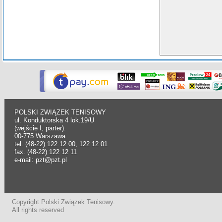
POLSKI ZWIĄZEK TENISOWY
ul. Konduktorska 4 lok.19/U
(wejście I, parter).
00-775 Warszawa
tel. (48-22) 122 12 00, 122 12 01
fax. (48-22) 122 12 11
e-mail: pzt@pzt.pl
Copyright Polski Związek Tenisowy.
All rights reserved