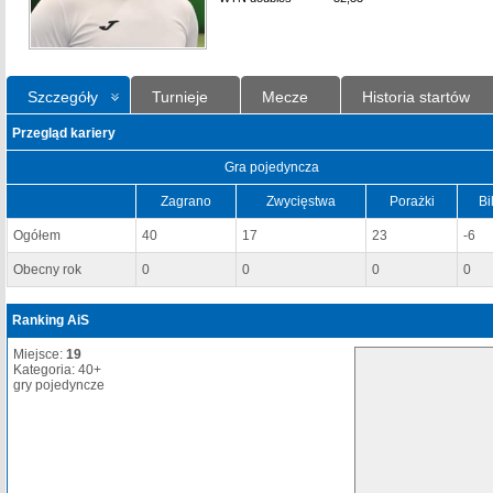
Szczegóły
Turnieje
Mecze
Historia startów
Przegląd kariery
Gra pojedyncza
Zagrano
Zwycięstwa
Porażki
Bi
Ogółem
40
17
23
-6
Obecny rok
0
0
0
0
Ranking AiS
Miejsce:
19
Kategoria: 40+
gry pojedyncze