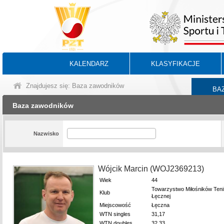
KALENDARZ
KLASYFIKACJE
Znajdujesz się: Baza zawodników
BA
Baza zawodników
Nazwisko
Wójcik Marcin (WOJ2369213)
Wiek
44
Towarzystwo Miłośników Ten
Klub
Łęcznej
Miejscowość
Łęczna
WTN singles
31,17
WTN doubles
32,33