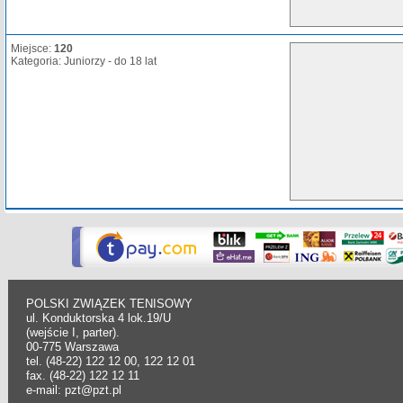
Miejsce:
120
Kategoria: Juniorzy - do 18 lat
POLSKI ZWIĄZEK TENISOWY
ul. Konduktorska 4 lok.19/U
(wejście I, parter).
00-775 Warszawa
tel. (48-22) 122 12 00, 122 12 01
fax. (48-22) 122 12 11
e-mail: pzt@pzt.pl