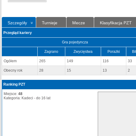
Szczegóły
Turnieje
Mecze
Klasyfikacja PZT
Przegląd kariery
Gra pojedyncza
Zagrano
Zwycięstwa
Porażki
Bi
Ogółem
265
149
116
33
Obecny rok
28
15
13
2
Ranking PZT
Miejsce:
48
Kategoria: Kadeci - do 16 lat