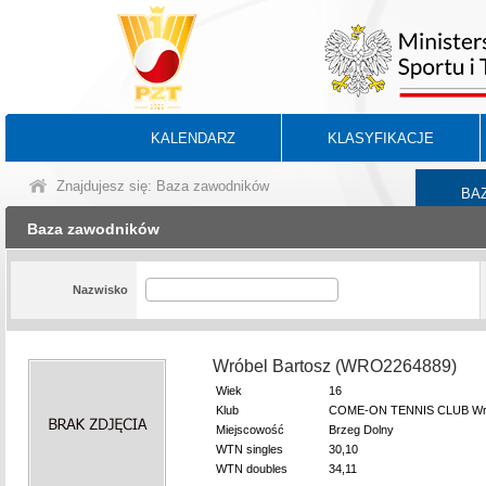
KALENDARZ
KLASYFIKACJE
Znajdujesz się: Baza zawodników
BA
Baza zawodników
Nazwisko
Wróbel Bartosz (WRO2264889)
Wiek
16
Klub
COME-ON TENNIS CLUB Wr
Miejscowość
Brzeg Dolny
WTN singles
30,10
WTN doubles
34,11