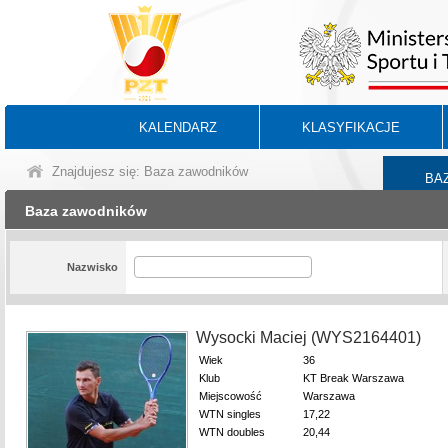
KALENDARZ
KLASYFIKACJE
Znajdujesz się: Baza zawodników
BA
Baza zawodników
Nazwisko
Wysocki Maciej (WYS2164401)
Wiek
36
Klub
KT Break Warszawa
Miejscowość
Warszawa
WTN singles
17,22
WTN doubles
20,44