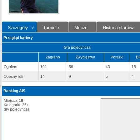
Szczegóły
Turnieje
Mecze
Historia startów
Przegląd kariery
Gra pojedyncza
Zagrano
Zwycięstwa
Porażki
Bi
Ogółem
101
58
43
15
Obecny rok
14
9
5
4
Ranking AiS
Miejsce:
10
Kategoria: 35+
gry pojedyncze