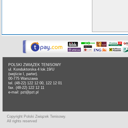
POLSKI ZWIĄZEK TENISOWY
ul. Konduktorska 4 lok.19/U
(wejście I, parter).
00-775 Warszawa
tel. (48-22) 122 12 00, 122 12 01
fax. (48-22) 122 12 11
e-mail: pzt@pzt.pl
Copyright Polski Związek Tenisowy.
All rights reserved