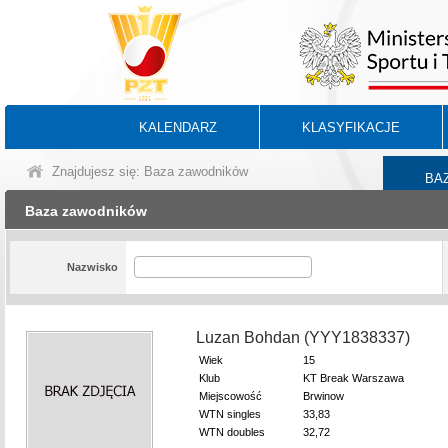
KALENDARZ
KLASYFIKACJE
Znajdujesz się: Baza zawodników
BA
Baza zawodników
Nazwisko
Luzan Bohdan (YYY1838337)
Wiek
15
Klub
KT Break Warszawa
Miejscowość
Brwinow
WTN singles
33,83
WTN doubles
32,72