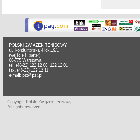
POLSKI ZWIĄZEK TENISOWY
ul. Konduktorska 4 lok.19/U
(wejście I, parter).
00-775 Warszawa
tel. (48-22) 122 12 00, 122 12 01
fax. (48-22) 122 12 11
e-mail: pzt@pzt.pl
Copyright Polski Związek Tenisowy.
All rights reserved