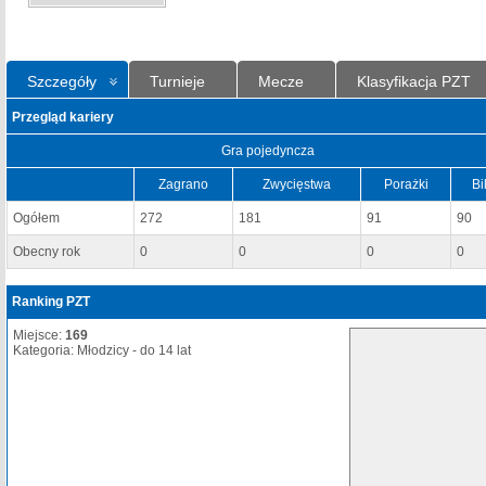
Szczegóły
Turnieje
Mecze
Klasyfikacja PZT
Przegląd kariery
Gra pojedyncza
Zagrano
Zwycięstwa
Porażki
Bi
Ogółem
272
181
91
90
Obecny rok
0
0
0
0
Ranking PZT
Miejsce:
169
Kategoria: Młodzicy - do 14 lat