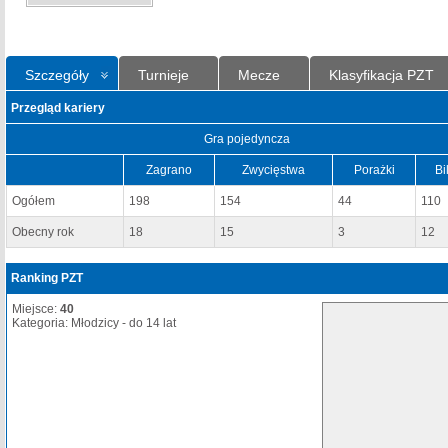
Szczegóły
Turnieje
Mecze
Klasyfikacja PZT
Przegląd kariery
Gra pojedyncza
Zagrano
Zwycięstwa
Porażki
Bi
Ogółem
198
154
44
110
Obecny rok
18
15
3
12
Ranking PZT
Miejsce:
40
Kategoria: Młodzicy - do 14 lat