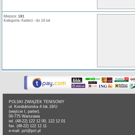
Miejsce:
181
Kategoria: Kadeci - do 16 lat
POLSKI ZWIĄZEK TENISOWY
ul. Konduktorska 4 lok.19/U
(wejście I, parter).
00-775 Warszawa
tel. (48-22) 122 12 00, 122 12 01
fax. (48-22) 122 12 11
e-mail: pzt@pzt.pl