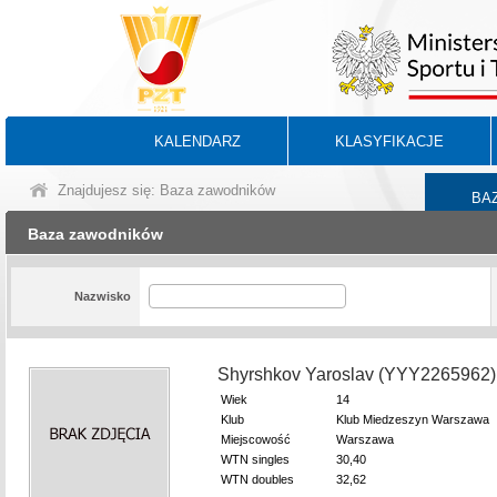
KALENDARZ
KLASYFIKACJE
Znajdujesz się: Baza zawodników
BA
Baza zawodników
Nazwisko
Shyrshkov Yaroslav (YYY2265962)
Wiek
14
Klub
Klub Miedzeszyn Warszawa
Miejscowość
Warszawa
WTN singles
30,40
WTN doubles
32,62