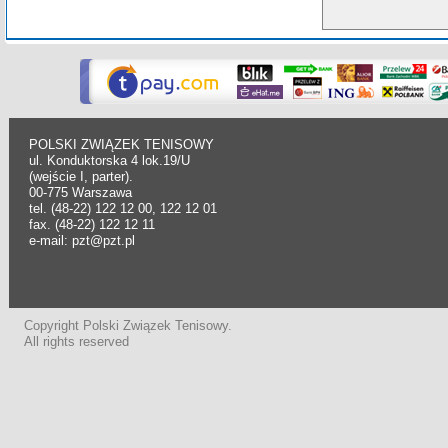
POLSKI ZWIĄZEK TENISOWY
ul. Konduktorska 4 lok.19/U
(wejście I, parter).
00-775 Warszawa
tel. (48-22) 122 12 00, 122 12 01
fax. (48-22) 122 12 11
e-mail: pzt@pzt.pl
Copyright Polski Związek Tenisowy.
All rights reserved