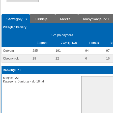
Szczegóły
Turnieje
Mecze
Klasyfikacja PZT
Przegląd kariery
Gra pojedyncza
Zagrano
Zwycięstwa
Porażki
Bi
Ogółem
285
191
94
97
Obecny rok
28
22
6
16
Ranking PZT
Miejsce:
22
Kategoria: Juniorzy - do 18 lat