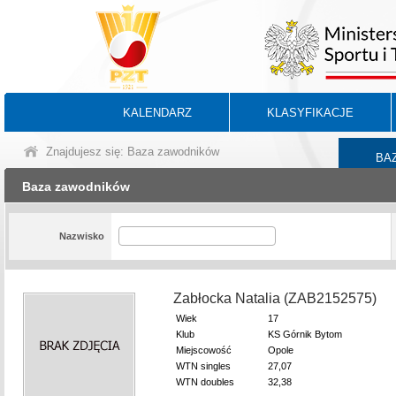
KALENDARZ
KLASYFIKACJE
Znajdujesz się: Baza zawodników
BA
Baza zawodników
Nazwisko
Zabłocka Natalia (ZAB2152575)
Wiek
17
Klub
KS Górnik Bytom
Miejscowość
Opole
WTN singles
27,07
WTN doubles
32,38