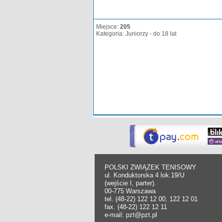
Miejsce:
205
Kategoria: Juniorzy - do 18 lat
POLSKI ZWIĄZEK TENISOWY
ul. Konduktorska 4 lok.19/U
(wejście I, parter).
00-775 Warszawa
tel. (48-22) 122 12 00, 122 12 01
fax. (48-22) 122 12 11
e-mail: pzt@pzt.pl