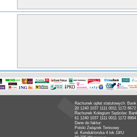
Rachunek opłat statutowych: Bank
20 1240 1037 1111 0011 1172 8672
Rachunek Kolegium Sędziów: Ban
61 1240 1037 1111 0011 1172 8904
Dane do faktur:
Polski Związek Tenisowy
ul. Konduktorska 4 lok.19/U