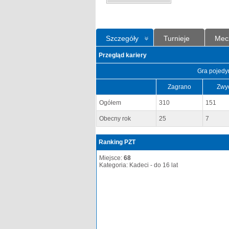
Szczegóły
Turnieje
Mec
Przegląd kariery
Gra pojedy
Zagrano
Zwy
Ogółem
310
151
Obecny rok
25
7
Ranking PZT
Miejsce:
68
Kategoria: Kadeci - do 16 lat