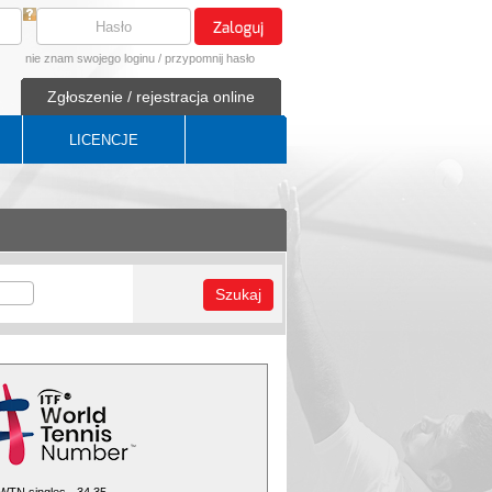
nie znam swojego loginu
/
przypomnij hasło
Zgłoszenie / rejestracja online
LICENCJE
Szukaj