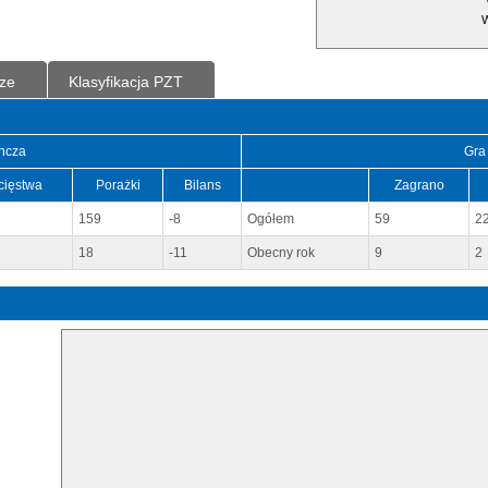
W
ze
Klasyfikacja PZT
ncza
Gra
cięstwa
Porażki
Bilans
Zagrano
159
-8
Ogółem
59
2
18
-11
Obecny rok
9
2