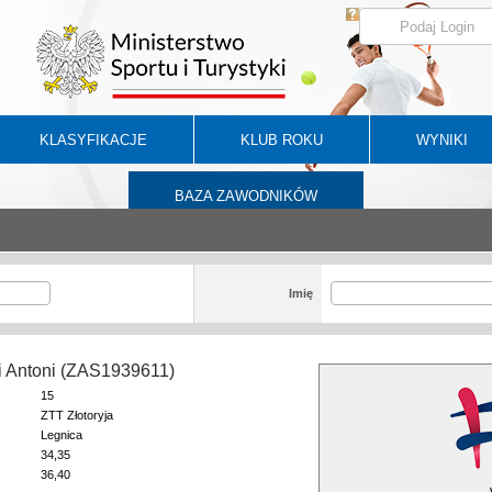
KLASYFIKACJE
KLUB ROKU
WYNIKI
BAZA ZAWODNIKÓW
Imię
i Antoni (ZAS1939611)
15
ZTT Złotoryja
Legnica
34,35
36,40