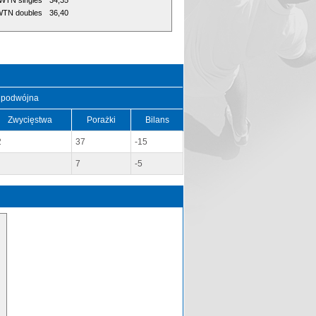
WTN singles
34,35
TN doubles
36,40
 podwójna
Zwycięstwa
Porażki
Bilans
2
37
-15
7
-5