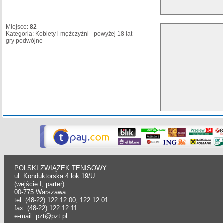
Miejsce:
82
Kategoria: Kobiety i mężczyźni - powyżej 18 lat
gry podwójne
POLSKI ZWIĄZEK TENISOWY
ul. Konduktorska 4 lok.19/U
(wejście I, parter).
00-775 Warszawa
tel. (48-22) 122 12 00, 122 12 01
fax. (48-22) 122 12 11
e-mail: pzt@pzt.pl