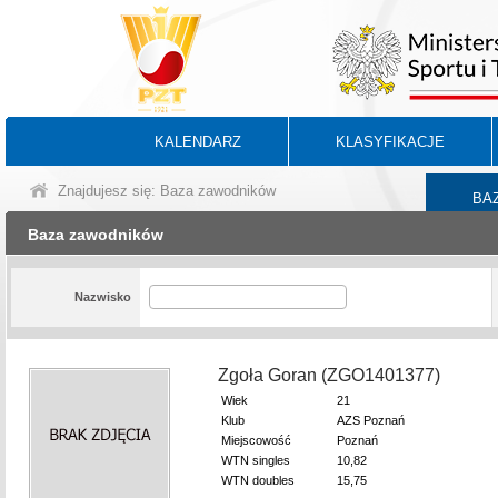
KALENDARZ
KLASYFIKACJE
Znajdujesz się: Baza zawodników
BA
Baza zawodników
Nazwisko
Zgoła Goran (ZGO1401377)
Wiek
21
Klub
AZS Poznań
Miejscowość
Poznań
WTN singles
10,82
WTN doubles
15,75