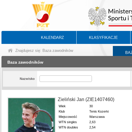
KALENDARZ
KLASYFIKACJE
Znajdujesz się: Baza zawodników
BA
Baza zawodników
Nazwisko
Zieliński Jan (ZIE1407460)
Wiek
30
Klub
Tenis Kozerki
Miejscowość
Warszawa
WTN singles
2,63
WTN doubles
2,54