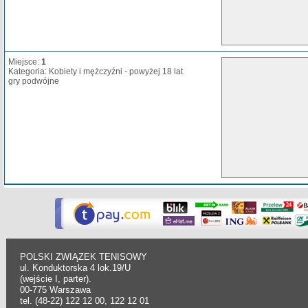
Miejsce:
1
Kategoria: Kobiety i mężczyźni - powyżej 18 lat
gry podwójne
POLSKI ZWIĄZEK TENISOWY
ul. Konduktorska 4 lok.19/U
(wejście I, parter).
00-775 Warszawa
tel. (48-22) 122 12 00, 122 12 01