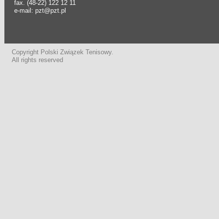
fax. (48-22) 122 12 11
e-mail: pzt@pzt.pl
Copyright Polski Związek Tenisowy.
All rights reserved