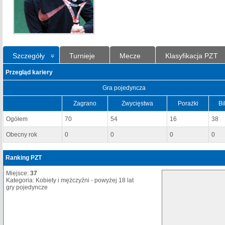
Szczegóły
Turnieje
Mecze
Klasyfikacja PZT
Przegląd kariery
Gra pojedyncza
Zagrano
Zwycięstwa
Porażki
Bi
Ogółem
70
54
16
38
Obecny rok
0
0
0
0
Ranking PZT
Miejsce:
37
Kategoria: Kobiety i mężczyźni - powyżej 18 lat
gry pojedyncze