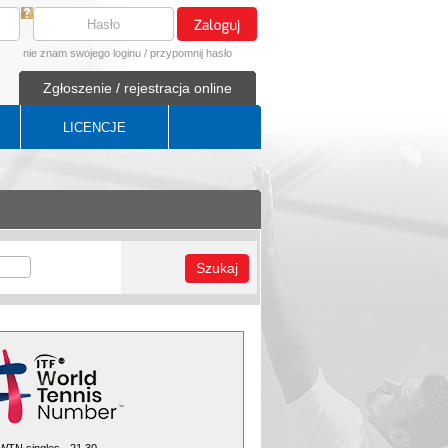
nie znam swojego loginu
/
przypomnij hasło
Zgłoszenie / rejestracja online
LICENCJE
Szukaj