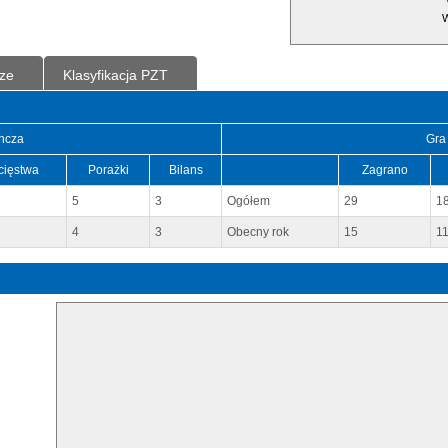
W
ze
Klasyfikacja PZT
ncza
Gra
cięstwa
Porażki
Bilans
Zagrano
5
3
Ogółem
29
1
4
3
Obecny rok
15
1