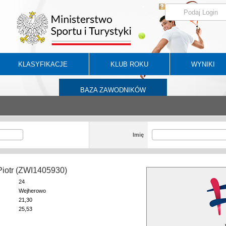
KLASYFIKACJE
KLUB ROKU
WYNIKI
BAZA ZAWODNIKÓW
Imię
Piotr (ZWI1405930)
24
Wejherowo
21,30
25,53