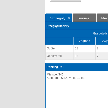
Szczegóły
Turnieje
Mec
Przegląd kariery
Gra pojedy
Zagrano
Zwy
Ogółem
13
8
Obecny rok
11
7
Ranking PZT
Miejsce:
340
Kategoria: Skrzaty - do 12 lat