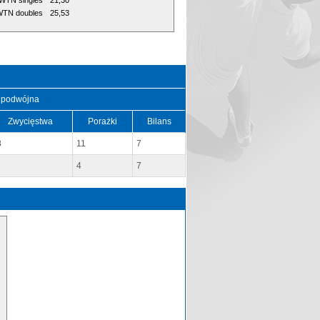
WTN singles
21,30
TN doubles
25,53
 podwójna
Zwycięstwa
Porażki
Bilans
8
11
7
1
4
7