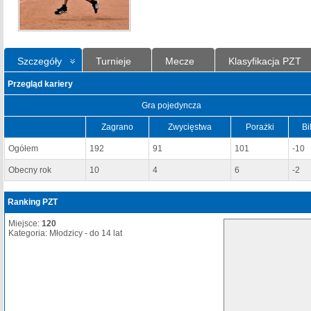
Szczegóły
Turnieje
Mecze
Klasyfikacja PZT
Przegląd kariery
Gra pojedyncza
Zagrano
Zwycięstwa
Porażki
Bi
Ogółem
192
91
101
-10
Obecny rok
10
4
6
-2
Ranking PZT
Miejsce:
120
Kategoria: Młodzicy - do 14 lat