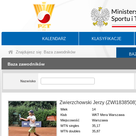
KALENDARZ
KLASYFIKACJE
Znajdujesz się: Baza zawodników
BA
Baza zawodników
Nazwisko
Zwierzchowski Jerzy (ZWI1838508
Wiek
14
Klub
WKT Mera Warszawa
Miejscowość
Warszawa
WTN singles
35,17
WTN doubles
35,87