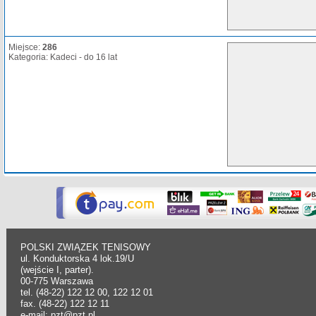
Miejsce:
286
Kategoria: Kadeci - do 16 lat
POLSKI ZWIĄZEK TENISOWY
ul. Konduktorska 4 lok.19/U
(wejście I, parter).
00-775 Warszawa
tel. (48-22) 122 12 00, 122 12 01
fax. (48-22) 122 12 11
e-mail: pzt@pzt.pl