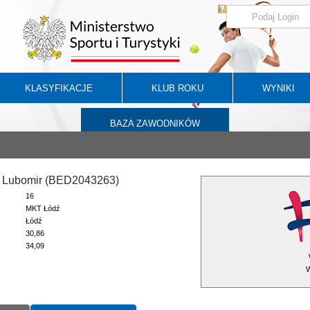
KLASYFIKACJE
KLUB ROKU
WYNIKI
BAZA ZAWODNIKÓW
 Lubomir (BED2043263)
16
MKT Łódź
Łódź
30,86
34,09
W