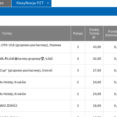
ze
Klasyfikacja PZT
Punkty
Punkt
Turniej
Ranga
Turniej
Elimina
gł.
la OTK U16 (grupowo-pucharowy), Stalowa
3
43,00
0
HMWŁ🎾Łódź😀turniej grupowy🏆, Łódź
4
42,00
0
ń Cup" (grupowo-pucharowy), Ustroń
3
27,00
0
efa Hebdy, Kraków
2
24,00
0
efa Hebdy, Kraków
2
24,00
0
ZAWNO ZDRÓJ
3
18,00
0