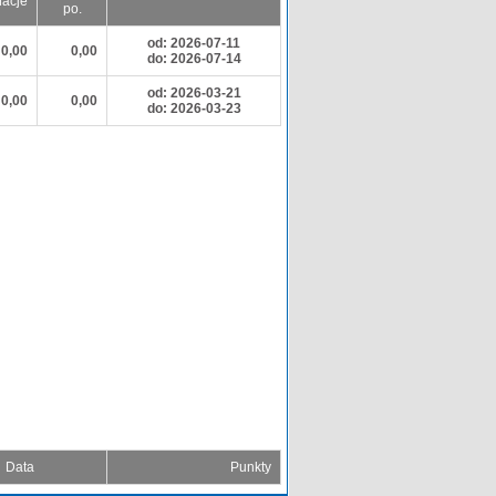
nacje
po.
od: 2026-07-11
0,00
0,00
do: 2026-07-14
od: 2026-03-21
0,00
0,00
do: 2026-03-23
Data
Punkty