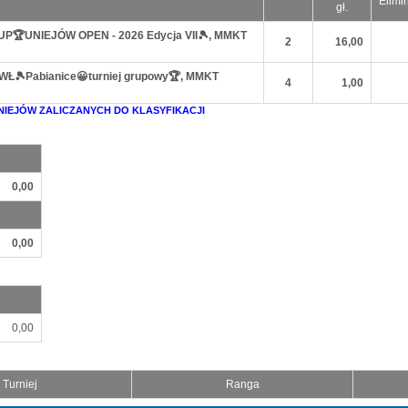
Elimi
gł.
CUP🏆UNIEJÓW OPEN - 2026 Edycja VII🎾, MMKT
2
16,00
HMWŁ🎾Pabianice😀turniej grupowy🏆, MMKT
4
1,00
NIEJÓW ZALICZANYCH DO KLASYFIKACJI
0,00
0,00
0,00
Turniej
Ranga