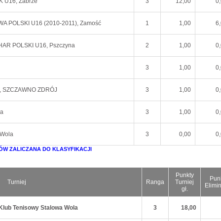
K U16, Zabrze
3
12,00
0
TWA POLSKI U16 (2010-2011), Zamość
1
1,00
6
HAR POLSKI U16, Pszczyna
2
1,00
0
3
1,00
0
cy), SZCZAWNO ZDRÓJ
3
1,00
0
na
3
1,00
0
 Wola
3
0,00
0
ÓW ZALICZANA DO KLASYFIKACJI
Punkty
Pun
Turniej
Ranga
Turniej
Elimi
gł.
 Klub Tenisowy Stalowa Wola
3
18,00