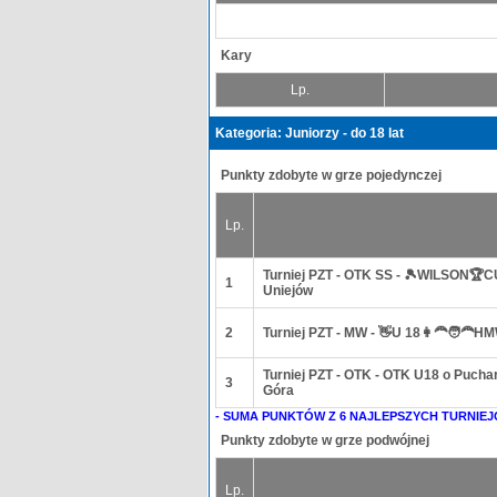
Kary
Lp.
Kategoria: Juniorzy - do 18 lat
Punkty zdobyte w grze pojedynczej
Lp.
Turniej PZT - OTK SS - 🎾WILSON🏆
1
Uniejów
2
Turniej PZT - MW - 👋U 18👩‍🦰🧑‍🦰
Turniej PZT - OTK - OTK U18 o Puch
3
Góra
- SUMA PUNKTÓW Z 6 NAJLEPSZYCH TURNIEJ
Punkty zdobyte w grze podwójnej
Lp.