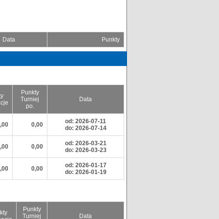
Data
Punkty
Punkty
ty
Turniej
Data
cje
po.
od: 2026-07-11
,00
0,00
do: 2026-07-14
od: 2026-03-21
,00
0,00
do: 2026-03-23
od: 2026-01-17
,00
0,00
do: 2026-01-19
Punkty
kty
Turniej
Data