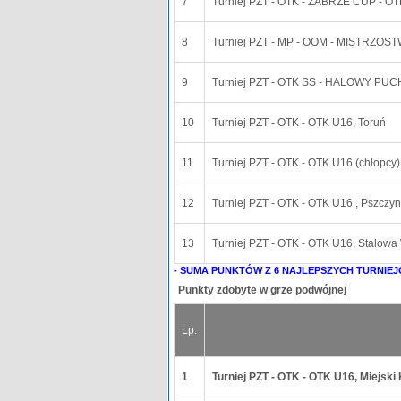
7
Turniej PZT - OTK - ZABRZE CUP - OT
8
Turniej PZT - MP - OOM - MISTRZOS
9
Turniej PZT - OTK SS - HALOWY PUC
10
Turniej PZT - OTK - OTK U16, Toruń
11
Turniej PZT - OTK - OTK U16 (chłop
12
Turniej PZT - OTK - OTK U16 , Pszczy
13
Turniej PZT - OTK - OTK U16, Stalowa
- SUMA PUNKTÓW Z 6 NAJLEPSZYCH TURNIEJ
Punkty zdobyte w grze podwójnej
Lp.
1
Turniej PZT - OTK - OTK U16, Miejski