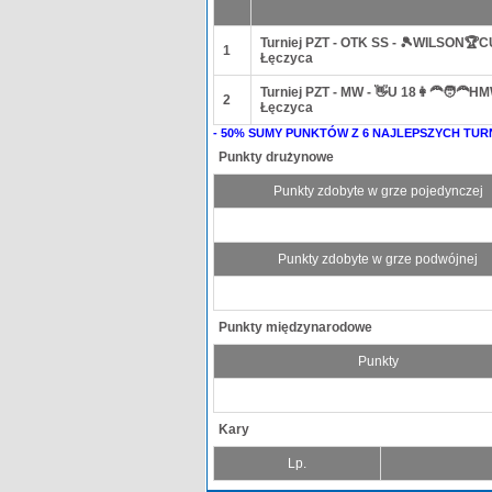
Turniej PZT - OTK SS - 🎾WILSON🏆
1
Łęczyca
Turniej PZT - MW - 👋U 18👩‍🦰🧑‍🦰
2
Łęczyca
- 50% SUMY PUNKTÓW Z 6 NAJLEPSZYCH TUR
Punkty drużynowe
Punkty zdobyte w grze pojedynczej
Punkty zdobyte w grze podwójnej
Punkty międzynarodowe
Punkty
Kary
Lp.