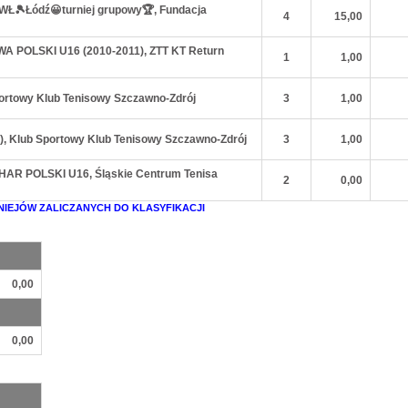
HMWŁ🎾Łódź😀turniej grupowy🏆, Fundacja
4
15,00
WA POLSKI U16 (2010-2011), ZTT KT Return
1
1,00
portowy Klub Tenisowy Szczawno-Zdrój
3
1,00
y), Klub Sportowy Klub Tenisowy Szczawno-Zdrój
3
1,00
HAR POLSKI U16, Śląskie Centrum Tenisa
2
0,00
NIEJÓW ZALICZANYCH DO KLASYFIKACJI
0,00
0,00