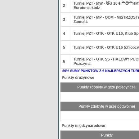
Turniej PZT - MW - 👋U 16👩‍🦰🧑‍🦰
2
Eurotenis Łódź
Turniej PZT - MP - OOM - MISTRZOST
3
Zamość
4
Turniej PZT - OTK - OTK U16, Klub S
5
Turniej PZT - OTK - OTK U16 (chłopc
Turniej PZT - OTK SS - HALOWY PUC
6
Pszczyna
- 50% SUMY PUNKTÓW Z 6 NAJLEPSZYCH TUR
Punkty drużynowe
Punkty zdobyte w grze pojedynczej
Punkty zdobyte w grze podwójnej
Punkty międzynarodowe
Punkty