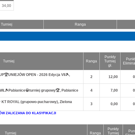
34,00
Turniej
Ranga
Punkty
Punk
Turniej
Ranga
Turniej
Elimina
gł.
CUP🏆UNIEJÓW OPEN - 2026 Edycja VII🎾,
2
12,00
0
HMWŁ🎾Pabianice😀turniej grupowy🏆, Pabianice
4
7,00
0
ar KT ROYAL (grupowo-pucharowy), Zielona
3
0,00
0
ÓW ZALICZANA DO KLASYFIKACJI
Punkty
Pun
Turniej
Ranga
Turniej