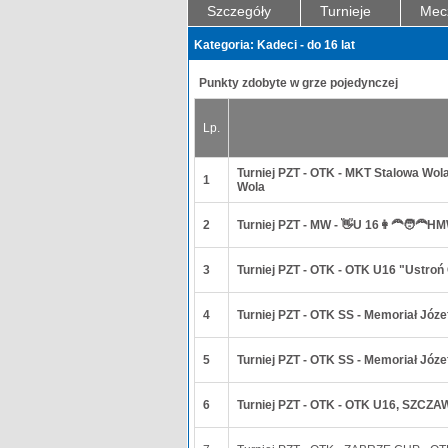
Szczegóły
Turnieje
Mec
Kategoria: Kadeci - do 16 lat
Punkty zdobyte w grze pojedynczej
Lp.
Turniej PZT - OTK - MKT Stalowa Wo
1
Wola
2
Turniej PZT - MW - 👋U 16👩‍🦰🧑‍🦰
3
Turniej PZT - OTK - OTK U16 "Ustro
4
Turniej PZT - OTK SS - Memoriał Józ
5
Turniej PZT - OTK SS - Memoriał Józ
6
Turniej PZT - OTK - OTK U16, SZC