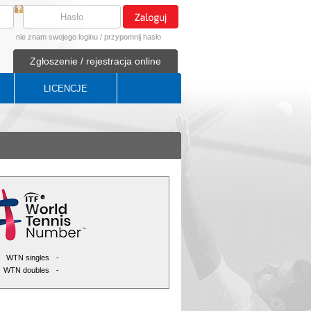
nie znam swojego loginu
/
przypomnij hasło
Zgłoszenie / rejestracja online
LICENCJE
WTN singles
-
WTN doubles
-