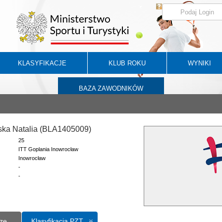
KLASYFIKACJE
KLUB ROKU
WYNIKI
BAZA ZAWODNIKÓW
ska Natalia (BLA1405009)
25
ITT Goplania Inowrocław
Inowrocław
-
-
ze
Klasyfikacja PZT