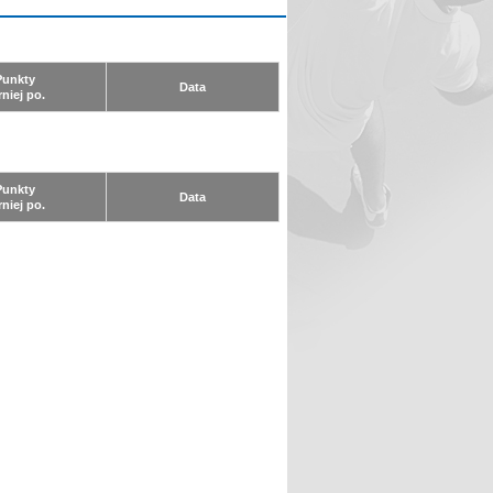
Punkty
Data
rniej po.
Punkty
Data
rniej po.