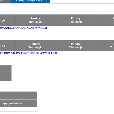
Punkty
Punkty
nga
Turniej gł.
Eliminacje
Tu
ÓW ZALICZANA DO KLASYFIKACJI
Punkty
Punkty
nga
Turniej gł.
Eliminacje
Tu
NIEJÓW ZALICZANYCH DO KLASYFIKACJI
gry podwójne