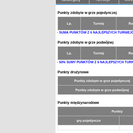
Punkty zdobyte w grze pojedynczej
Lp.
Turniej
Ra
- SUMA PUNKTÓW Z 6 NAJLEPSZYCH TURNIEJ
Punkty zdobyte w grze podwójnej
Lp.
Turniej
Ra
- 50% SUMY PUNKTÓW Z 6 NAJLEPSZYCH TUR
Punkty drużynowe
Punkty zdobyte w grze pojedynczej
Punkty zdobyte w grze podwójnej
Punkty międzynarodowe
Punkty
gry pojedyncze