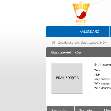
KALENDARZ
Znajdujesz się: Baza zawodników
Baza zawodników
Błażejew
Wiek
Klub
Miejscowość
WTN singles
WTN doubles
Szczegóły
Turnieje
Mec