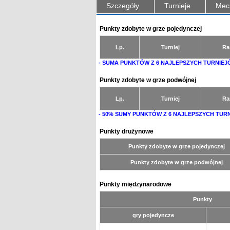
Szczegóły
Turnieje
Mec
Punkty zdobyte w grze pojedynczej
Lp.
Turniej
Ra
- SUMA PUNKTÓW Z 6 NAJLEPSZYCH TURNIEJ
Punkty zdobyte w grze podwójnej
Lp.
Turniej
Ra
- 50% SUMY PUNKTÓW Z 6 NAJLEPSZYCH TUR
Punkty drużynowe
Punkty zdobyte w grze pojedynczej
Punkty zdobyte w grze podwójnej
Punkty międzynarodowe
Punkty
gry pojedyncze