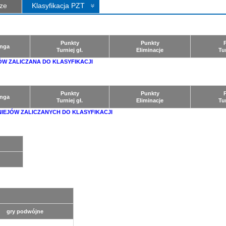
ze
Klasyfikacja PZT
Punkty
Punkty
nga
Turniej gł.
Eliminacje
Tu
ÓW ZALICZANA DO KLASYFIKACJI
Punkty
Punkty
nga
Turniej gł.
Eliminacje
Tu
NIEJÓW ZALICZANYCH DO KLASYFIKACJI
gry podwójne