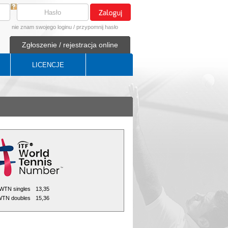
nie znam swojego loginu
/
przypomnij hasło
Zgłoszenie / rejestracja online
LICENCJE
WTN singles
13,35
TN doubles
15,36