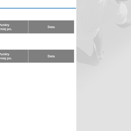
Punkty
Data
rniej po.
Punkty
Data
rniej po.