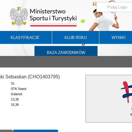
KLASYFIKACJE
KLUB ROKU
WYNIKI
BAZA ZAWODNIKÓW
ki Sebastian (CHO1403795)
31
STK Sopot
Gdansk
13,35
15,36
W