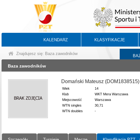
KALENDARZ
KLASYFIKACJE
Znajdujesz się: Baza zawodników
BA
Baza zawodników
Domański Mateusz (DOM1838515)
Wiek
14
Klub
WKT Mera Warszawa
Miejscowość
Warszawa
WTN singles
30,71
WTN doubles
-
Szczegóły
Turnieje
Mecze
Klasyfikacja PZT