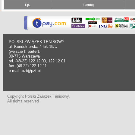
Lp.
Turniej
POLSKI ZWIĄZEK TENISOWY
ul. Konduktorska 4 lok.19/U
(wejście I, parter).
00-775 Warszawa
tel. (48-22) 122 12 00, 122 12 01
fax. (48-22) 122 12 11
e-mail: pzt@pzt.pl
Copyright Polski Związek Tenisowy.
All rights reserved