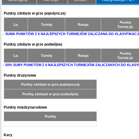
Punkty zdobyte w grze pojedynczej
Punkty
Lp.
Turniej
Ranga
Turniej gł.
- SUMA PUNKTÓW Z 6 NAJLEPSZYCH TURNIEJÓW ZALICZANA DO KLASYFIKACJ
Punkty zdobyte w grze podwójnej
Punkty
Lp.
Turniej
Ranga
Turniej gł.
- 50% SUMY PUNKTÓW Z 6 NAJLEPSZYCH TURNIEJÓW ZALICZANYCH DO KLASY
Punkty drużynowe
Punkty zdobyte w grze pojedynczej
Punkty zdobyte w grze podwójnej
Punkty międzynarodowe
Punkty
Kary