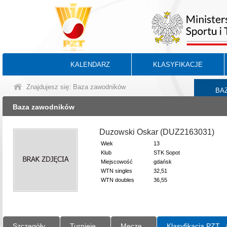
KALENDARZ
KLASYFIKACJE
Znajdujesz się: Baza zawodników
BA
Baza zawodników
Duzowski Oskar (DUZ2163031)
Wiek
13
Klub
STK Sopot
Miejscowość
gdańsk
WTN singles
32,51
WTN doubles
36,55
Szczegóły
Turnieje
Mecze
Klasyfikacja PZT