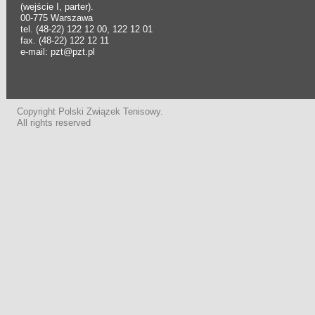
(wejście I, parter).
00-775 Warszawa
tel. (48-22) 122 12 00, 122 12 01
fax. (48-22) 122 12 11
e-mail: pzt@pzt.pl
Copyright Polski Związek Tenisowy.
All rights reserved