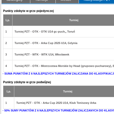
Punkty zdobyte w grze pojedynczej
Lp.
Turniej
1
Turniej PZT - OTK - OTK U14 gr.-puch,, Toruń
2
Turniej PZT - OTK - Arka Cup 2025 U14, Gdynia
3
Turniej PZT - WTK - WTK U14, Włocławek
4
Turniej PZT - OTK - Mistrzostwa Morskie by Head (grupowo-pucharowy),
- SUMA PUNKTÓW Z 6 NAJLEPSZYCH TURNIEJÓW ZALICZANA DO KLASYFIKACJ
Punkty zdobyte w grze podwójnej
Lp.
Turniej
1
Turniej PZT - OTK - Arka Cup 2025 U14, Klub Tenisowy Arka
- 50% SUMY PUNKTÓW Z 6 NAJLEPSZYCH TURNIEJÓW ZALICZANYCH DO KLASY