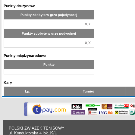
Punkty drużynowe
Punkty zdobyte w grze pojedynczej
0,00
Punkty zdobyte w grze podwójnej
0,00
Punkty międzynarodowe
Punkty
Kary
Lp.
Turniej
POLSKI ZWIĄZEK TENISOWY
ul. Konduktorska 4 lok.19/U