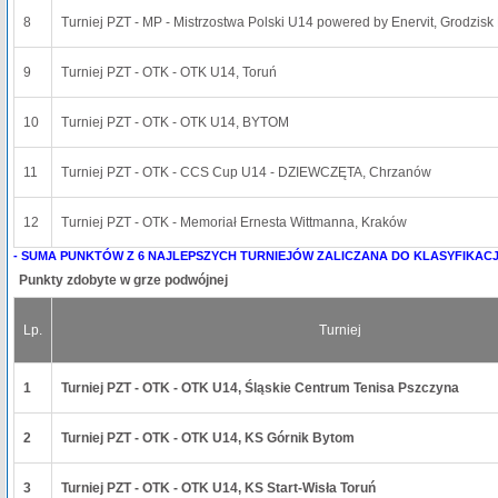
8
Turniej PZT - MP - Mistrzostwa Polski U14 powered by Enervit, Grodzis
9
Turniej PZT - OTK - OTK U14, Toruń
10
Turniej PZT - OTK - OTK U14, BYTOM
11
Turniej PZT - OTK - CCS Cup U14 - DZIEWCZĘTA, Chrzanów
12
Turniej PZT - OTK - Memoriał Ernesta Wittmanna, Kraków
- SUMA PUNKTÓW Z 6 NAJLEPSZYCH TURNIEJÓW ZALICZANA DO KLASYFIKACJ
Punkty zdobyte w grze podwójnej
Lp.
Turniej
1
Turniej PZT - OTK - OTK U14, Śląskie Centrum Tenisa Pszczyna
2
Turniej PZT - OTK - OTK U14, KS Górnik Bytom
3
Turniej PZT - OTK - OTK U14, KS Start-Wisła Toruń