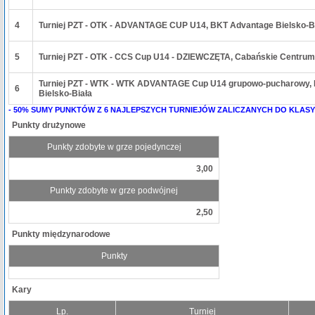
4
Turniej PZT - OTK - ADVANTAGE CUP U14, BKT Advantage Bielsko-B
5
Turniej PZT - OTK - CCS Cup U14 - DZIEWCZĘTA, Cabańskie Centru
Turniej PZT - WTK - WTK ADVANTAGE Cup U14 grupowo-pucharowy,
6
Bielsko-Biała
- 50% SUMY PUNKTÓW Z 6 NAJLEPSZYCH TURNIEJÓW ZALICZANYCH DO KLASY
Punkty drużynowe
Punkty zdobyte w grze pojedynczej
3,00
Punkty zdobyte w grze podwójnej
2,50
Punkty międzynarodowe
Punkty
Kary
Lp.
Turniej