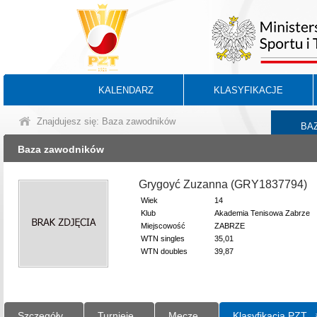
KALENDARZ
KLASYFIKACJE
Znajdujesz się: Baza zawodników
BA
Baza zawodników
Grygoyć Zuzanna (GRY1837794)
Wiek
14
Klub
Akademia Tenisowa Zabrze
Miejscowość
ZABRZE
WTN singles
35,01
WTN doubles
39,87
Szczegóły
Turnieje
Mecze
Klasyfikacja PZT