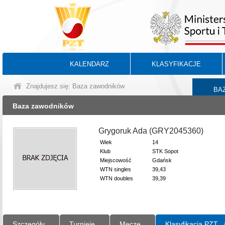
KALENDARZ
KLASYFIKACJE
Znajdujesz się: Baza zawodników
BA
Baza zawodników
Grygoruk Ada (GRY2045360)
Wiek
14
Klub
STK Sopot
Miejscowość
Gdańsk
WTN singles
39,43
WTN doubles
39,39
Szczegóły
Turnieje
Mecze
Klasyfikacja PZT