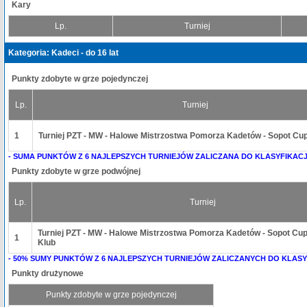
Kary
Lp.
Turniej
Kategoria: Kadeci - do 16 lat
Punkty zdobyte w grze pojedynczej
Lp.
Turniej
1
Turniej PZT - MW - Halowe Mistrzostwa Pomorza Kadetów - Sopot Cup
- SUMA PUNKTÓW Z 6 NAJLEPSZYCH TURNIEJÓW ZALICZANA DO KLASYFIKACJ
Punkty zdobyte w grze podwójnej
Lp.
Turniej
Turniej PZT - MW - Halowe Mistrzostwa Pomorza Kadetów - Sopot Cup 
1
Klub
- 50% SUMY PUNKTÓW Z 6 NAJLEPSZYCH TURNIEJÓW ZALICZANYCH DO KLASY
Punkty drużynowe
Punkty zdobyte w grze pojedynczej