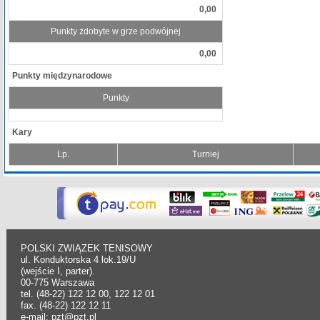
0,00
Punkty zdobyte w grze podwójnej
0,00
Punkty międzynarodowe
Punkty
Kary
Lp.
Turniej
POLSKI ZWIĄZEK TENISOWY
ul. Konduktorska 4 lok.19/U
(wejście I, parter).
00-775 Warszawa
tel. (48-22) 122 12 00, 122 12 01
fax. (48-22) 122 12 11
e-mail: pzt@pzt.pl