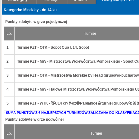
Kategoria: Młodzicy - do 14 lat
Punkty zdobyte w grze pojedynczej
Lp.
Turniej
1
Turniej PZT - OTK - Sopot Cup U14, Sopot
2
Turniej PZT - MW - Mistrzostwa Województwa Pomorskiego - Sopot Cu
3
Turniej PZT - OTK - Mistrzostwa Morskie by Head (grupowo-pucharow
4
Turniej PZT - MW - Halowe Mistrzostwa Województwa Pomorskiego U
5
Turniej PZT - WTK - 👋U14 chł🎾dz😀Pabianice😀turniej grupowy🥇🥈
- SUMA PUNKTÓW Z 6 NAJLEPSZYCH TURNIEJÓW ZALICZANA DO KLASYFIKACJ
Punkty zdobyte w grze podwójnej
Lp.
Turniej