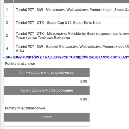
1
Turniej PZT - MW - Mistrzostwa Województwa Pomorskiego - Sopot Cu
2
Turniej PZT - OTK - Sopot Cup U14, Sopot Tenis Klub
Turniej PZT - OTK - Mistrzostwa Morskie by Head (grupowo-pucharow
3
Towarzystwo Tenisowe Bolszewo
Turniej PZT - MW - Halowe Mistrzostwa Województwa Pomorskiego U1
4
Arka
- 50% SUMY PUNKTÓW Z 6 NAJLEPSZYCH TURNIEJÓW ZALICZANYCH DO KLASY
Punkty drużynowe
Punkty zdobyte w grze pojedynczej
0,00
Punkty zdobyte w grze podwójnej
0,00
Punkty międzynarodowe
Punkty