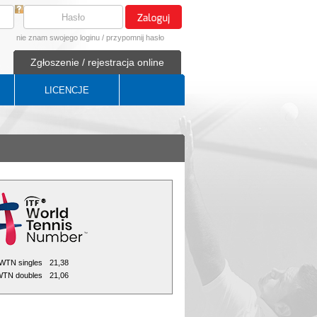
nie znam swojego loginu
/
przypomnij hasło
Zgłoszenie / rejestracja online
LICENCJE
WTN singles
21,38
TN doubles
21,06