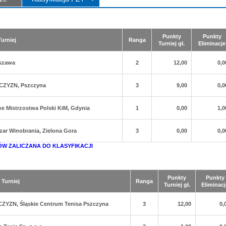
Punkty
Punkty
Turniej
Ranga
Turniej gł.
Eliminacje
rszawa
2
12,00
0,0
ŻCZYZN, Pszczyna
3
9,00
0,0
e Mistrzostwa Polski KiM, Gdynia
1
0,00
1,0
zar Winobrania, Zielona Gora
3
0,00
0,0
ÓW ZALICZANA DO KLASYFIKACJI
Punkty
Punkty
Turniej
Ranga
Turniej gł.
Eliminacj
CZYZN, Śląskie Centrum Tenisa Pszczyna
3
12,00
0,