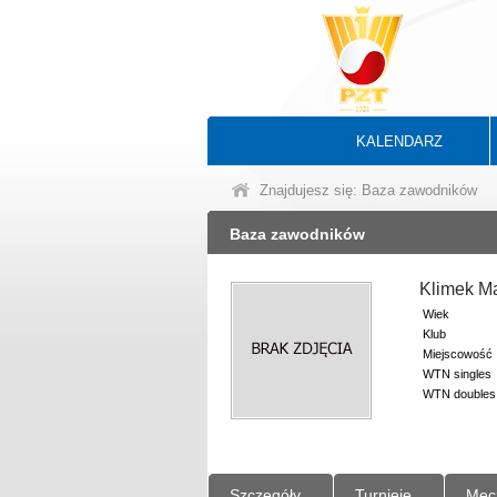
KALENDARZ
Znajdujesz się: Baza zawodników
Baza zawodników
Klimek M
Wiek
Klub
Miejscowość
WTN singles
WTN doubles
Szczegóły
Turnieje
Mec