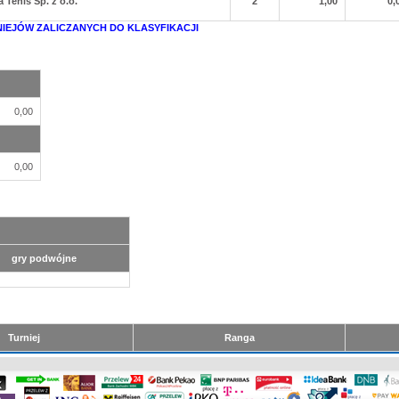
 Tenis Sp. z o.o.
2
1,00
0,
NIEJÓW ZALICZANYCH DO KLASYFIKACJI
0,00
0,00
gry podwójne
Turniej
Ranga