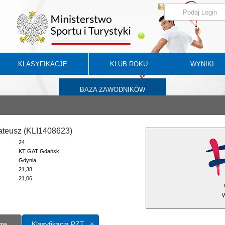
KLASYFIKACJE
KLUB ROKU
WYNIKI
BAZA ZAWODNIKÓW
ateusz (KLI1408623)
24
KT GAT Gdańsk
Gdynia
21,38
21,06
W
ze
Klasyfikacja PZT