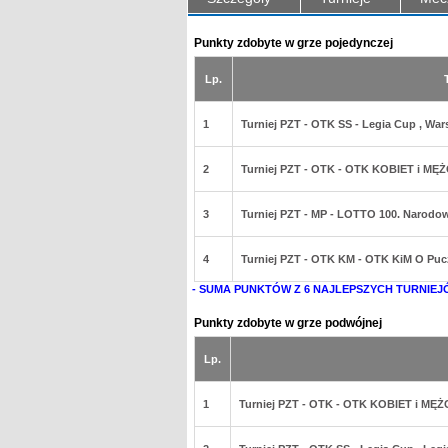
Punkty zdobyte w grze pojedynczej
Lp.
1
Turniej PZT - OTK SS - Legia Cup , Wa
2
Turniej PZT - OTK - OTK KOBIET i MĘ
3
Turniej PZT - MP - LOTTO 100. Narodow
4
Turniej PZT - OTK KM - OTK KiM O Puc
- SUMA PUNKTÓW Z 6 NAJLEPSZYCH TURNIEJ
Punkty zdobyte w grze podwójnej
Lp.
1
Turniej PZT - OTK - OTK KOBIET i MĘŻ