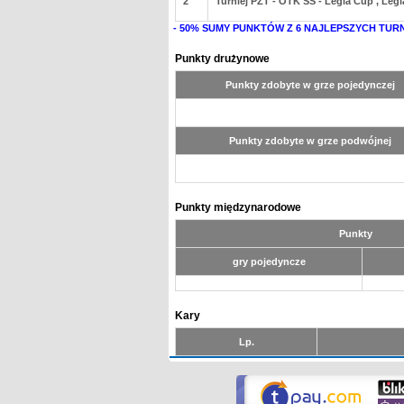
2
Turniej PZT - OTK SS - Legia Cup , Legia
- 50% SUMY PUNKTÓW Z 6 NAJLEPSZYCH TUR
Punkty drużynowe
Punkty zdobyte w grze pojedynczej
Punkty zdobyte w grze podwójnej
Punkty międzynarodowe
Punkty
gry pojedyncze
Kary
Lp.