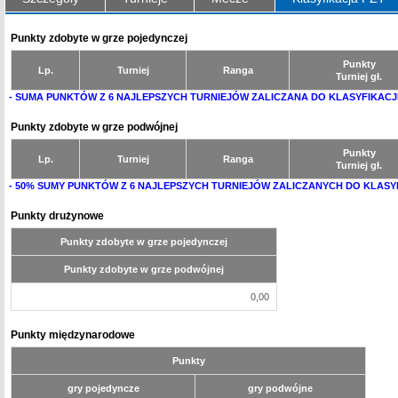
Punkty zdobyte w grze pojedynczej
Punkty
Lp.
Turniej
Ranga
Turniej gł.
- SUMA PUNKTÓW Z 6 NAJLEPSZYCH TURNIEJÓW ZALICZANA DO KLASYFIKACJ
Punkty zdobyte w grze podwójnej
Punkty
Lp.
Turniej
Ranga
Turniej gł.
- 50% SUMY PUNKTÓW Z 6 NAJLEPSZYCH TURNIEJÓW ZALICZANYCH DO KLASY
Punkty drużynowe
Punkty zdobyte w grze pojedynczej
Punkty zdobyte w grze podwójnej
0,00
Punkty międzynarodowe
Punkty
gry pojedyncze
gry podwójne