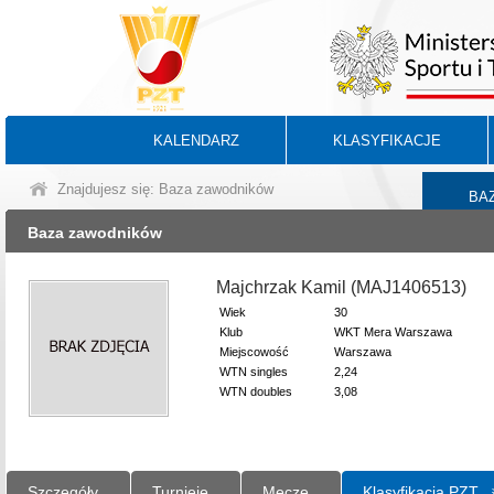
KALENDARZ
KLASYFIKACJE
Znajdujesz się: Baza zawodników
BA
Baza zawodników
Majchrzak Kamil (MAJ1406513)
Wiek
30
Klub
WKT Mera Warszawa
Miejscowość
Warszawa
WTN singles
2,24
WTN doubles
3,08
Szczegóły
Turnieje
Mecze
Klasyfikacja PZT