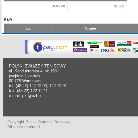
6349,00
315,00
Kary
Lp.
Turniej
POLSKI ZWIĄZEK TENISOWY
ul. Konduktorska 4 lok.19/U
(wejście I, parter).
00-775 Warszawa
tel. (48-22) 122 12 00, 122 12 01
fax. (48-22) 122 12 11
e-mail: pzt@pzt.pl
Copyright Polski Związek Tenisowy.
All rights reserved