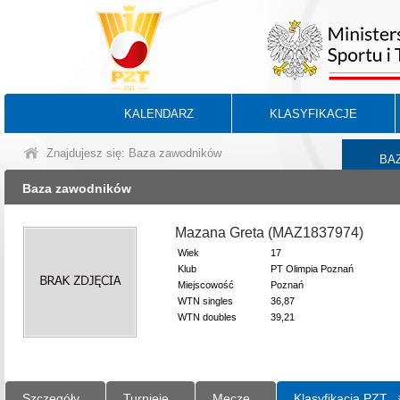
KALENDARZ
KLASYFIKACJE
Znajdujesz się: Baza zawodników
BA
Baza zawodników
Mazana Greta (MAZ1837974)
Wiek
17
Klub
PT Olimpia Poznań
Miejscowość
Poznań
WTN singles
36,87
WTN doubles
39,21
Szczegóły
Turnieje
Mecze
Klasyfikacja PZT