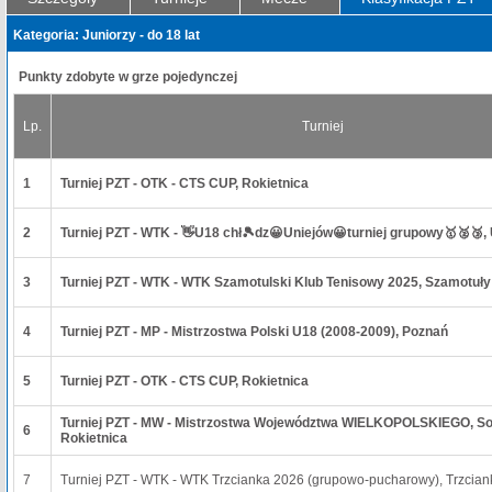
Kategoria: Juniorzy - do 18 lat
Punkty zdobyte w grze pojedynczej
Lp.
Turniej
1
Turniej PZT - OTK - CTS CUP, Rokietnica
2
Turniej PZT - WTK - 👋U18 chł🎾dz😀Uniejów😀turniej grupowy🥇🥈🥉,
3
Turniej PZT - WTK - WTK Szamotulski Klub Tenisowy 2025, Szamotuły
4
Turniej PZT - MP - Mistrzostwa Polski U18 (2008-2009), Poznań
5
Turniej PZT - OTK - CTS CUP, Rokietnica
Turniej PZT - MW - Mistrzostwa Województwa WIELKOPOLSKIEGO, So
6
Rokietnica
7
Turniej PZT - WTK - WTK Trzcianka 2026 (grupowo-pucharowy), Trzcian