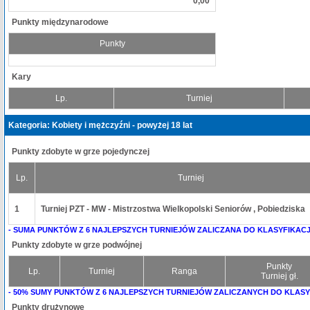
0,00
Punkty międzynarodowe
Punkty
Kary
Lp.
Turniej
Kategoria: Kobiety i mężczyźni - powyżej 18 lat
Punkty zdobyte w grze pojedynczej
Lp.
Turniej
1
Turniej PZT - MW - Mistrzostwa Wielkopolski Seniorów , Pobiedziska
- SUMA PUNKTÓW Z 6 NAJLEPSZYCH TURNIEJÓW ZALICZANA DO KLASYFIKACJ
Punkty zdobyte w grze podwójnej
Punkty
Lp.
Turniej
Ranga
Turniej gł.
- 50% SUMY PUNKTÓW Z 6 NAJLEPSZYCH TURNIEJÓW ZALICZANYCH DO KLASY
Punkty drużynowe