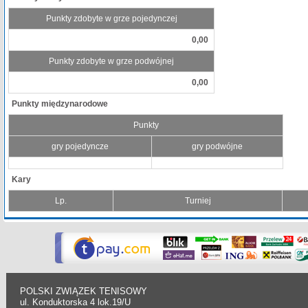
Punkty zdobyte w grze pojedynczej
0,00
Punkty zdobyte w grze podwójnej
0,00
Punkty międzynarodowe
Punkty
gry pojedyncze
gry podwójne
Kary
Lp.
Turniej
POLSKI ZWIĄZEK TENISOWY
ul. Konduktorska 4 lok.19/U