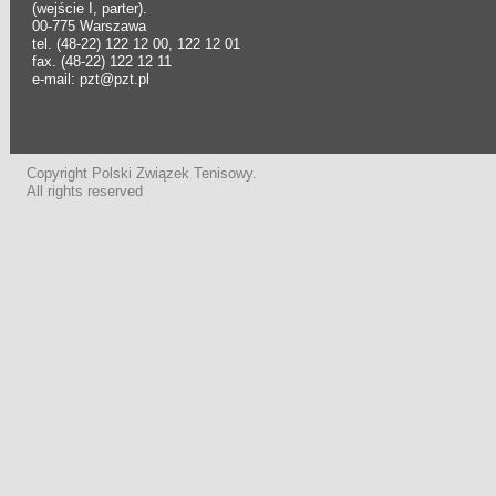
(wejście I, parter).
00-775 Warszawa
tel. (48-22) 122 12 00, 122 12 01
fax. (48-22) 122 12 11
e-mail: pzt@pzt.pl
Copyright Polski Związek Tenisowy.
All rights reserved