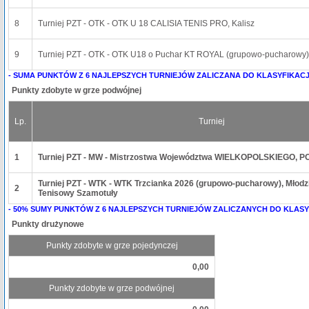
8
Turniej PZT - OTK - OTK U 18 CALISIA TENIS PRO, Kalisz
9
Turniej PZT - OTK - OTK U18 o Puchar KT ROYAL (grupowo-pucharowy),
- SUMA PUNKTÓW Z 6 NAJLEPSZYCH TURNIEJÓW ZALICZANA DO KLASYFIKACJ
Punkty zdobyte w grze podwójnej
Lp.
Turniej
1
Turniej PZT - MW - Mistrzostwa Województwa WIELKOPOLSKIEGO, 
Turniej PZT - WTK - WTK Trzcianka 2026 (grupowo-pucharowy), Młod
2
Tenisowy Szamotuły
- 50% SUMY PUNKTÓW Z 6 NAJLEPSZYCH TURNIEJÓW ZALICZANYCH DO KLASY
Punkty drużynowe
Punkty zdobyte w grze pojedynczej
0,00
Punkty zdobyte w grze podwójnej