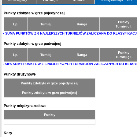
Punkty zdobyte w grze pojedynczej
Punkty
Lp.
Turniej
Ranga
Turniej gł.
- SUMA PUNKTÓW Z 6 NAJLEPSZYCH TURNIEJÓW ZALICZANA DO KLASYFIKACJ
Punkty zdobyte w grze podwójnej
Punkty
Lp.
Turniej
Ranga
Turniej gł.
- 50% SUMY PUNKTÓW Z 6 NAJLEPSZYCH TURNIEJÓW ZALICZANYCH DO KLASY
Punkty drużynowe
Punkty zdobyte w grze pojedynczej
Punkty zdobyte w grze podwójnej
Punkty międzynarodowe
Punkty
Kary