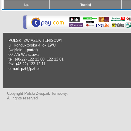
Lp.
Turniej
POLSKI ZWIĄZEK TENISOWY
ul. Konduktorska 4 lok.19/U
(wejście I, parter).
00-775 Warszawa
tel. (48-22) 122 12 00, 122 12 01
fax. (48-22) 122 12 11
e-mail: pzt@pzt.pl
Copyright Polski Związek Tenisowy.
All rights reserved