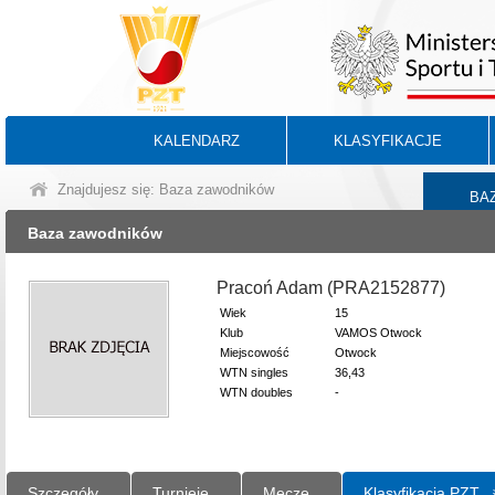
KALENDARZ
KLASYFIKACJE
Znajdujesz się: Baza zawodników
BA
Baza zawodników
Pracoń Adam (PRA2152877)
Wiek
15
Klub
VAMOS Otwock
Miejscowość
Otwock
WTN singles
36,43
WTN doubles
-
Szczegóły
Turnieje
Mecze
Klasyfikacja PZT