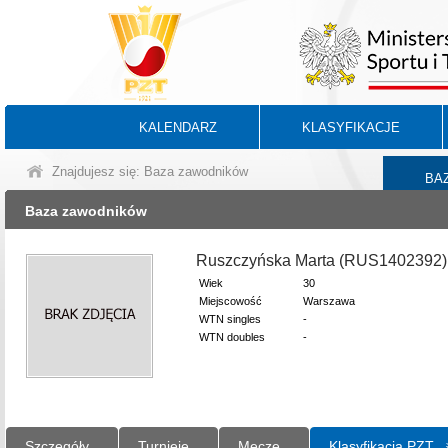
KALENDARZ
KLASYFIKACJE
Znajdujesz się: Baza zawodników
BA
Baza zawodników
Ruszczyńska Marta (RUS1402392)
Wiek
30
Miejscowość
Warszawa
WTN singles
-
WTN doubles
-
Szczegóły
Turnieje
Mecze
Klasyfikacja PZT