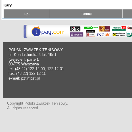
Kary
Lp.
Turniej
POLSKI ZWIĄZEK TENISOWY
ul. Konduktorska 4 lok.19/U
(wejście I, parter).
00-775 Warszawa
tel. (48-22) 122 12 00, 122 12 01
fax. (48-22) 122 12 11
e-mail: pzt@pzt.pl
Copyright Polski Związek Tenisowy.
All rights reserved