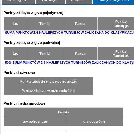
Punkty zdobyte w grze pojedynczej
Punkty
Lp.
Turniej
Ranga
Turniej gł.
- SUMA PUNKTÓW Z 6 NAJLEPSZYCH TURNIEJÓW ZALICZANA DO KLASYFIKACJ
Punkty zdobyte w grze podwójnej
Punkty
Lp.
Turniej
Ranga
Turniej gł.
- 50% SUMY PUNKTÓW Z 6 NAJLEPSZYCH TURNIEJÓW ZALICZANYCH DO KLASY
Punkty drużynowe
Punkty zdobyte w grze pojedynczej
Punkty zdobyte w grze podwójnej
Punkty międzynarodowe
Punkty
gry pojedyncze
gry podwójne