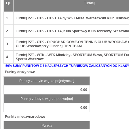
Lp.
Turniej
1
Turniej PZT - OTK - OTK U14 by WKT Mera, Warszawski Klub Teniso
2
Turniej PZT - OTK - OTK U14, Klub Sportowy Klub Tenisowy Szczawno
Turniej PZT - OTK - O PUCHAR COME-ON TENNIS CLUB WROCŁAW,
3
CLUB Wrocław przy Fundacji TEN TEAM
Turniej PZT - WTK - WTK Młodzicy- SPORTEUM W-wa, SPORTEUM Fun
4
Sportu Warszawa
- 50% SUMY PUNKTÓW Z 6 NAJLEPSZYCH TURNIEJÓW ZALICZANYCH DO KLASY
Punkty drużynowe
Punkty zdobyte w grze pojedynczej
0,00
Punkty zdobyte w grze podwójnej
0,00
Punkty międzynarodowe
Punkty