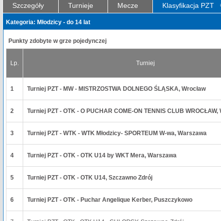
Szczegóły
Turnieje
Mecze
Klasyfikacja PZT
Kategoria: Młodzicy - do 14 lat
Punkty zdobyte w grze pojedynczej
Lp.
Turniej
1
Turniej PZT - MW - MISTRZOSTWA DOLNEGO ŚLĄSKA, Wrocław
2
Turniej PZT - OTK - O PUCHAR COME-ON TENNIS CLUB WROCŁAW, 
3
Turniej PZT - WTK - WTK Młodzicy- SPORTEUM W-wa, Warszawa
4
Turniej PZT - OTK - OTK U14 by WKT Mera, Warszawa
5
Turniej PZT - OTK - OTK U14, Szczawno Zdrój
6
Turniej PZT - OTK - Puchar Angelique Kerber, Puszczykowo