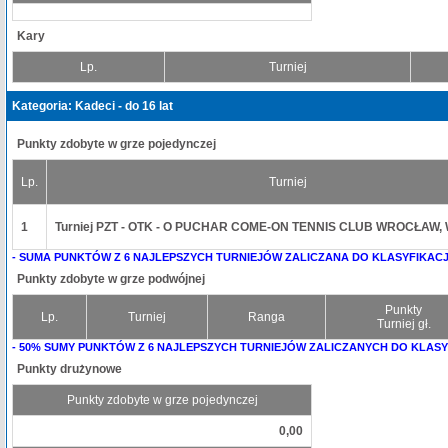
Kary
Lp.
Turniej
Kategoria: Kadeci - do 16 lat
Punkty zdobyte w grze pojedynczej
Lp.
Turniej
1
Turniej PZT - OTK - O PUCHAR COME-ON TENNIS CLUB WROCŁAW
- SUMA PUNKTÓW Z 6 NAJLEPSZYCH TURNIEJÓW ZALICZANA DO KLASYFIKACJ
Punkty zdobyte w grze podwójnej
Punkty
Lp.
Turniej
Ranga
Turniej gł.
- 50% SUMY PUNKTÓW Z 6 NAJLEPSZYCH TURNIEJÓW ZALICZANYCH DO KLASY
Punkty drużynowe
Punkty zdobyte w grze pojedynczej
0,00