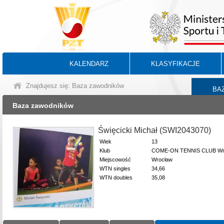
KALENDARZ
KLASYFIKACJE
Znajdujesz się: Baza zawodników
BA
Baza zawodników
Święcicki Michał (SWI2043070)
Wiek
13
Klub
COME-ON TENNIS CLUB Wr
Miejscowość
Wrocław
WTN singles
34,66
WTN doubles
35,08