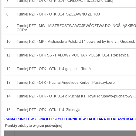
7
Turniej PZT - OTK - OTK U14 - CHŁOPCY, Szczawno-Zdrój
8
Turniej PZT - OTK - OTK U14, SZCZAWNO ZDRÓJ
Turniej PZT - MW - MISTRZOSTWA WOJEWÓDZTWA DOLNOŚLĄSKIEG
9
GÓRA
10
Turniej PZT - MP - Mistrzostwa Polski U14 powered by Enervit, Grodzis
11
Turniej PZT - OTK SS - HALOWY PUCHAR POLSKI U14, Rokietnica
12
Turniej PZT - OTK - OTK U14 gr.-puch,, Toruń
13
Turniej PZT - OTK - Puchar Angelique Kerber, Puszczykowo
14
Turniej PZT - OTK - OTK U14 o Puchar KT Royal (grupowo-pucharowy), 
15
Turniej PZT - OTK - OTK U14, Złotoryja
- SUMA PUNKTÓW Z 6 NAJLEPSZYCH TURNIEJÓW ZALICZANA DO KLASYFIKACJ
Punkty zdobyte w grze podwójnej