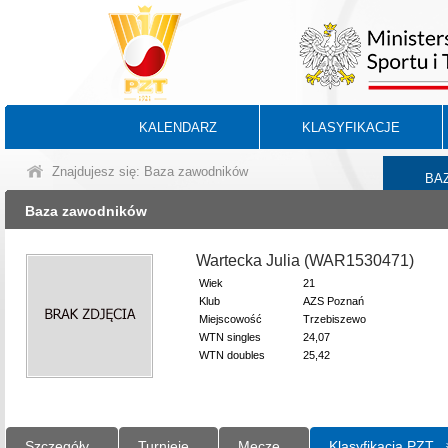
KALENDARZ
KLASYFIKACJE
Znajdujesz się: Baza zawodników
BA
Baza zawodników
Wartecka Julia (WAR1530471)
Wiek
21
Klub
AZS Poznań
Miejscowość
Trzebiszewo
WTN singles
24,07
WTN doubles
25,42
Szczegóły
Turnieje
Mecze
Klasyfikacja PZT