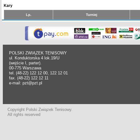
Kary
Lp.
Turniej
POLSKI ZWIĄZEK TENISOWY
ul. Konduktorska 4 lok.19/U
(wejście I, parter).
00-775 Warszawa
tel. (48-22) 122 12 00, 122 12 01
fax. (48-22) 122 12 11
e-mail: pzt@pzt.pl
Copyright Polski Związek Tenisowy.
All rights reserved