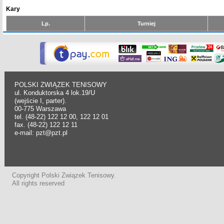
Kary
Lp.
Turniej
POLSKI ZWIĄZEK TENISOWY
ul. Konduktorska 4 lok.19/U
(wejście I, parter).
00-775 Warszawa
tel. (48-22) 122 12 00, 122 12 01
fax. (48-22) 122 12 11
e-mail: pzt@pzt.pl
Copyright Polski Związek Tenisowy.
All rights reserved