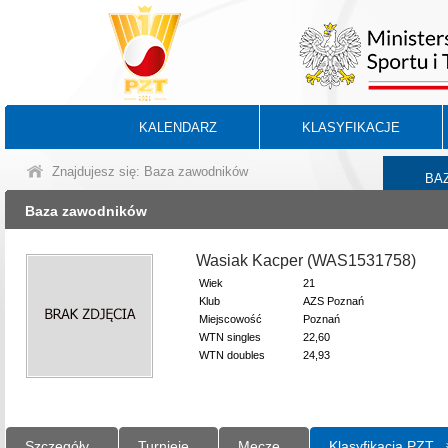
KALENDARZ
KLASYFIKACJE
Znajdujesz się: Baza zawodników
BA
Baza zawodników
Wasiak Kacper (WAS1531758)
Wiek
21
Klub
AZS Poznań
Miejscowość
Poznań
WTN singles
22,60
WTN doubles
24,93
Szczegóły
Turnieje
Mecze
Klasyfikacja PZT