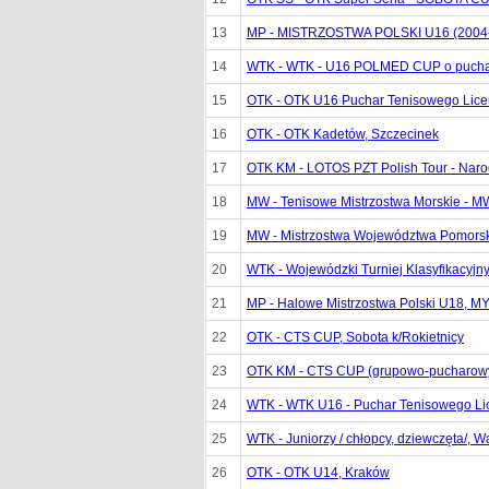
13
MP - MISTRZOSTWA POLSKI U16 (2004-
14
WTK - WTK - U16 POLMED CUP o puchar
15
OTK - OTK U16 Puchar Tenisowego Lice
16
OTK - OTK Kadetów, Szczecinek
17
OTK KM - LOTOS PZT Polish Tour - Naro
18
MW - Tenisowe Mistrzostwa Morskie - 
19
MW - Mistrzostwa Województwa Pomorsk
20
WTK - Wojewódzki Turniej Klasyfikacyjn
21
MP - Halowe Mistrzostwa Polski U18, 
22
OTK - CTS CUP, Sobota k/Rokietnicy
23
OTK KM - CTS CUP (grupowo-pucharowy)
24
WTK - WTK U16 - Puchar Tenisowego Lic
25
WTK - Juniorzy / chłopcy, dziewczęta/, 
26
OTK - OTK U14, Kraków