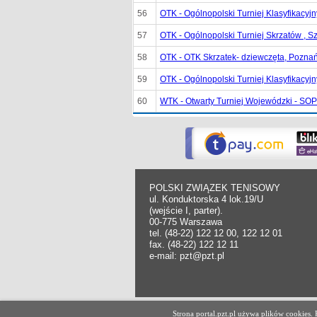
56
OTK - Ogólnopolski Turniej Klasyfikacyj
57
OTK - Ogólnopolski Turniej Skrzatów , S
58
OTK - OTK Skrzatek- dziewczęta, Pozna
59
OTK - Ogólnopolski Turniej Klasyfikacy
60
WTK - Otwarty Turniej Wojewódzki - SO
POLSKI ZWIĄZEK TENISOWY
ul. Konduktorska 4 lok.19/U
(wejście I, parter).
00-775 Warszawa
tel. (48-22) 122 12 00, 122 12 01
fax. (48-22) 122 12 11
e-mail: pzt@pzt.pl
Copyright Polski Związek Tenisowy.
Strona portal.pzt.pl używa plików cookies