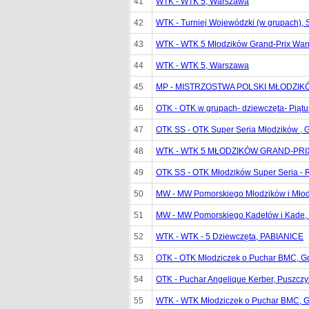
41
WTK - WTK 5, Warszawa
42
WTK - Turniej Wojewódzki (w grupach), 
43
WTK - WTK 5 Młodzików Grand-Prix Warmi
44
WTK - WTK 5, Warszawa
45
MP - MISTRZOSTWA POLSKI MŁODZIKÓ
46
OTK - OTK w grupach- dziewczęta- Piąt
47
OTK SS - OTK Super Seria Młodzików , 
48
WTK - WTK 5 MŁODZIKÓW GRAND-PRIX 
49
OTK SS - OTK Młodzików Super Seria - 
50
MW - MW Pomorskiego Młodzików i Młod
51
MW - MW Pomorskiego Kadetów i Kade,
52
WTK - WTK - 5 Dziewczęta, PABIANICE
53
OTK - OTK Młodziczek o Puchar BMC, G
54
OTK - Puchar Angelique Kerber, Puszcz
55
WTK - WTK Młodziczek o Puchar BMC, 