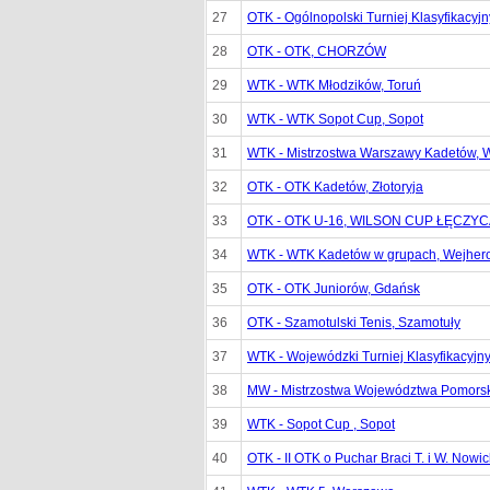
27
OTK - Ogólnopolski Turniej Klasyfikacyj
28
OTK - OTK, CHORZÓW
29
WTK - WTK Młodzików, Toruń
30
WTK - WTK Sopot Cup, Sopot
31
WTK - Mistrzostwa Warszawy Kadetów,
32
OTK - OTK Kadetów, Złotoryja
33
OTK - OTK U-16, WILSON CUP ŁĘCZYC
34
WTK - WTK Kadetów w grupach, Wejher
35
OTK - OTK Juniorów, Gdańsk
36
OTK - Szamotulski Tenis, Szamotuły
37
WTK - Wojewódzki Turniej Klasyfikacyjn
38
MW - Mistrzostwa Województwa Pomorsk
39
WTK - Sopot Cup , Sopot
40
OTK - II OTK o Puchar Braci T. i W. Nowic