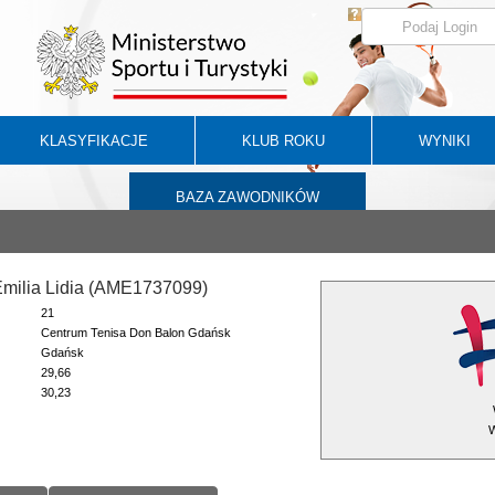
KLASYFIKACJE
KLUB ROKU
WYNIKI
BAZA ZAWODNIKÓW
Emilia Lidia (AME1737099)
21
Centrum Tenisa Don Balon Gdańsk
Gdańsk
29,66
30,23
W