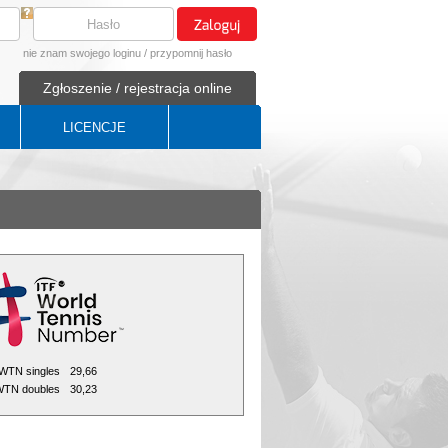
nie znam swojego loginu
/
przypomnij hasło
Zgłoszenie / rejestracja online
LICENCJE
WTN singles
29,66
TN doubles
30,23