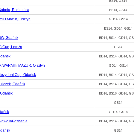
BS14, GS14
Sobota, Rokietnica
BS14, GS14
i i Mazur, Olsztyn
GD14, GS14
BS14, GD14, GS14
W, Gdańsk
BD14, BS14, GD14, GS
uś Cup, Łomża
GS14
Gdańsk
BD14, BS14, GD14, GS
WARMII i MAZUR, Olsztyn
GD14, GS14
Rezydent Cup, Gdańsk
BD14, BS14, GD14, GS
ziczek, Gdańsk
BD14, BS14, GD14, GS
 Gdańsk
BD16, BS16, GD16, GS
GS14
dańsk
GD14, GS14
ykowo k/Poznania
BD14, BS14, GD14, GS
Gdańsk
GS14