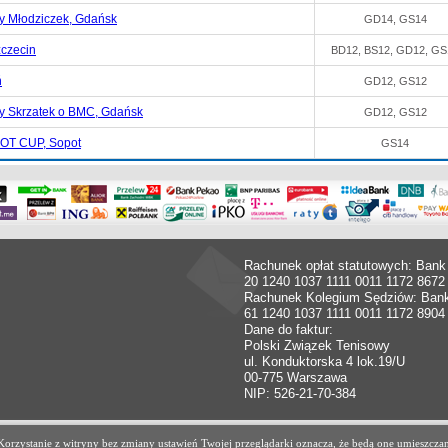
ny Młodziczek, Gdańsk
GD14, GS14
zczecin
BD12, BS12, GD12, GS
ń
GD12, GS12
jny Skrzatek o BMC, Gdańsk
GD12, GS12
POT CUP, Sopot
GS14
Rachunek opłat statutowych: Bank
20 1240 1037 1111 0011 1172 8672
Rachunek Kolegium Sędziów: Ban
61 1240 1037 1111 0011 1172 8904
Dane do faktur:
Polski Związek Tenisowy
ul. Konduktorska 4 lok.19/U
00-775 Warszawa
NIP: 526-21-70-384
. Korzystanie z witryny bez zmiany ustawień Twojej przeglądarki oznacza, że będą one umiesz