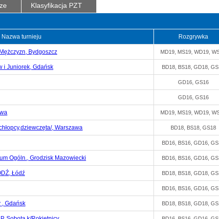
ze
Klasyfikacja PZT
Nazwa turnieju
Rozgrywka
i Mężczyzn, Bydgoszcz
MD19, MS19, WD19, W
 i Juniorek, Gdańsk
BD18, BS18, GD18, GS
GD16, GS16
GD16, GS16
awa
MD19, MS19, WD19, W
chłopcy,dziewczęta/, Warszawa
BD18, BS18, GS18
BD16, BS16, GD16, GS
um Ogóln., Grodzisk Mazowiecki
BD16, BS16, GD16, GS
DŹ, Łódź
BD18, BS18, GD18, GS
BD16, BS16, GD16, GS
y , Gdańsk
BD18, BS18, GD18, GS
, Sobota k/Rokietnicy
BD16, BS16, GD16, GS