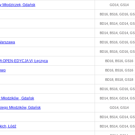
ny Młodziczek, Gdańsk
GD14, GS14
BD16, BS16, GD16, GS
BD14, BS14, GD14, GS
BD14, BS14, GD14, GS
 Warszawa
BD16, BS16, GD16, GS
BD16, BS16, GD16, GS
A OPEN-EDYCJA VI, Łęczyca
BD16, BS16, GS16
owo
BD16, BS16, GS16
BD18, BS18, GS18
BD16, BS16, GD16, GS
y Młodzików , Gdańsk
BD14, BS14, GD14, GS
iego Młodzików, Gdańsk
GD14, GS14
BD14, BS14, GD14, GS
kich, Łódź
BD14, BS14, GD14, GS