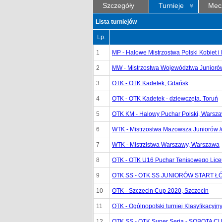
Szczegóły
Turnieje
Mec
Lista turniejów
Lp.
1
MP - Halowe Mistrzostwa Polski Kobiet 
2
MW - Mistrzostwa Województwa Juniorów
3
OTK - OTK Kadetek, Gdańsk
4
OTK - OTK Kadetek - dziewczęta, Toruń
5
OTK KM - Halowy Puchar Polski, Warsz
6
WTK - Mistrzostwa Mazowsza Juniorów /
7
WTK - Mistrzistwa Warszawy, Warszawa
8
OTK - OTK U16 Puchar Tenisowego Lice
9
OTK SS - OTK SS JUNIORÓW START ŁÓ
10
OTK - Szczecin Cup 2020, Szczecin
11
OTK - Ogólnopolski turniej Klasyfikacyjn
12
OTK SS - OTK Super Seria - SOBOTA CUP