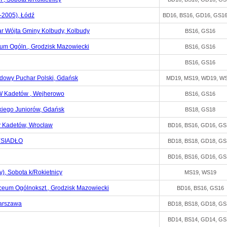
2005), Łódź
BD16, BS16, GD16, GS1
 Wójta Gminy Kolbudy, Kolbudy
BS16, GS16
um Ogóln., Grodzisk Mazowiecki
BS16, GS16
BS16, GS16
dowy Puchar Polski, Gdańsk
MD19, MS19, WD19, W
MW Kadetów , Wejherowo
BS16, GS16
iego Juniorów, Gdańsk
BS18, GS18
y Kadetów, Wrocław
BD16, BS16, GD16, GS
MYSIADŁO
BD18, BS18, GD18, GS
BD16, BS16, GD16, GS
, Sobota k/Rokietnicy
MS19, WS19
eum Ogólnokszt., Grodzisk Mazowiecki
BD16, BS16, GS16
Warszawa
BD18, BS18, GD18, GS
BD14, BS14, GD14, GS