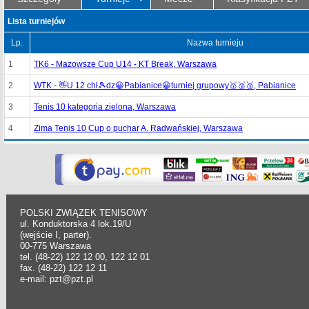
Lista turniejów
Lp.
Nazwa turnieju
1
TK6 - Mazowsze Cup U14 - KT Break, Warszawa
2
WTK - 👋U 12 chł🎾dz😀Pabianice😀turniej grupowy🥇🥈🥉, Pabianice
3
Tenis 10 kategoria zielona, Warszawa
4
Zima Tenis 10 Cup o puchar A. Radwańskiej, Warszawa
POLSKI ZWIĄZEK TENISOWY
ul. Konduktorska 4 lok.19/U
(wejście I, parter).
00-775 Warszawa
tel. (48-22) 122 12 00, 122 12 01
fax. (48-22) 122 12 11
e-mail: pzt@pzt.pl