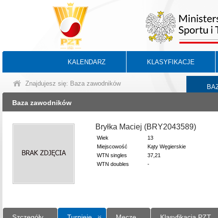
KALENDARZ
KLASYFIKACJE
Znajdujesz się: Baza zawodników
BA
Baza zawodników
Bryłka Maciej (BRY2043589)
Wiek
13
Miejscowość
Kąty Węgierskie
WTN singles
37,21
WTN doubles
-
Szczegóły
Turnieje
Mecze
Klasyfikacja PZT