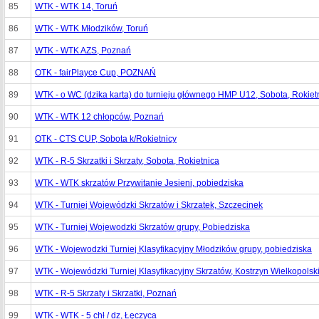
85
WTK - WTK 14, Toruń
86
WTK - WTK Młodzików, Toruń
87
WTK - WTK AZS, Poznań
88
OTK - fairPlayce Cup, POZNAŃ
89
WTK - o WC (dzika karta) do turnieju głównego HMP U12, Sobota, Rokiet
90
WTK - WTK 12 chłopców, Poznań
91
OTK - CTS CUP, Sobota k/Rokietnicy
92
WTK - R-5 Skrzatki i Skrzaty, Sobota, Rokietnica
93
WTK - WTK skrzatów Przywitanie Jesieni, pobiedziska
94
WTK - Turniej Wojewódzki Skrzatów i Skrzatek, Szczecinek
95
WTK - Turniej Wojewodzki Skrzatów grupy, Pobiedziska
96
WTK - Wojewodzki Turniej Klasyfikacyjny Młodzików grupy, pobiedziska
97
WTK - Wojewódzki Turniej Klasyfikacyjny Skrzatów, Kostrzyn Wielkopolsk
98
WTK - R-5 Skrzaty i Skrzatki, Poznań
99
WTK - WTK - 5 chł / dz, Łęczyca