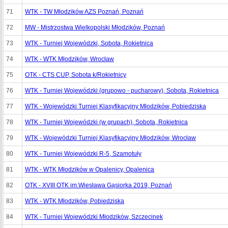
71
WTK - TW Młodzików AZS Poznań, Poznań
72
MW - Mistrzostwa Wielkopolski Młodzików, Poznań
73
WTK - Turniej Wojewódzki, Sobota, Rokietnica
74
WTK - WTK Młodzików, Wrocław
75
OTK - CTS CUP, Sobota k/Rokietnicy
76
WTK - Turniej Wojewódzki (grupowo - pucharowy), Sobota, Rokietnica
77
WTK - Wojewódzki Turniej Klasyfikacyjny Młodzików, Pobiedziska
78
WTK - Turniej Wojewódzki (w grupach), Sobota, Rokietnica
79
WTK - Wojewódzki Turniej Klasyfikacyjny Młodzików, Wrocław
80
WTK - Turniej Wojewódzki R-5, Szamotuły
81
WTK - WTK Młodzików w Opalenicy, Opalenica
82
OTK - XVIII OTK im.Wiesława Gąsiorka 2019, Poznań
83
WTK - WTK Młodzików, Pobiedziska
84
WTK - Turniej Wojewódzki Młodzików, Szczecinek