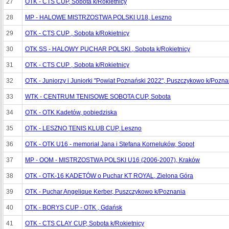
27
OTK - CTS CUP, Sobota k/Rokietnicy
28
MP - HALOWE MISTRZOSTWA POLSKI U18, Leszno
29
OTK - CTS CUP , Sobota k/Rokietnicy
30
OTK SS - HALOWY PUCHAR POLSKI , Sobota k/Rokietnicy
31
OTK - CTS CUP , Sobota k/Rokietnicy
32
OTK - Juniorzy i Juniorki "Powiat Poznański 2022", Puszczykowo k/Pozna
33
WTK - CENTRUM TENISOWE SOBOTA CUP, Sobota
34
OTK - OTK Kadetów, pobiedziska
35
OTK - LESZNO TENIS KLUB CUP, Leszno
36
OTK - OTK U16 - memoriał Jana i Stefana Korneluków, Sopot
37
MP - OOM - MISTRZOSTWA POLSKI U16 (2006-2007), Kraków
38
OTK - OTK-16 KADETÓW o Puchar KT ROYAL, Zielona Góra
39
OTK - Puchar Angelique Kerber, Puszczykowo k/Poznania
40
OTK - BORYS CUP - OTK , Gdańsk
41
OTK - CTS CLAY CUP, Sobota k/Rokietnicy