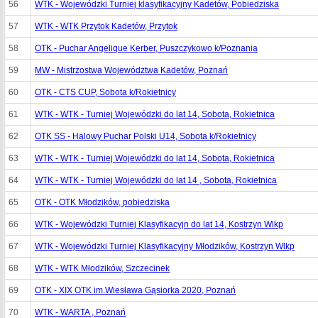
56
WTK - Wojewódzki Turniej klasyfikacyjny Kadetów, Pobiedziska
57
WTK - WTK Przytok Kadetów, Przytok
58
OTK - Puchar Angelique Kerber, Puszczykowo k/Poznania
59
MW - Mistrzostwa Województwa Kadetów, Poznań
60
OTK - CTS CUP, Sobota k/Rokietnicy
61
WTK - WTK - Turniej Wojewódzki do lat 14, Sobota, Rokietnica
62
OTK SS - Halowy Puchar Polski U14, Sobota k/Rokietnicy
63
WTK - WTK - Turniej Wojewódzki do lat 14, Sobota, Rokietnica
64
WTK - WTK - Turniej Wojewódzki do lat 14 , Sobota, Rokietnica
65
OTK - OTK Młodzików, pobiedziska
66
WTK - Wojewódzki Turniej Klasyfikacyjn do lat 14, Kostrzyn Wlkp
67
WTK - Wojewódzki Turniej Klasyfikacyjny Młodzików, Kostrzyn Wlkp
68
WTK - WTK Młodzików, Szczecinek
69
OTK - XIX OTK im.Wiesława Gąsiorka 2020, Poznań
70
WTK - WARTA , Poznań