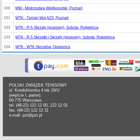
100
MW - Mistrzostwa Wielkopolski, Poznań
101
WTK - Turniej Woj AZS, Poznań
102
WTK - R-5 Skrzaty (grupowy), Sobota, Rokietnica
103
WTK - R-5 Skrzatki i Skrzaty (grupowy), Sobota, Rokietnica
104
WTK - WTK Skrzatów, Opalenica
POLSKI ZWIĄZEK TENISOWY
ul. Konduktorska 4 lok.19/U
(wejście I, parter).
00-775 Warszawa
tel. (48-22) 122 12 00, 122 12 01
fax. (48-22) 122 12 11
e-mail: pzt@pzt.pl