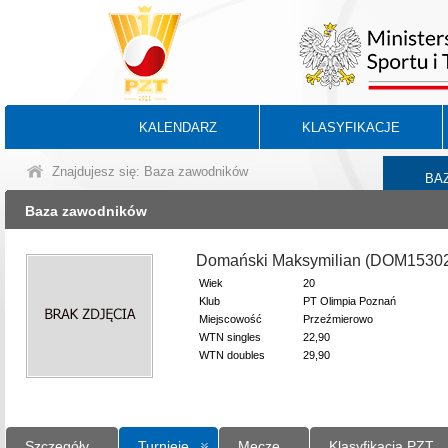
KALENDARZ
KLASYFIKACJE
Znajdujesz się: Baza zawodników
BA
Baza zawodników
Domański Maksymilian (DOM1530
Wiek
20
Klub
PT Olimpia Poznań
Miejscowość
Przeźmierowo
WTN singles
22,90
WTN doubles
29,90
Szczegóły
Turnieje
Mecze
Klasyfikacja PZT