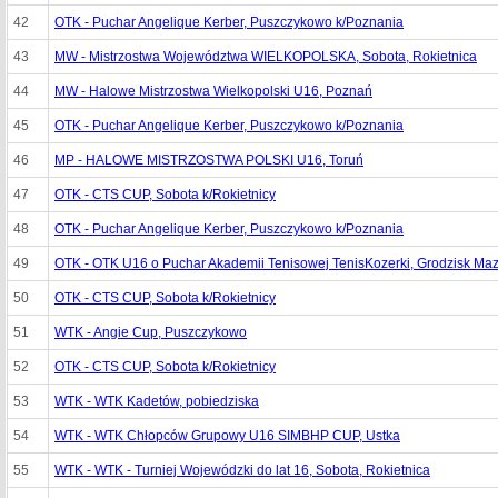
42
OTK - Puchar Angelique Kerber, Puszczykowo k/Poznania
43
MW - Mistrzostwa Województwa WIELKOPOLSKA, Sobota, Rokietnica
44
MW - Halowe Mistrzostwa Wielkopolski U16, Poznań
45
OTK - Puchar Angelique Kerber, Puszczykowo k/Poznania
46
MP - HALOWE MISTRZOSTWA POLSKI U16, Toruń
47
OTK - CTS CUP, Sobota k/Rokietnicy
48
OTK - Puchar Angelique Kerber, Puszczykowo k/Poznania
49
OTK - OTK U16 o Puchar Akademii Tenisowej TenisKozerki, Grodzisk Ma
50
OTK - CTS CUP, Sobota k/Rokietnicy
51
WTK - Angie Cup, Puszczykowo
52
OTK - CTS CUP, Sobota k/Rokietnicy
53
WTK - WTK Kadetów, pobiedziska
54
WTK - WTK Chłopców Grupowy U16 SIMBHP CUP, Ustka
55
WTK - WTK - Turniej Wojewódzki do lat 16, Sobota, Rokietnica