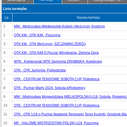
Lista turniejów
Lp.
Nazwa turnieju
1
MW - Mistrzostwa Wielkopolski Kobiet i Mężczyzn, Kostrzyn
2
OTK KM - OTK KiM , Pszczyna
3
OTK KM - OTK Mężczyzn, SZCZAWNO ZDRÓJ
4
OTK KM - OTK KiM O Puczar Winobrania, Zielona Gora
5
WTK - Kołobrzeski WTK Seniorów DRABINKA, Kołobrzeg
6
OTK - OTK Juniorów, Pobiedziska
7
OTK - CENTRUM TENISOWE SOBOTA CUP, Rokietnica
8
OTK - Puchar Warty 2024, Sobota k/Rokietnicy
9
MW - Mistrzostwa Województwa WIELKOPOLSKA U18, Sobota, Rokietnic
10
OTK - CENTRUM TENISOWE SOBOTA CUP, Rokietnica
11
OTK - OTK U18 o Puchar Akademii Tenisowej Tenis Kozerki, Grodzisk Ma
12
MP - HALOWE MISTRZOSTWA POLSKI U18, Pszczyna