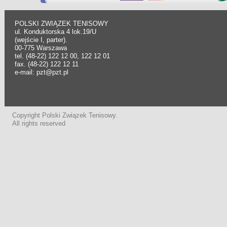
POLSKI ZWIĄZEK TENISOWY
ul. Konduktorska 4 lok.19/U
(wejście I, parter).
00-775 Warszawa
tel. (48-22) 122 12 00, 122 12 01
fax. (48-22) 122 12 11
e-mail: pzt@pzt.pl
Copyright Polski Związek Tenisowy.
All rights reserved