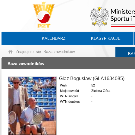
KALENDARZ
KLASYFIKACJE
Znajdujesz się: Baza zawodników
BA
Baza zawodników
Glaz Bogusław (GLA1634085)
Wiek
52
Miejscowość
Zielona Góra
WTN singles
-
WTN doubles
-