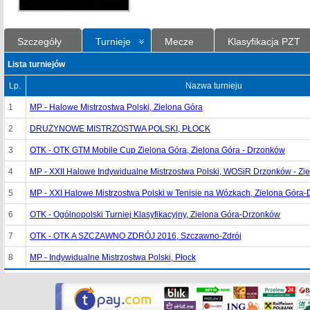
Szczegóły
Turnieje
Mecze
Klasyfikacja PZT
Lista turniejów
Lp.
Nazwa turnieju
1
MP - Halowe Mistrzostwa Polski, Zielona Góra
2
DRUŻYNOWE MISTRZOSTWA POLSKI, PŁOCK
3
OTK - OTK GTM Mobile Cup Zielona Góra, Zielona Góra - Drzonków
4
MP - XXII Halowe Indywidualne Mistrzostwa Polski, WOSiR Drzonków - Zi
5
MP - XXI Halowe Mistrzostwa Polski w Tenisie na Wózkach, Zielona Góra
6
OTK - Ogólnopolski Turniej Klasyfikacyjny, Zielona Góra-Drzonków
7
OTK - OTK A SZCZAWNO ZDRÓJ 2016, Szczawno-Zdrój
8
MP - Indywidualne Mistrzostwa Polski, Płock