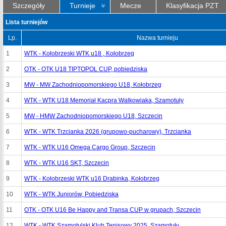
Szczegóły
Turnieje
Mecze
Klasyfikacja PZT
Lista turniejów
Lp.
Nazwa turnieju
1
WTK - Kołobrzeski WTK u18 , Kołobrzeg
2
OTK - OTK U18 TIPTOPOL CUP, pobiedziska
3
MW - MW Zachodniopomorskiego U18, Kołobrzeg
4
WTK - WTK U18 Memoriał Kacpra Walkowiaka, Szamotuły
5
MW - HMW Zachodniopomorskiego U18, Szczecin
6
WTK - WTK Trzcianka 2026 (grupowo-pucharowy), Trzcianka
7
WTK - WTK U16 Omega Cargo Group, Szczecin
8
WTK - WTK U16 SKT, Szczecin
9
WTK - Kołobrzeski WTK u16 Drabinka, Kołobrzeg
10
WTK - WTK Juniorów, Pobiedziska
11
OTK - OTK U16 Be Happy and Transa CUP w grupach, Szczecin
12
WTK - WTK Szamotulski Klub Tenisowy 2025, Szamotuły