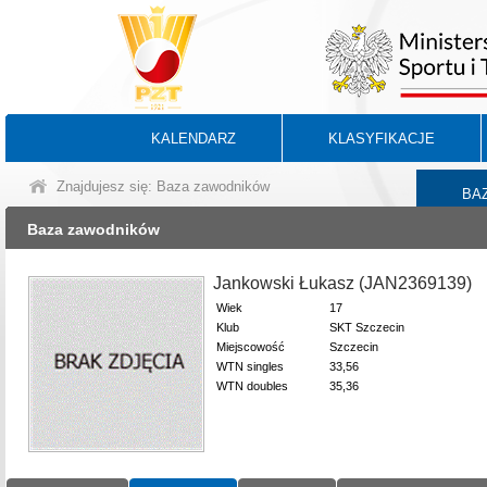
KALENDARZ
KLASYFIKACJE
Znajdujesz się: Baza zawodników
BA
Baza zawodników
Jankowski Łukasz (JAN2369139)
Wiek
17
Klub
SKT Szczecin
Miejscowość
Szczecin
WTN singles
33,56
WTN doubles
35,36