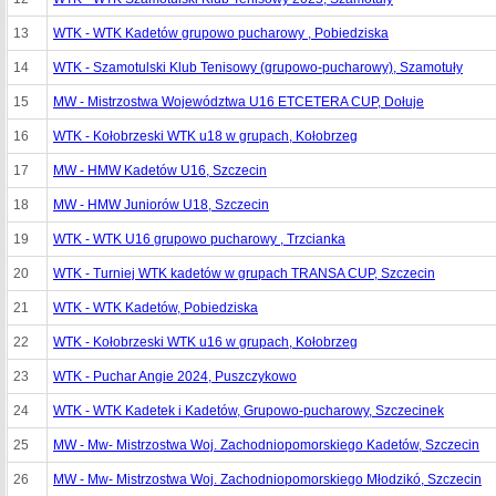
13
WTK - WTK Kadetów grupowo pucharowy , Pobiedziska
14
WTK - Szamotulski Klub Tenisowy (grupowo-pucharowy), Szamotuły
15
MW - Mistrzostwa Województwa U16 ETCETERA CUP, Dołuje
16
WTK - Kołobrzeski WTK u18 w grupach, Kołobrzeg
17
MW - HMW Kadetów U16, Szczecin
18
MW - HMW Juniorów U18, Szczecin
19
WTK - WTK U16 grupowo pucharowy , Trzcianka
20
WTK - Turniej WTK kadetów w grupach TRANSA CUP, Szczecin
21
WTK - WTK Kadetów, Pobiedziska
22
WTK - Kołobrzeski WTK u16 w grupach, Kołobrzeg
23
WTK - Puchar Angie 2024, Puszczykowo
24
WTK - WTK Kadetek i Kadetów, Grupowo-pucharowy, Szczecinek
25
MW - Mw- Mistrzostwa Woj. Zachodniopomorskiego Kadetów, Szczecin
26
MW - Mw- Mistrzostwa Woj. Zachodniopomorskiego Młodzikó, Szczecin