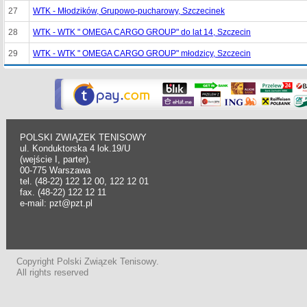
27
WTK - Młodzików, Grupowo-pucharowy, Szczecinek
28
WTK - WTK " OMEGA CARGO GROUP" do lat 14, Szczecin
29
WTK - WTK " OMEGA CARGO GROUP" młodzicy, Szczecin
POLSKI ZWIĄZEK TENISOWY
ul. Konduktorska 4 lok.19/U
(wejście I, parter).
00-775 Warszawa
tel. (48-22) 122 12 00, 122 12 01
fax. (48-22) 122 12 11
e-mail: pzt@pzt.pl
Copyright Polski Związek Tenisowy.
All rights reserved