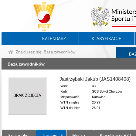
KALENDARZ
KLASYFIKACJE
Znajdujesz się: Baza zawodników
BA
Baza zawodników
Jastrzębski Jakub (JAS1408408)
Wiek
43
Klub
SCS Sokół Chorzów
Miejscowość
Katowice
WTN singles
20,99
WTN doubles
26,91
Szczegóły
Turnieje
Mecze
Klasyfikacja PZT