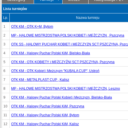
Lista turniejów
Lp.
Nazwa turnieju
1
OTK KM - OTK K+M, Bytom
2
MP - HALOWE MISTRZOSTWA POLSKI KOBIET i MĘŻCZYZN , Pszczyna
3
OTK SS - HALOWY PUCHAR KOBIET i MĘŻCZYZN SCT PSZCZYNA, Pszc
4
OTK KM - Halowy Puchar Polski KiM, Bielsko-Biała
5
OTK KM - OTK KOBIETY i MĘŻCZYŹNI SCT PSZCZYNA, Pszczyna
6
OTK KM - OTK Kobiet i Meżczyzn "KUBALA CUP", Ustroń
7
OTK KM - METALPLAST CUP , Kalisz
8
MP - HALOWE MISTRZOSTWA POLSKI KOBIET I MĘŻCZYZN, Leszno
9
OTK KM - Halowy Puchar Polski Kobiet i Mężczyzn, Bielsko-Biała
10
OTK KM - Halowy Puchar Polski KiM, Pszczyna
11
OTK KM - Halowy Puchar Polski KiM, Bytom
12
OTK KM - Halowy Puchar Polski KiM, Kalisz