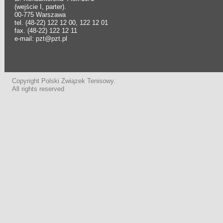
(wejście I, parter).
00-775 Warszawa
tel. (48-22) 122 12 00, 122 12 01
fax. (48-22) 122 12 11
e-mail: pzt@pzt.pl
Copyright Polski Związek Tenisowy.
All rights reserved