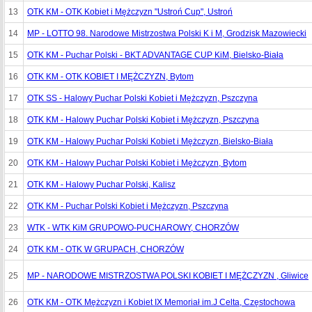
13
OTK KM - OTK Kobiet i Mężczyzn "Ustroń Cup", Ustroń
14
MP - LOTTO 98. Narodowe Mistrzostwa Polski K i M, Grodzisk Mazowiecki
15
OTK KM - Puchar Polski - BKT ADVANTAGE CUP KiM, Bielsko-Biała
16
OTK KM - OTK KOBIET I MĘŻCZYZN, Bytom
17
OTK SS - Halowy Puchar Polski Kobiet i Mężczyzn, Pszczyna
18
OTK KM - Halowy Puchar Polski Kobiet i Mężczyzn, Pszczyna
19
OTK KM - Halowy Puchar Polski Kobiet i Mężczyzn, Bielsko-Biała
20
OTK KM - Halowy Puchar Polski Kobiet i Mężczyzn, Bytom
21
OTK KM - Halowy Puchar Polski, Kalisz
22
OTK KM - Puchar Polski Kobiet i Mężczyzn, Pszczyna
23
WTK - WTK KiM GRUPOWO-PUCHAROWY, CHORZÓW
24
OTK KM - OTK W GRUPACH, CHORZÓW
25
MP - NARODOWE MISTRZOSTWA POLSKI KOBIET I MĘŻCZYZN , Gliwice
26
OTK KM - OTK Mężczyzn i Kobiet IX Memoriał im.J Celta, Częstochowa