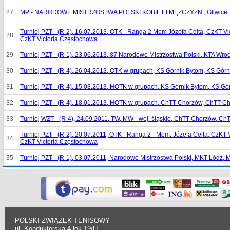
27
MP - NARODOWE MISTRZOSTWA POLSKI KOBIET I MĘŻCZYZN , Gliwice
Turniej PZT - (R-2), 16.07.2013, OTK - Ranga 2 Mem Józefa Celta, CzKT V
28
CzKT Victoria Częstochowa
29
Turniej PZT - (R-1), 23.06.2013, 87 Narodowe Mistrzostwa Polski, KTA Wro
30
Turniej PZT - (R-4), 26.04.2013, OTK w grupach, KS Górnik Bytom, KS Gór
31
Turniej PZT - (R-4), 15.03.2013, HOTK w grupach, KS Górnik Bytom, KS Gó
32
Turniej PZT - (R-4), 18.01.2013, HOTK w grupach, ChTT Chorzów, ChTT C
33
Turniej WZT - (R-4), 24.09.2011, TW, MW - woj. śląskie, ChTT Chorzów, C
Turniej PZT - (R-2), 20.07.2011, OTK - Ranga 2 - Mem. Józefa Celta, CzKT 
34
CzKT Victoria Częstochowa
35
Turniej PZT - (R-1), 03.07.2011, Narodowe Mistrzostwa Polski, MKT Łódź,
POLSKI ZWIĄZEK TENISOWY
ul. Konduktorska 4 lok.19/U