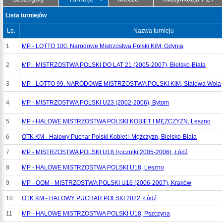
Lista turniejów
Lp.
Nazwa turnieju
1
MP - LOTTO 100. Narodowe Mistrzostwa Polski KiM, Gdynia
2
MP - MISTRZOSTWA POLSKI DO LAT 21 (2005-2007), Bielsko-Biała
3
MP - LOTTO 99. NARODOWE MISTRZOSTWA POLSKI KiM, Stalowa Wola
4
MP - MISTRZOSTWA POLSKI U23 (2002-2006), Bytom
5
MP - HALOWE MISTRZOSTWA POLSKI KOBIET I MĘŻCZYZN, Leszno
6
OTK KM - Halowy Puchar Polski Kobiet i Mężczyzn, Bielsko-Biała
7
MP - MISTRZOSTWA POLSKI U18 (roczniki 2005-2006), Łódź
8
MP - HALOWE MISTRZOSTWA POLSKI U18, Leszno
9
MP - OOM - MISTRZOSTWA POLSKI U16 (2006-2007), Kraków
10
OTK KM - HALOWY PUCHAR POLSKI 2022, Łódź
11
MP - HALOWE MISTRZOSTWA POLSKI U18, Pszczyna