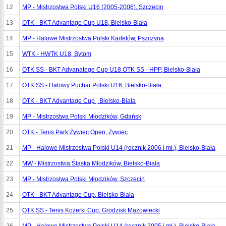
12
MP - Mistrzostwa Polski U16 (2005-2006), Szczecin
13
OTK - BKT Advantage Cup U18, Bielsko-Biała
14
MP - Halowe Mistrzostwa Polski Kadetów, Pszczyna
15
WTK - HWTK U18, Bytom
16
OTK SS - BKT Advanatege Cup U18 OTK SS - HPP, Bielsko-Biała
17
OTK SS - Halowy Puchar Polski U16, Bielsko-Biała
18
OTK - BKT Advantage Cup , Bielsko-Biała
19
MP - Mistrzostwa Polski Młodzików, Gdańsk
20
OTK - Tenis Park Żywiec Open, Żywiec
21
MP - Halowe Mistrzostwa Polski U14 (rocznik 2006 i mł.), Bielsko-Biała
22
MW - Mistrzostwa Śląska Młodzików, Bielsko-Biała
23
MP - Mistrzostwa Polski Młodzików, Szczecin
24
OTK - BKT Advantage Cup, Bielsko-Biała
25
OTK SS - Tenis Kozerki Cup, Grodzisk Mazowiecki