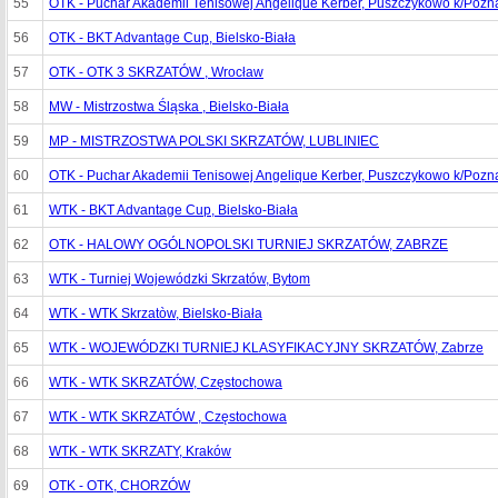
55
OTK - Puchar Akademii Tenisowej Angelique Kerber, Puszczykowo k/Pozn
56
OTK - BKT Advantage Cup, Bielsko-Biała
57
OTK - OTK 3 SKRZATÓW , Wrocław
58
MW - Mistrzostwa Śląska , Bielsko-Biała
59
MP - MISTRZOSTWA POLSKI SKRZATÓW, LUBLINIEC
60
OTK - Puchar Akademii Tenisowej Angelique Kerber, Puszczykowo k/Pozn
61
WTK - BKT Advantage Cup, Bielsko-Biała
62
OTK - HALOWY OGÓLNOPOLSKI TURNIEJ SKRZATÓW, ZABRZE
63
WTK - Turniej Wojewódzki Skrzatów, Bytom
64
WTK - WTK Skrzatòw, Bielsko-Biała
65
WTK - WOJEWÓDZKI TURNIEJ KLASYFIKACYJNY SKRZATÓW, Zabrze
66
WTK - WTK SKRZATÓW, Częstochowa
67
WTK - WTK SKRZATÓW , Częstochowa
68
WTK - WTK SKRZATY, Kraków
69
OTK - OTK, CHORZÓW