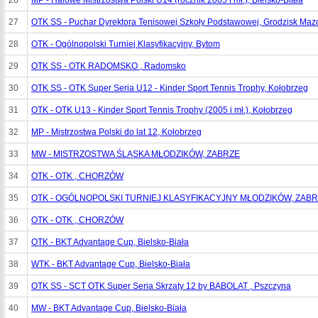
26
MP - Halowe Mistrzostwa Polski U14 (rocznik 2005 i mł.), Bielsko-Biała
27
OTK SS - Puchar Dyrektora Tenisowej Szkoły Podstawowej, Grodzisk Maz
28
OTK - Ogólnopolski Turniej Klasyfikacyjny, Bytom
29
OTK SS - OTK RADOMSKO , Radomsko
30
OTK SS - OTK Super Seria U12 - Kinder Sport Tennis Trophy, Kołobrzeg
31
OTK - OTK U13 - Kinder Sport Tennis Trophy (2005 i mł.), Kołobrzeg
32
MP - Mistrzostwa Polski do lat 12, Kołobrzeg
33
MW - MISTRZOSTWA ŚLĄSKA MŁODZIKÓW, ZABRZE
34
OTK - OTK , CHORZÓW
35
OTK - OGÓLNOPOLSKI TURNIEJ KLASYFIKACYJNY MŁODZIKÓW, ZAB
36
OTK - OTK , CHORZÓW
37
OTK - BKT Advantage Cup, Bielsko-Biała
38
WTK - BKT Advantage Cup, Bielsko-Biała
39
OTK SS - SCT OTK Super Seria Skrzaty 12 by BABOLAT , Pszczyna
40
MW - BKT Advantage Cup, Bielsko-Biała