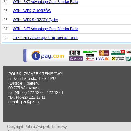
84
WTK - BKT Advantage Cup, Bielsko-Biała
85
WTK - WTK, CHORZÓW
86
WTK - WTK SKRZATY, Tychy
87
WTK - BKT Advantage Cup, Bielsko-Biała
88
OTK - BKT Advantage Cup, Bielsko-Biała
POLSKI ZWIĄZEK TENISOWY
ul. Konduktorska 4 lok.19/U
(wejście I, parter).
00-775 Warszawa
tel. (48-22) 122 12 00, 122 12 01
fax. (48-22) 122 12 11
e-mail: pzt@pzt.pl
Copyright Polski Związek Tenisowy.