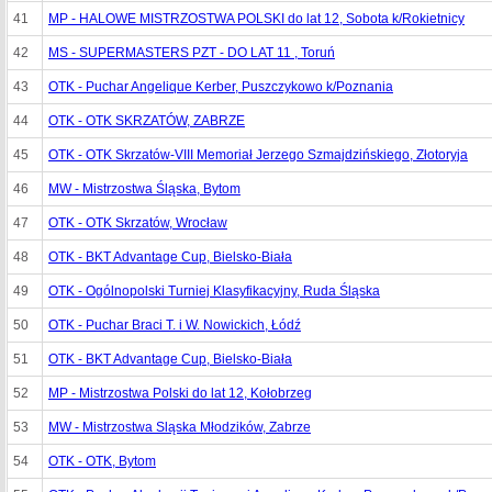
41
MP - HALOWE MISTRZOSTWA POLSKI do lat 12, Sobota k/Rokietnicy
42
MS - SUPERMASTERS PZT - DO LAT 11 , Toruń
43
OTK - Puchar Angelique Kerber, Puszczykowo k/Poznania
44
OTK - OTK SKRZATÓW, ZABRZE
45
OTK - OTK Skrzatów-VIII Memoriał Jerzego Szmajdzińskiego, Złotoryja
46
MW - Mistrzostwa Śląska, Bytom
47
OTK - OTK Skrzatów, Wrocław
48
OTK - BKT Advantage Cup, Bielsko-Biała
49
OTK - Ogólnopolski Turniej Klasyfikacyjny, Ruda Śląska
50
OTK - Puchar Braci T. i W. Nowickich, Łódź
51
OTK - BKT Advantage Cup, Bielsko-Biała
52
MP - Mistrzostwa Polski do lat 12, Kołobrzeg
53
MW - Mistrzostwa Sląska Młodzików, Zabrze
54
OTK - OTK, Bytom