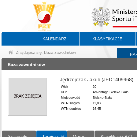
KALENDARZ
KLASYFIKACJE
Znajdujesz się: Baza zawodników
BA
Baza zawodników
Jędrzejczak Jakub (JED1409968)
Wiek
20
Klub
Advantage Bielsko-Biała
Miejscowość
Bielsko-Biała
WTN singles
11,03
WTN doubles
16,45
Szczegóły
Turnieje
Mecze
Klasyfikacja PZT