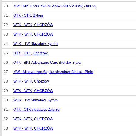
70
MW - MISTRZOTWA ŚLĄSKA SKRZATÓW, Zabrze
71
OTK - OTK, Bytom
72
WTK - WTK, CHORZÓW
73
WTK - WTK, CHORZÓW
74
WTK - TW Skrzatów, Bytom
75
OTK - OTK, Chorzów
76
OTK - BKT Advantage Cup, Bielsko-Biała
77
MW - Mistrzostwa Śląska skrzatów, Bielsko-Biała
78
WTK - WTK, Chorzów
79
WTK - WTK, CHORZÓW
80
WTK - TW Skrzatów, Bytom
81
OTK - OTK skrzatów, Zabrze
82
WTK - WTK, CHORZÓW
83
WTK - WTK, CHORZÓW