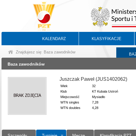
KALENDARZ
KLASYFIKACJE
Znajdujesz się: Baza zawodników
BA
Baza zawodników
Juszczak Paweł (JUS1402062)
Wiek
32
Klub
KT Kubala Ustroń
Miejscowość
Mysiadło
WTN singles
7,28
WTN doubles
4,28
Szczegóły
Turnieje
Mecze
Klasyfikacja PZT