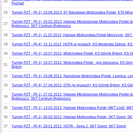
25
Poznań
26
Turniej PZT - (R-1), 23.06.2013, 87 Narodowe Mistrzostwa Polski, KTA Wro
Turniej PZT - (R-1), 25.02.2013, Halowe Młodzieżowe Mistrzostwa Polski d
27
Bydgoszcz, SKT Centrum Bydgoszcz
28
Turniej PZT - (R-1), 11.02.2013, Halowe Mistrzostwa Polski Mężczyzn, SKT
29
Turniej PZT - (R-4), 15.11.2012, HOTK w grupach, KS Mostostal Zabrze, KS
30
Turniej PZT - (R-1), 10.07.2012, Mistrzostwa Polski, KS Górnik Bytom, KS 
Turniej PZT - (R-1), 10.07.2012, Mistrzostwa Polski - gra mieszana, KS Gór
31
Bytom
32
Turniej PZT - (R-1), 24.06.2012, Narodowe Mistrzostwa Polski, Legnica, Le
33
Turniej PZT - (R-4), 27.04.2012, OTK (w grupach), KS Górnik Bytom, KS Gó
Turniej PZT - (R-1), 27.02.2012, Halowe Młodzieżowe Mistrzostwa Polski d
34
Bydgoszcz, SKT Centrum Bydgoszcz
35
Turniej PZT - (R-1), 13.02.2012, Halowe Mistrzostwa Polski, MKT Łódź, MK
36
Turniej PZT - (R-1), 06.02.2012, Halowe Mistrzostwa Polski, SKT Sopot, SK
37
Turniej PZT - (R-4), 28.01.2012, HOTK - Seria 2, SKT Sopot, SKT Sopot