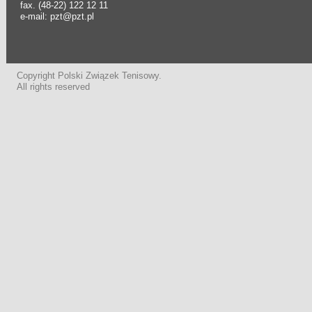
fax. (48-22) 122 12 11
e-mail: pzt@pzt.pl
Copyright Polski Związek Tenisowy.
All rights reserved