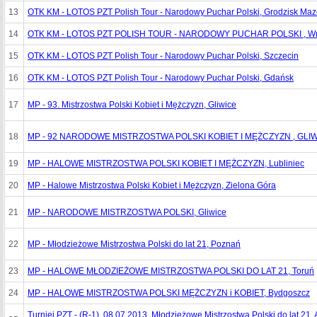
13
OTK KM - LOTOS PZT Polish Tour - Narodowy Puchar Polski, Grodzisk Maz
14
OTK KM - LOTOS PZT POLISH TOUR - NARODOWY PUCHAR POLSKI , Wr
15
OTK KM - LOTOS PZT Polish Tour - Narodowy Puchar Polski, Szczecin
16
OTK KM - LOTOS PZT Polish Tour - Narodowy Puchar Polski, Gdańsk
17
MP - 93. Mistrzostwa Polski Kobiet i Mężczyzn, Gliwice
18
MP - 92 NARODOWE MISTRZOSTWA POLSKI KOBIET I MĘŻCZYZN , GLI
19
MP - HALOWE MISTRZOSTWA POLSKI KOBIET I MĘŻCZYZN, Lubliniec
20
MP - Halowe Mistrzostwa Polski Kobiet i Mężczyzn, Zielona Góra
21
MP - NARODOWE MISTRZOSTWA POLSKI, Gliwice
22
MP - Młodzieżowe Mistrzostwa Polski do lat 21, Poznań
23
MP - HALOWE MŁODZIEŻOWE MISTRZOSTWA POLSKI DO LAT 21, Toruń
24
MP - HALOWE MISTRZOSTWA POLSKI MĘŻCZYZN i KOBIET, Bydgoszcz
Turniej PZT - (R-1), 08.07.2013, Młodzieżowe Mistrzostwa Polski do lat 21