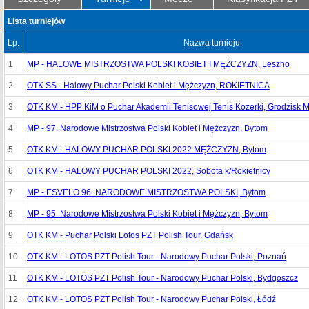
Lista turniejów
Lp.
Nazwa turnieju
1
MP - HALOWE MISTRZOSTWA POLSKI KOBIET I MĘŻCZYZN, Leszno
2
OTK SS - Halowy Puchar Polski Kobiet i Mężczyzn, ROKIETNICA
3
OTK KM - HPP KiM o Puchar Akademii Tenisowej Tenis Kozerki, Grodzisk 
4
MP - 97. Narodowe Mistrzostwa Polski Kobiet i Mężczyzn, Bytom
5
OTK KM - HALOWY PUCHAR POLSKI 2022 MĘŻCZYZN, Bytom
6
OTK KM - HALOWY PUCHAR POLSKI 2022, Sobota k/Rokietnicy
7
MP - ESVELO 96. NARODOWE MISTRZOSTWA POLSKI, Bytom
8
MP - 95. Narodowe Mistrzostwa Polski Kobiet i Mężczyzn, Bytom
9
OTK KM - Puchar Polski Lotos PZT Polish Tour, Gdańsk
10
OTK KM - LOTOS PZT Polish Tour - Narodowy Puchar Polski, Poznań
11
OTK KM - LOTOS PZT Polish Tour - Narodowy Puchar Polski, Bydgoszcz
12
OTK KM - LOTOS PZT Polish Tour - Narodowy Puchar Polski, Łódź