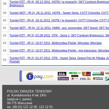
Turniej PZT - (R-4), 28.12.2011, HOTK ( w grupach), SKT Centrum Bydgos
38
Bydgoszcz
39
Turniej WZT - (R-2), 26.11.2011, HOTK - Super Seria, ChTT Chorzów, ChT
40
Turniej PZT - (R-4), 18.11.2011, HOTK ( w grupach), ChTT Chorzów, ChTT
41
Turniej WZT - (R-4), 12.11.2011, HMW - woj. pomorskie, SKT Sopot, SKT So
42
Turniej PZT - (R-3), 01.08.2011, OTK - Seria 1, SKT Centrum Bydgoszcz, 
43
Turniej PZT - (R-1), 10.07.2011, Mistrzostwa Polski, Wrocław, Wrocław
44
Turniej PZT - (R-1), 10.07.2011, Mistrzostwa Polski - gra mieszana, Wrocła
Turniej PZT - (R-2), 01.07.2011, OTK - Super Seria, Grand Prix W. Fibaka,
45
Poznań
POLSKI ZWIĄZEK TENISOWY
ul. Konduktorska 4 lok.19/U
(wejście I, parter).
00-775 Warszawa
tel. (48-22) 122 12 00, 122 12 01