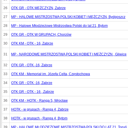
26
OTK GR - OTK MĘŻCZYZN, Zabrze
27
MP - HALOWE MISTRZOSTWA POLSKI KOBIET I MĘŻCZYZN, Bydgoszcz
28
MP - Halowe Młodzieżowe Mistrzostwa Polski do lat 21, Bytom
29
OTK GR - OTK W GRUPACH, Chorzów
30
OTK KM - OTK - 16, Zabrze
31
MP - NARODOWE MISTRZOSTWA POLSKI KOBIET I MĘŻCZYZN , Gliwice
32
OTK GR - OTK -16, Zabrze
33
OTK KM - Memoriał im. Józefa Celta, Częstochowa
34
OTK GR - OTK -16, Zabrze
35
OTK GR - OTK - 16 , Zabrze
36
OTK KM - HOTK - Ranga 5, Wrocław
37
HOTK - w grupach - Ranga 4, Zabrze
38
HOTK - w grupach - Ranga 4, Bytom
39
MP - HALOWE MŁODZIEŻOWE MISTRZOSTWA POLSKI DO LAT 21, Toruń