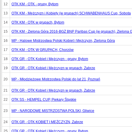
12
OTK KM - OTK - grupy, Bytom
13
OTK KM - Mężczyzn i Kobiety (w grupach) SCHWABENHAUS Cup, Sobota
14
OTK KM - OTK w grupach, Bytom
15
OTK KM - Zielona Góra 2016-BGŻ BNP Paribas Cup (w grupach), Zielona 
16
MP - Halowe Mistrzostwa Polski Kobiet i Mężczyzn, Zielona Góra
17
OTK KM - OTK W GRUPACH, Chorzów
18
OTK GR - OTK Kobiet i Mężczyzn - grupy, Bytom
19
OTK GR - OTK Kobiet i Mężczyzn w grupach, Zabrze
20
MP - Młodzieżowe Mistrzostwa Polski do lat 21, Poznań
21
OTK GR - OTK Kobiet i Mężczyzn w grupach, Zabrze
22
OTK SS - HEMPEL CUP, Piekary Śląskie
23
MP - NARODOWE MISTRZOSTWA POLSKI, Gliwice
24
OTK GR - OTK KOBIET I MĘŻCZYZN, Zabrze
25
OTK GR - OTK Kobiet i Mężczyzn - grupy, Bytom