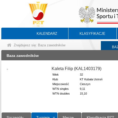
KALENDARZ
KLASYFIKACJE
Znajdujesz się: Baza zawodników
BA
Baza zawodników
Kaleta Filip (KAL1403179)
Wiek
32
Klub
KT Kubala Ustroń
Miejscowość
Cieszyn
WTN singles
9,11
WTN doubles
15,10
Szczegóły
Turnieje
Mecze
Klasyfikacja PZT