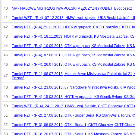
40
MP - HALOWE MISTRZOSTWA POLSKI MĘŻCZYZN i KOBIET, Bydgoszcz
41
Turniej WZT - (R-4), 07.12.2013, HMW - woj. śląskie, UKS Beskid Ustroń, 
42
Turniej PZT - (R-4),29.11.2013, HOTK w grupach, ChTT Chorzów, ChTT C
43
Turniej PZT - (R-4), 18.11.2013, HOTK w grupach, KS Mostostal Zabrze, KS
44
Turniej PZT - (R-4), 10.09.2013, OTK w grupach, KS Mostostal Zabrze, KS 
45
Turniej PZT - (R-4), 07.08.2013, OTK w grupach, KS Mostostal Zabrze, KS 
46
Turniej PZT - (R-4), 26.07.2013, OTK w grupach, KS Mostostal Zabrze, KS 
Turniej PZT - (R-1), 08.07.2013, Młodzieżowe Mistrzostwa Polski do lat 21
47
Poznań
48
Turniej PZT - (R-1), 23.06.2013, 87 Narodowe Mistrzostwa Polski, KTA Wro
49
Turniej PZT - (R-4), 15.03.2013, HOTK w grupach, KS Górnik Bytom, KS Gó
50
Turniej WZT - (R-4), 24.11.2012, HMW - woj. ślaskie, ChTT Chorzów, ChTT
51
Turniej PZT - (R-2), 27.08.2012, OTK - Super Seria, KS Start-Wisła Toruń, K
52
Turniej PZT - (R-3), 06.08.2012, OTK - Seria 1, ChTT Chorzów, ChTT Chor
53
Turniej PZT - (R-3), 20.07.2012, OTK - Seria 1, KS Mostostal Zabrze, KS Mo