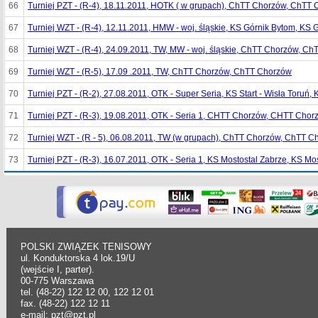
66
Turniej PZT - (R-4), 18.11.2011, HOTK ( w grupach), ChTT Chorzów, ChTT
67
Turniej WZT - (R-4), 12.11.2011, HMW - woj. śląskie, KS Górnik Bytom, KS 
68
Turniej WZT - (R-4), 24.09.2011, TW, MW - woj. śląskie, ChTT Chorzów, C
69
Turniej WZT - (R-5), 17.09 .2011, TW, ChTT Chorzów, ChTT Chorzów
70
Turniej PZT - (R-2), 27.08.2011, OTK - Super Seria, KS Start - Wisła Toruń, 
71
Turniej PZT - (R-3), 19.08.2011, OTK - Seria 1, CHTT Chorzów, CHTT Chor
72
Turniej WZT - (R - 5), 06.08.2011, TW (w grupach), ChTT Chorzów, ChTT 
73
Turniej PZT - (R-3), 16.07.2011, OTK - Seria 1, KS Mostostal Zabrze, KS Mo
POLSKI ZWIĄZEK TENISOWY
ul. Konduktorska 4 lok.19/U
(wejście I, parter).
00-775 Warszawa
tel. (48-22) 122 12 00, 122 12 01
fax. (48-22) 122 12 11
e-mail: pzt@pzt.pl