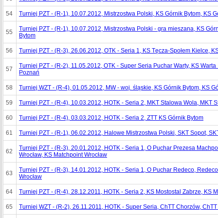
54
Turniej PZT - (R-1), 10.07.2012, Mistrzostwa Polski, KS Górnik Bytom, KS 
Turniej PZT - (R-1), 10.07.2012, Mistrzostwa Polski - gra mieszana, KS Gór
55
Bytom
56
Turniej PZT - (R-3), 26.06.2012, OTK - Seria 1, KS Tęcza-Społem Kielce, 
Turniej PZT - (R-2), 11.05.2012, OTK - Super Seria Puchar Warty, KS Wart
57
Poznań
58
Turniej WZT - (R-4), 01.05.2012, MW - woj. śląskie, KS Górnik Bytom, KS G
59
Turniej PZT - (R-4), 10.03.2012, HOTK - Seria 2, MKT Stalowa Wola, MKT 
60
Turniej PZT - (R-4), 03.03.2012, HOTK - Seria 2, ZTT KS Górnik Bytom
61
Turniej PZT - (R-1), 06.02.2012, Halowe Mistrzostwa Polski, SKT Sopot, SK
Turniej PZT - (R-3), 20.01.2012, HOTK - Seria 1, O Puchar Prezesa Machpo
62
Wrocław, KS Matchpoint Wrocław
Turniej PZT - (R-3), 14.01.2012, HOTK - Seria 1, O Puchar Redeco, Rede
63
Wrocław
64
Turniej PZT - (R-4), 28.12.2011, HOTK - Seria 2, KS Mostostal Zabrze, KS 
65
Turniej WZT - (R-2), 26.11.2011, HOTK - Super Seria, ChTT Chorzów, ChT