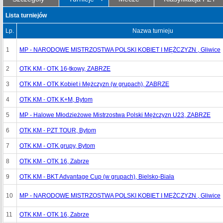
Lista turniejów
Lp.
Nazwa turnieju
1
MP - NARODOWE MISTRZOSTWA POLSKI KOBIET I MĘŻCZYZN , Gliwice
2
OTK KM - OTK 16-tkowy, ZABRZE
3
OTK KM - OTK Kobiet i Mężczyzn (w grupach), ZABRZE
4
OTK KM - OTK K+M, Bytom
5
MP - Halowe Młodzieżowe Mistrzostwa Polski Mężczyzn U23, ZABRZE
6
OTK KM - PZT TOUR, Bytom
7
OTK KM - OTK grupy, Bytom
8
OTK KM - OTK 16, Zabrze
9
OTK KM - BKT Advantage Cup (w grupach), Bielsko-Biała
10
MP - NARODOWE MISTRZOSTWA POLSKI KOBIET I MĘŻCZYZN , Gliwice
11
OTK KM - OTK 16, Zabrze