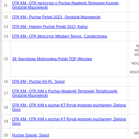
OTK KM - OTK mężczyzn o Puchar Akademii Tenisowej Kozerki,
11
Grodzisk Mazowiecki
12
OTK KM - Puchar Polski 2023 , Grodzisk Mazowiecki
13
OTK KM - Halowy Puchar Polski 2022, Kalisz
14
OTK KM - OTK Mężczyzn Włodary Tennis , Częstochowa
M
MD
MS
15
38. Narodowe Mistrzostwa Polski TOP, Wrocław
WDO
WSOP
16
OTK KM - Puchar AS-PL, Sopot
OTK KM - OTK KiM o Puchar Akademii Tenisowej TenisKozerki,
17
Grodzisk Mazowiecki
OTK KM - OTK KiM o puchar KT Royal grupowo pucharowy, Zielona
18
Gora
OTK KM - OTK KiM o puchar KT Royal grupowo pucharowy, Zielona
19
Gora
MD
20
Puchar Sopotu, Sopot