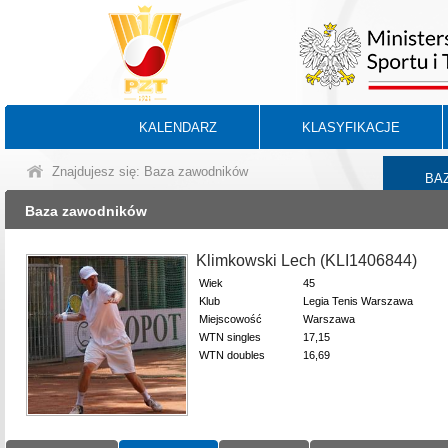
KALENDARZ
KLASYFIKACJE
Znajdujesz się: Baza zawodników
BA
Baza zawodników
Klimkowski Lech (KLI1406844)
Wiek
45
Klub
Legia Tenis Warszawa
Miejscowość
Warszawa
WTN singles
17,15
WTN doubles
16,69