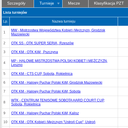
Szczegóły
Turnieje
Mecze
Klasyfikacja PZT
Lista turniejów
Lp.
Nazwa turnieju
MW - Mistrzostwa Województwa Kobiet i Mężczyzn, Grodzisk
1
Mazowiecki
2
OTK SS - OTK SUPER SERIA , Rzeszów
3
OTK KM - OTK KiM , Pszczyna
MP - HALOWE MISTRZOSTWA POLSKI KOBIET I MĘŻCZYZN,
4
Leszno
5
OTK KM - CTS CUP, Sobota, Rokietnica
6
OTK KM - Halowy Puchar Polski KiM, Grodzisk Mazowiecki
7
OTK KM - Halowy Puchar Polski KiM, Sobota
WTK - CENTRUM TENISOWE SOBOTA HARD COURT CUP,
8
Sobota, Rokietnica
9
OTK KM - Halowy Puchar Polski KiM, Kalisz
10
OTK KM - OTK Kobiet i Mężczyzn "Ustroń Cup", Ustroń