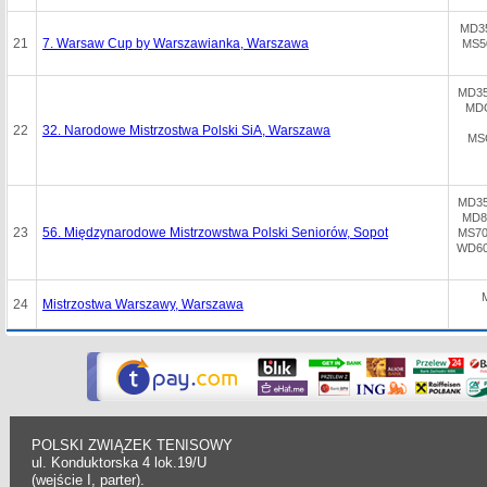
MD35
21
7. Warsaw Cup by Warszawianka, Warszawa
MS50
MD35
MDO
22
32. Narodowe Mistrzostwa Polski SiA, Warszawa
MS
MD35
MD80
23
56. Międzynarodowe Mistrzowstwa Polski Seniorów, Sopot
MS70
WD60
24
Mistrzostwa Warszawy, Warszawa
POLSKI ZWIĄZEK TENISOWY
ul. Konduktorska 4 lok.19/U
(wejście I, parter).