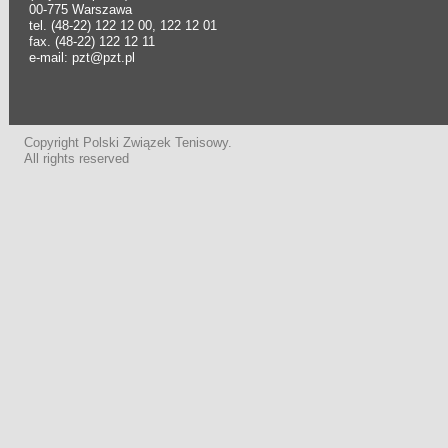
00-775 Warszawa
tel. (48-22) 122 12 00, 122 12 01
fax. (48-22) 122 12 11
e-mail: pzt@pzt.pl
Copyright Polski Związek Tenisowy.
All rights reserved