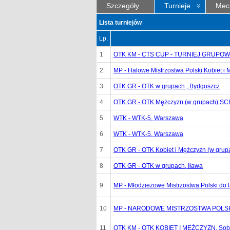
Szczegóły
Turnieje
Mec
Lista turniejów
Lp.
1
OTK KM - CTS CUP - TURNIEJ GRUPOWY,
2
MP - Halowe Mistrzostwa Polski Kobiet i
3
OTK GR - OTK w grupach , Bydgoszcz
4
OTK GR - OTK Mężczyzn (w grupach) 
5
WTK - WTK-5, Warszawa
6
WTK - WTK-5, Warszawa
7
OTK GR - OTK Kobiet i Mężczyzn (w g
8
OTK GR - OTK w grupach, Iława
9
MP - Młodzieżowe Mistrzostwa Polski do 
10
MP - NARODOWE MISTRZOSTWA POLSKI,
11
OTK KM - OTK KOBIET I MĘŻCZYZN, Sob