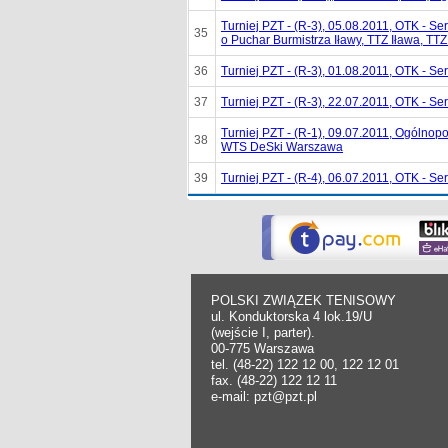
Turniej PZT - (R-3), 05.08.2011, OTK - 
35
o Puchar Burmistrza Iławy, TTZ Iława, TTZ
36
Turniej PZT - (R-3), 01.08.2011, OTK - 
37
Turniej PZT - (R-3), 22.07.2011, OTK - Ser
Turniej PZT - (R-1), 09.07.2011, Ogólno
38
WTS DeSki Warszawa
39
Turniej PZT - (R-4), 06.07.2011, OTK - 
POLSKI ZWIĄZEK TENISOWY
ul. Konduktorska 4 lok.19/U
(wejście I, parter).
00-775 Warszawa
tel. (48-22) 122 12 00, 122 12 01
fax. (48-22) 122 12 11
e-mail: pzt@pzt.pl