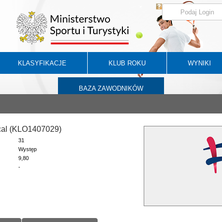
KLASYFIKACJE
KLUB ROKU
WYNIKI
BAZA ZAWODNIKÓW
cal (KLO1407029)
31
Występ
9,80
-