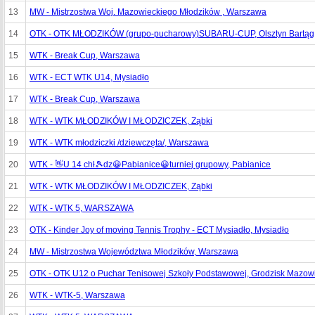
13
MW - Mistrzostwa Woj. Mazowieckiego Młodzików , Warszawa
14
OTK - OTK MŁODZIKÓW (grupo-pucharowy)SUBARU-CUP, Olsztyn Bartąg
15
WTK - Break Cup, Warszawa
16
WTK - ECT WTK U14, Mysiadło
17
WTK - Break Cup, Warszawa
18
WTK - WTK MŁODZIKÓW I MŁODZICZEK, Ząbki
19
WTK - WTK młodziczki /dziewczęta/, Warszawa
20
WTK - 👋U 14 chł🎾dz😀Pabianice😀turniej grupowy, Pabianice
21
WTK - WTK MŁODZIKÓW I MŁODZICZEK, Ząbki
22
WTK - WTK 5, WARSZAWA
23
OTK - Kinder Joy of moving Tennis Trophy - ECT Mysiadło, Mysiadło
24
MW - Mistrzostwa Województwa Młodzików, Warszawa
25
OTK - OTK U12 o Puchar Tenisowej Szkoły Podstawowej, Grodzisk Mazow
26
WTK - WTK-5, Warszawa