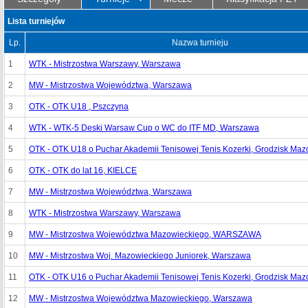
Lista turniejów
Lp.
Nazwa turnieju
1
WTK - Mistrzostwa Warszawy, Warszawa
2
MW - Mistrzostwa Województwa, Warszawa
3
OTK - OTK U18 , Pszczyna
4
WTK - WTK-5 Deski Warsaw Cup o WC do ITF MD, Warszawa
5
OTK - OTK U18 o Puchar Akademii Tenisowej Tenis Kozerki, Grodzisk Maz
6
OTK - OTK do lat 16, KIELCE
7
MW - Mistrzostwa Województwa, Warszawa
8
WTK - Mistrzostwa Warszawy, Warszawa
9
MW - Mistrzostwa Województwa Mazowieckiego, WARSZAWA
10
MW - Mistrzostwa Woj. Mazowieckiego Juniorek, Warszawa
11
OTK - OTK U16 o Puchar Akademii Tenisowej Tenis Kozerki, Grodzisk Maz
12
MW - Mistrzostwa Województwa Mazowieckiego, Warszawa