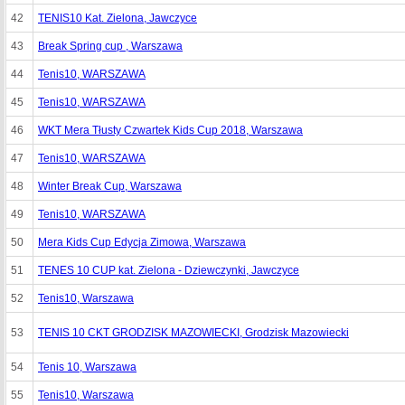
42
TENIS10 Kat. Zielona, Jawczyce
43
Break Spring cup , Warszawa
44
Tenis10, WARSZAWA
45
Tenis10, WARSZAWA
46
WKT Mera Tłusty Czwartek Kids Cup 2018, Warszawa
47
Tenis10, WARSZAWA
48
Winter Break Cup, Warszawa
49
Tenis10, WARSZAWA
50
Mera Kids Cup Edycja Zimowa, Warszawa
51
TENES 10 CUP kat. Zielona - Dziewczynki, Jawczyce
52
Tenis10, Warszawa
53
TENIS 10 CKT GRODZISK MAZOWIECKI, Grodzisk Mazowiecki
54
Tenis 10, Warszawa
55
Tenis10, Warszawa