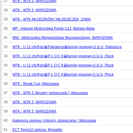
27
WTK - WTK 5, WARSZAWA
28
WTK - WTK 5, WARSZAWA
29
WTK - WTK MŁODZIKÓW I MŁODZICZEK, ZĄBKI
30
MP - Halowe Mistrzostwa Polski U12, Bielsko-Biała
31
MW - Mistrzostwa Województwa Mazowieckiego, WARSZAWA
32
WTK - U 12 chł🎾dz😀Pabianice😀turniej grupowy🥇🥈🥉, Pabianice
33
WTK - U 12 chł🎾dz😀P Ł O C K😀turniej grupowy🥇🥈🥉, Płock
34
WTK - U 12 chł🎾dz😀P Ł O C K😀turniej grupowy🥇🥈🥉, Płock
35
WTK - U 12 chł🎾dz😀P Ł O C K😀turniej grupowy🥇🥈🥉, Płock
36
WTK - Break Cup, Warszawa
37
WTK - WTK 5 Skrzaty [ dziewczęta ], Warszawa
38
WTK - WTK 5, WARSZAWA
39
WTK - WTK 5, WARSZAWA
40
Kategoria zielona / chłopcy, dziewczęta /, Warszawa
41
ECT Tenis10 zielona, Mysiadło