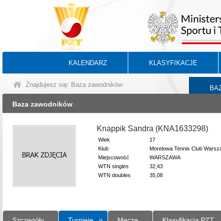
KALENDARZ
KLASYFIKACJE
Znajdujesz się: Baza zawodników
BA
Baza zawodników
Knappik Sandra (KNA1633298)
Wiek
17
Klub
Morelowa Tennis Club Wars
Miejscowość
WARSZAWA
WTN singles
32,43
WTN doubles
35,08
Szczegóły
Turnieje
Mecze
Klasyfikacja PZT