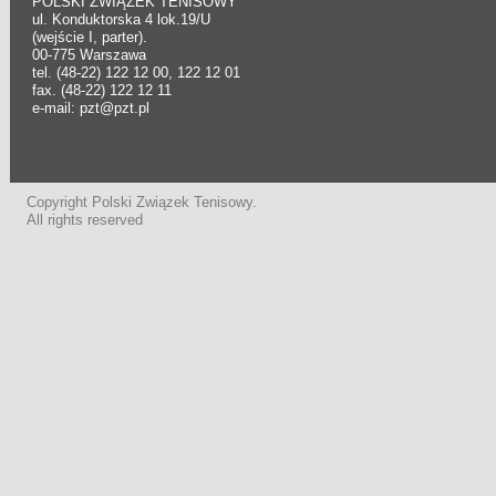
POLSKI ZWIĄZEK TENISOWY
ul. Konduktorska 4 lok.19/U
(wejście I, parter).
00-775 Warszawa
tel. (48-22) 122 12 00, 122 12 01
fax. (48-22) 122 12 11
e-mail: pzt@pzt.pl
Copyright Polski Związek Tenisowy.
All rights reserved