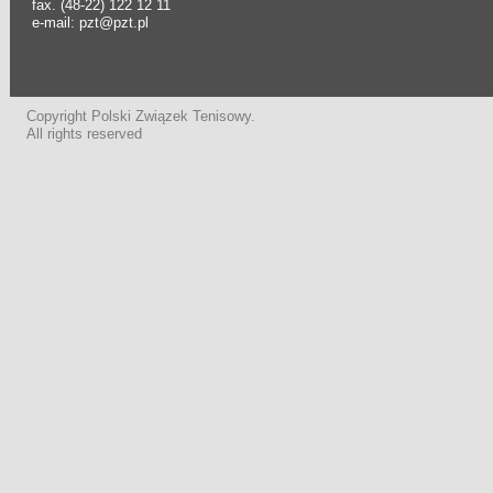
fax. (48-22) 122 12 11
e-mail: pzt@pzt.pl
Copyright Polski Związek Tenisowy.
All rights reserved