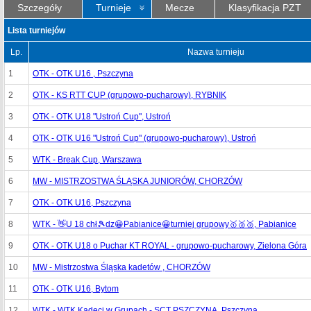
Szczegóły
Turnieje
Mecze
Klasyfikacja PZT
Lista turniejów
Lp.
Nazwa turnieju
1
OTK - OTK U16 , Pszczyna
2
OTK - KS RTT CUP (grupowo-pucharowy), RYBNIK
3
OTK - OTK U18 "Ustroń Cup", Ustroń
4
OTK - OTK U16 "Ustroń Cup" (grupowo-pucharowy), Ustroń
5
WTK - Break Cup, Warszawa
6
MW - MISTRZOSTWA ŚLĄSKA JUNIORÓW, CHORZÓW
7
OTK - OTK U16, Pszczyna
8
WTK - 👋U 18 chł🎾dz😀Pabianice😀turniej grupowy🥇🥈🥉, Pabianice
9
OTK - OTK U18 o Puchar KT ROYAL - grupowo-pucharowy, Zielona Góra
10
MW - Mistrzostwa Śląska kadetów , CHORZÓW
11
OTK - OTK U16, Bytom
12
WTK - WTK Kadeci w Grupach - SCT PSZCZYNA, Pszczyna