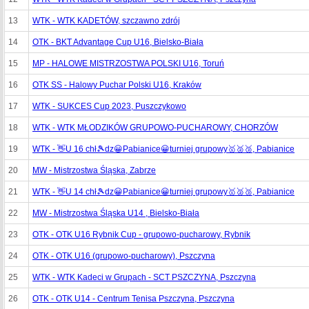
13
WTK - WTK KADETÓW, szczawno zdrój
14
OTK - BKT Advantage Cup U16, Bielsko-Biała
15
MP - HALOWE MISTRZOSTWA POLSKI U16, Toruń
16
OTK SS - Halowy Puchar Polski U16, Kraków
17
WTK - SUKCES Cup 2023, Puszczykowo
18
WTK - WTK MŁODZIKÓW GRUPOWO-PUCHAROWY, CHORZÓW
19
WTK - 👋U 16 chł🎾dz😀Pabianice😀turniej grupowy🥇🥈🥉, Pabianice
20
MW - Mistrzostwa Śląska, Zabrze
21
WTK - 👋U 14 chł🎾dz😀Pabianice😀turniej grupowy🥇🥈🥉, Pabianice
22
MW - Mistrzostwa Śląska U14 , Bielsko-Biała
23
OTK - OTK U16 Rybnik Cup - grupowo-pucharowy, Rybnik
24
OTK - OTK U16 (grupowo-pucharowy), Pszczyna
25
WTK - WTK Kadeci w Grupach - SCT PSZCZYNA, Pszczyna
26
OTK - OTK U14 - Centrum Tenisa Pszczyna, Pszczyna