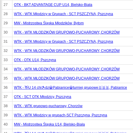
27
OTK - BKT ADVANTAGE CUP U14, Bielsko-Biała
28
WTK - WTK Młodzicy w Grupach - SCT PSZCZYNA, Pszczyna
29
MW - Mistrzostwa Śląska Młodzików, Bytom
30
WTK - WTK MŁODZIKÓW GRUPOWO-PUCHAROWY, CHORZÓW
31
WTK - WTK Młodzicy w Grupach - SCT PSZCZYNA, Pszczyna
32
WTK - WTK MŁODZIKÓW GRUPOWO-PUCHAROWY, CHORZÓW
33
OTK - OTK U14, Pszczyna
34
WTK - WTK MŁODZIKÓW GRUPOWO-PUCHAROWY, CHORZÓW
35
WTK - WTK MŁODZIKÓW GRUPOWO-PUCHAROWY, CHORZÓW
36
WTK - 👋U 14 chł🎾dz😀Pabianice😀turniej grupowe🥇🥈🥉, Pabianice
37
OTK - SCT OTK Młodzicy, Pszczyna
38
WTK - WTK grupowo-pucharowy, Chorzów
39
WTK - WTK Młodzicy w grupach-SCT Pszczyna, Pszczyna
40
MW - Mistrzostwa Śląska U14, Bielsko-Biała