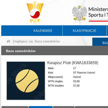
KALENDARZ
KLASYFIKACJE
Znajdujesz się: Baza zawodników
BA
Baza zawodników
Kwapisz Piotr (KWA1633659)
Wiek
17
Klub
ST Rancho Ustroń
Miejscowość
Ustroń
WTN singles
33,58
WTN doubles
37,06