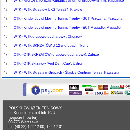
41
WTK - 👋U 14 chł🎾dz😀Pabianice😀turniej grupowy🥇🥈🥉, Pabianice
42
WTK - WTK Skrzatów UKS Tenis24, Kraków
43
OTK - Kinder Joy of Moving Tennis Trophy - SCT Pszczyna, Pszczyna
44
OTK - Kinder Joy of moving Tennis Trophy - ECT Mysiadło, Mysiadło
45
WTK - WTK grupowo-pucharowy , Chorzów
46
WTK - WTK SKRZATÓW U 12 w grupach, Tychy
47
OTK - OTK SKRZATÓW (grupowo-pucharowy), Zabrze
48
OTK - OTK Skrzatów "Viol Dent Cup", Ustroń
49
WTK - WTK Skrzaty w Grupach - Śląskie Centrum Tenisa, Pszczyna
POLSKI ZWIĄZEK TENISOWY
ul. Konduktorska 4 lok.19/U
(wejście I, parter).
00-775 Warszawa
tel. (48-22) 122 12 00, 122 12 01