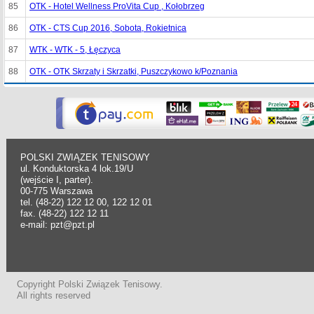
85
OTK - Hotel Wellness ProVita Cup , Kołobrzeg
86
OTK - CTS Cup 2016, Sobota, Rokietnica
87
WTK - WTK - 5, Łęczyca
88
OTK - OTK Skrzaty i Skrzatki, Puszczykowo k/Poznania
POLSKI ZWIĄZEK TENISOWY
ul. Konduktorska 4 lok.19/U
(wejście I, parter).
00-775 Warszawa
tel. (48-22) 122 12 00, 122 12 01
fax. (48-22) 122 12 11
e-mail: pzt@pzt.pl
Copyright Polski Związek Tenisowy.
All rights reserved