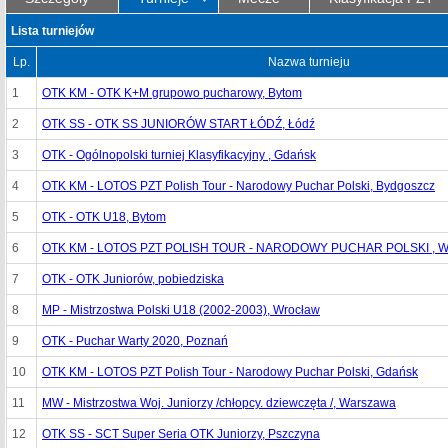
Lista turniejów
Lp.
Nazwa turnieju
1
OTK KM - OTK K+M grupowo pucharowy, Bytom
2
OTK SS - OTK SS JUNIORÓW START ŁÓDŹ, Łódź
3
OTK - Ogólnopolski turniej Klasyfikacyjny , Gdańsk
4
OTK KM - LOTOS PZT Polish Tour - Narodowy Puchar Polski, Bydgoszcz
5
OTK - OTK U18, Bytom
6
OTK KM - LOTOS PZT POLISH TOUR - NARODOWY PUCHAR POLSKI , W
7
OTK - OTK Juniorów, pobiedziska
8
MP - Mistrzostwa Polski U18 (2002-2003), Wrocław
9
OTK - Puchar Warty 2020, Poznań
10
OTK KM - LOTOS PZT Polish Tour - Narodowy Puchar Polski, Gdańsk
11
MW - Mistrzostwa Woj. Juniorzy /chłopcy. dziewczęta /, Warszawa
12
OTK SS - SCT Super Seria OTK Juniorzy, Pszczyna