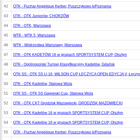
42
OTK - Puchar Angelique Kerber, Puszczykowo k/Poznania
43
OTK - OTK Juniorów, CHORZÓW
44
OTK - OTK, Warszawa
45
WTK - WTK 5, Warszawa
46
WTK - Mistrzostwa Warszawy, Warszawa
47
OTK - OTK KADETÓW 16 w grupach SPORTSYSTEM CUP, Olsztyn
48
OTK - Ogólnopolski Turniej Klasyfikacyjny Kadetów, Gdańsk
49
OTK SS - OTK SS U-16, WILSON CUP ŁĘCZYCA OPEN-EDYCJA V, Łęczy
50
OTK - OTK Kadetów, Stalowa Wola
51
OTK SS - OTK SS Gajewski Cup, Stalowa Wola
52
OTK - OTK CKT Grodzisk Mazowiecki, GRODZISK MAZOWIECKI
53
OTK - OTK Kadetów 16 w grupach SPORTSYSTEM CUP, Olsztyn
54
OTK - OTK Kadetów 16 w grupach SPORTSYSTEM CUP, Olsztyn
55
OTK - Puchar Angelique Kerber, Puszczykowo k/Poznania