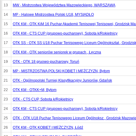
13
MW - Mistrzostwa Województwa Mazowieckiego, WARSZAWA
14
MP - Halowe Mistrzostwa Polski U18, MYSIADŁO
15
OTK KM - OTK KiM 16 Puchar Akademii Tenisowej Tenisowej, Grodzisk Ma
16
OTK KM - CTS CUP (grupowo-pucharowy), Sobota k/Rokietnicy
17
OTK SS - OTK SS U18 Puchar Tenisowego Liceum Ogólnokształ., Grodzis
18
OTK KM - OTK seniorów seniorek w grupach , Łęczna
19
OTK - OTK 18 gruowo-pucharowy, Toruń
20
MP - MISTRZOSTWA POLSKI KOBIET I MĘŻCZYZN, Bytom
21
OTK - Ogólnopolski Turniej Klasyfikacyjny Juniorów, Gdańsk
22
OTK KM - OTKK+M, Bytom
23
OTK - CTS CUP, Sobota k/Rokietnicy
24
OTK KM - CTS CUP (grupowo-pucharowy), Sobota k/Rokietnicy
25
OTK - OTK U18 Puchar Tenisowego Liceum Ogólnoksz., Grodzisk Mazowie
26
OTK KM - OTK KOBIET I MĘŻCZYZN, Łódź