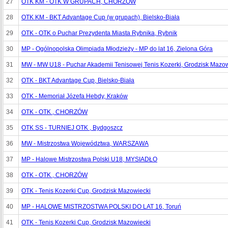
27
OTK KM - OTK W GRUPACH, CHORZÓW
28
OTK KM - BKT Advantage Cup (w grupach), Bielsko-Biała
29
OTK - OTK o Puchar Prezydenta Miasta Rybnika, Rybnik
30
MP - Ogólnopolska Olimpiada Młodzieży - MP do lat 16, Zielona Góra
31
MW - MW U18 - Puchar Akademii Tenisowej Tenis Kozerki, Grodzisk Mazow
32
OTK - BKT Advantage Cup, Bielsko-Biała
33
OTK - Memoriał Józefa Hebdy, Kraków
34
OTK - OTK , CHORZÓW
35
OTK SS - TURNIEJ OTK , Bydgoszcz
36
MW - Mistrzostwa Województwa, WARSZAWA
37
MP - Halowe Mistrzostwa Polski U18, MYSIADŁO
38
OTK - OTK , CHORZÓW
39
OTK - Tenis Kozerki Cup, Grodzisk Mazowiecki
40
MP - HALOWE MISTRZOSTWA POLSKI DO LAT 16, Toruń
41
OTK - Tenis Kozerki Cup, Grodzisk Mazowiecki