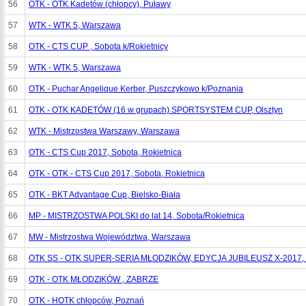
56
OTK - OTK Kadetów (chłopcy), Puławy
57
WTK - WTK 5, Warszawa
58
OTK - CTS CUP , Sobota k/Rokietnicy
59
WTK - WTK 5, Warszawa
60
OTK - Puchar Angelique Kerber, Puszczykowo k/Poznania
61
OTK - OTK KADETÓW (16 w grupach) SPORTSYSTEM CUP, Olsztyn
62
WTK - Mistrzostwa Warszawy, Warszawa
63
OTK - CTS Cup 2017, Sobota, Rokietnica
64
OTK - OTK - CTS Cup 2017, Sobota, Rokietnica
65
OTK - BKT Advantage Cup, Bielsko-Biała
66
MP - MISTRZOSTWA POLSKI do lat 14, Sobota/Rokietnica
67
MW - Mistrzostwa Województwa, Warszawa
68
OTK SS - OTK SUPER-SERIA MŁODZIKÓW, EDYCJA JUBILEUSZ X-2017
69
OTK - OTK MŁODZIKÓW , ZABRZE
70
OTK - HOTK chłopców, Poznań