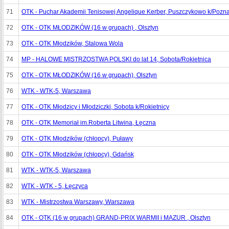
71
OTK - Puchar Akademii Tenisowej Angelique Kerber, Puszczykowo k/Pozn
72
OTK - OTK MŁODZIKÓW (16 w grupach) , Olsztyn
73
OTK - OTK Młodzików, Stalowa Wola
74
MP - HALOWE MISTRZOSTWA POLSKI do lat 14, Sobota/Rokietnica
75
OTK - OTK MŁODZIKÓW (16 w grupach), Olsztyn
76
WTK - WTK-5, Warszawa
77
OTK - OTK Młodzicy i Młodziczki, Sobota k/Rokietnicy
78
OTK - OTK Memoriał im.Roberta Litwina, Łęczna
79
OTK - OTK Młodzików (chłopcy), Puławy
80
OTK - OTK Młodzików (chłopcy), Gdańsk
81
WTK - WTK-5, Warszawa
82
WTK - WTK - 5, Łęczyca
83
WTK - Mistrzostwa Warszawy, Warszawa
84
OTK - OTK (16 w grupach) GRAND-PRIX WARMII i MAZUR , Olsztyn