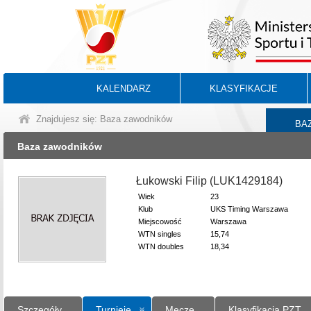
KALENDARZ
KLASYFIKACJE
Znajdujesz się: Baza zawodników
BA
Baza zawodników
Łukowski Filip (LUK1429184)
Wiek
23
Klub
UKS Timing Warszawa
Miejscowość
Warszawa
WTN singles
15,74
WTN doubles
18,34
Szczegóły
Turnieje
Mecze
Klasyfikacja PZT