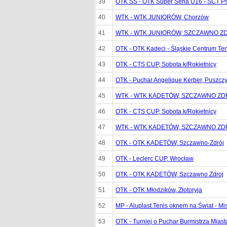
39
OTK SS - OTK Super Seria U16 - ŚCT P
40
WTK - WTK JUNIORÓW, Chorzów
41
WTK - WTK JUNIORÓW, SZCZAWNO Z
42
OTK - OTK Kadeci - Śląskie Centrum Te
43
OTK - CTS CUP, Sobota k/Rokietnicy
44
OTK - Puchar Angelique Kerber, Puszcz
45
WTK - WTK KADETÓW, SZCZAWNO ZD
46
OTK - CTS CUP, Sobota k/Rokietnicy
47
WTK - WTK KADETÓW, SZCZAWNO ZD
48
OTK - OTK KADETÓW, Szczawno-Zdrój
49
OTK - Leclerc CUP, Wrocław
50
OTK - OTK KADETÓW, Szczawno Zdroj
51
OTK - OTK Młodzików, Złotoryja
52
MP - Aluplast.Tenis oknem na Świat - Mi
53
OTK - Turniej o Puchar Burmistrza Miasta