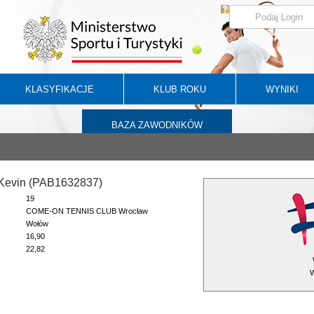
KLASYFIKACJE
KLUB ROKU
WYNIKI
BAZA ZAWODNIKÓW
 Kevin (PAB1632837)
19
COME-ON TENNIS CLUB Wrocław
Wołów
16,90
22,82
W