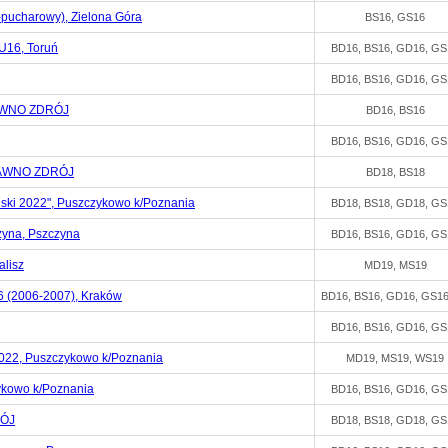
pucharowy), Zielona Góra
BS16, GS16
16, Toruń
BD16, BS16, GD16, GS
BD16, BS16, GD16, GS
ZAWNO ZDRÓJ
BD16, BS16
BD16, BS16, GD16, GS
CZAWNO ZDRÓJ
BD18, BS18
ański 2022", Puszczykowo k/Poznania
BD18, BS18, GD18, GS
zyna, Pszczyna
BD16, BS16, GD16, GS
alisz
MD19, MS19
(2006-2007), Kraków
BD16, BS16, GD16, GS1
BD16, BS16, GD16, GS
2, Puszczykowo k/Poznania
MD19, MS19, WS19
ykowo k/Poznania
BD16, BS16, GD16, GS
RÓJ
BD18, BS18, GD18, GS