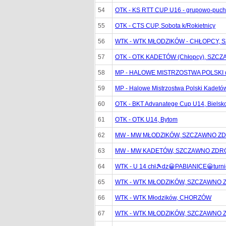
54
OTK - KS RTT CUP U16 - grupowo-puch
55
OTK - CTS CUP, Sobota k/Rokietnicy
56
WTK - WTK MŁODZIKÓW - CHŁOPCY,
57
OTK - OTK KADETÓW (Chłopcy), SZC
58
MP - HALOWE MISTRZOSTWA POLSKI do l
59
MP - Halowe Mistrzostwa Polski Kadetó
60
OTK - BKT Advanatege Cup U14, Bielsko
61
OTK - OTK U14, Bytom
62
MW - MW MŁODZIKÓW, SZCZAWNO Z
63
MW - MW KADETÓW, SZCZAWNO ZDR
64
WTK - U 14 chł🎾dz😀PABIANICE😀turni
65
WTK - WTK MŁODZIKÓW, SZCZAWNO 
66
WTK - WTK Młodzików, CHORZÓW
67
WTK - WTK MŁODZIKÓW, SZCZAWNO 