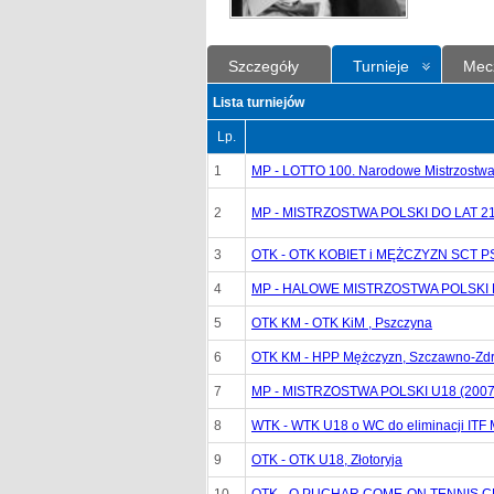
Szczegóły
Turnieje
Mec
Lista turniejów
Lp.
1
MP - LOTTO 100. Narodowe Mistrzostwa 
2
MP - MISTRZOSTWA POLSKI DO LAT 21 (
3
OTK - OTK KOBIET i MĘŻCZYZN SCT P
4
MP - HALOWE MISTRZOSTWA POLSKI K
5
OTK KM - OTK KiM , Pszczyna
6
OTK KM - HPP Mężczyzn, Szczawno-Zdr
7
MP - MISTRZOSTWA POLSKI U18 (2007
8
WTK - WTK U18 o WC do eliminacji ITF 
9
OTK - OTK U18, Złotoryja