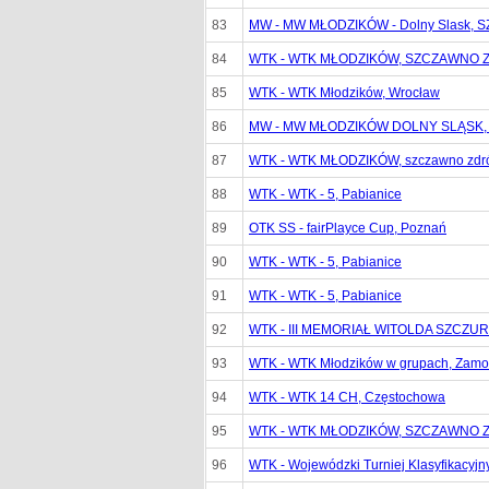
83
MW - MW MŁODZIKÓW - Dolny Slask,
84
WTK - WTK MŁODZIKÓW, SZCZAWNO 
85
WTK - WTK Młodzików, Wrocław
86
MW - MW MŁODZIKÓW DOLNY SLĄSK
87
WTK - WTK MŁODZIKÓW, szczawno zdr
88
WTK - WTK - 5, Pabianice
89
OTK SS - fairPlayce Cup, Poznań
90
WTK - WTK - 5, Pabianice
91
WTK - WTK - 5, Pabianice
92
WTK - III MEMORIAŁ WITOLDA SZCZURK
93
WTK - WTK Młodzików w grupach, Zamo
94
WTK - WTK 14 CH, Częstochowa
95
WTK - WTK MŁODZIKÓW, SZCZAWNO 
96
WTK - Wojewódzki Turniej Klasyfikacyj