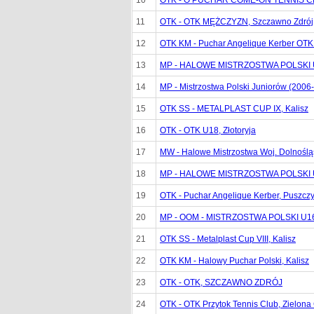
10
OTK - O PUCHAR COME-ON TENNIS C
11
OTK - OTK MĘŻCZYZN, Szczawno Zdrój
12
OTK KM - Puchar Angelique Kerber OTK
13
MP - HALOWE MISTRZOSTWA POLSKI U
14
MP - Mistrzostwa Polski Juniorów (2006
15
OTK SS - METALPLAST CUP IX, Kalisz
16
OTK - OTK U18, Złotoryja
17
MW - Halowe Mistrzostwa Woj. Dolnoślą
18
MP - HALOWE MISTRZOSTWA POLSKI U
19
OTK - Puchar Angelique Kerber, Puszcz
20
MP - OOM - MISTRZOSTWA POLSKI U16 
21
OTK SS - Metalplast Cup VIII, Kalisz
22
OTK KM - Halowy Puchar Polski, Kalisz
23
OTK - OTK, SZCZAWNO ZDRÓJ
24
OTK - OTK Przytok Tennis Club, Zielona