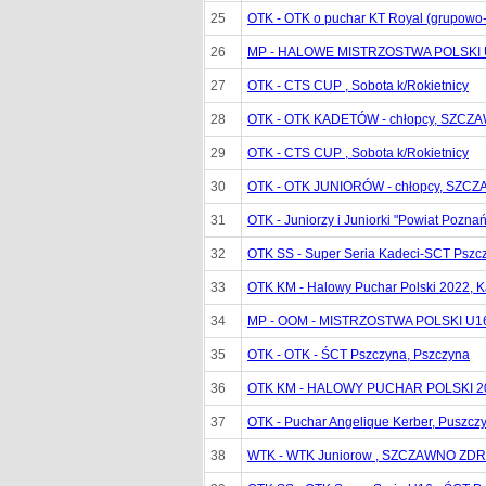
25
OTK - OTK o puchar KT Royal (grupowo-
26
MP - HALOWE MISTRZOSTWA POLSKI U
27
OTK - CTS CUP , Sobota k/Rokietnicy
28
OTK - OTK KADETÓW - chłopcy, SZC
29
OTK - CTS CUP , Sobota k/Rokietnicy
30
OTK - OTK JUNIORÓW - chłopcy, SZ
31
OTK - Juniorzy i Juniorki "Powiat Pozn
32
OTK SS - Super Seria Kadeci-SCT Pszc
33
OTK KM - Halowy Puchar Polski 2022, K
34
MP - OOM - MISTRZOSTWA POLSKI U16 
35
OTK - OTK - ŚCT Pszczyna, Pszczyna
36
OTK KM - HALOWY PUCHAR POLSKI 202
37
OTK - Puchar Angelique Kerber, Puszcz
38
WTK - WTK Juniorow , SZCZAWNO ZD