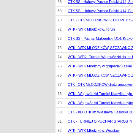
68
OTK SS - Halowy Puchar Polski U14, Sob
69
OTK SS - Halowy Puchar Polski U14, Bie
70
OTK - OTK MŁODZIKÓW - CHŁOPCY, 
71
WTK - WTK Młodzików, Toruń
72
OTK SS - Puchar Małopolski U14, Krak
73
WTK - WTK MŁODZIKÓW, SZCZAWNO 
74
WTK - WTK - Turniej Wojewódzki do lat 1
75
WTK - WTK Młodzicy w grupach-Śląskie
76
WTK - WTK MŁODZIKÓW, SZCZAWNO 
77
OTK - OTK MŁODZIKÓW ch/dz grupowo-p
78
WTK - Wojewódzki Turniej Klasyfikacyjn 
79
WTK - Wojewódzki Turniej Klasyfikacyjn
80
OTK - XIX OTK im.Wiesława Gąsiorka 2
81
OTK - TURNIEJ O PUCHAR STAROSTY 
82
WTK - WTK Młodzików, Wrocław