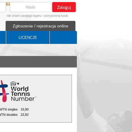
nie znam swojego loginu
/
przypomnij hasło
Zgłoszenie / rejestracja online
LICENCJE
WTN singles
16,90
TN doubles
22,82