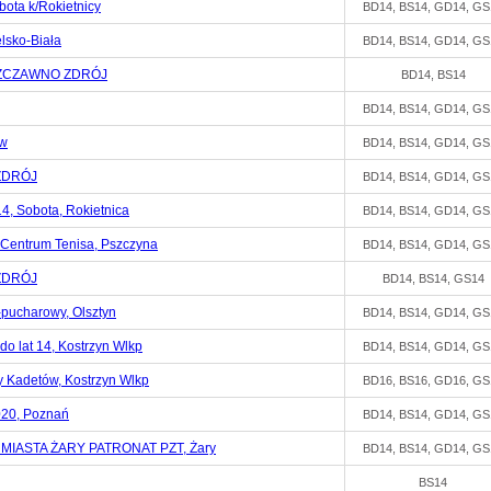
ota k/Rokietnicy
BD14, BS14, GD14, GS
lsko-Biała
BD14, BS14, GD14, GS
SZCZAWNO ZDRÓJ
BD14, BS14
BD14, BS14, GD14, GS
ów
BD14, BS14, GD14, GS
ZDRÓJ
BD14, BS14, GD14, GS
4, Sobota, Rokietnica
BD14, BS14, GD14, GS
 Centrum Tenisa, Pszczyna
BD14, BS14, GD14, GS
ZDRÓJ
BD14, BS14, GS14
ucharowy, Olsztyn
BD14, BS14, GD14, GS
do lat 14, Kostrzyn Wlkp
BD14, BS14, GD14, GS
y Kadetów, Kostrzyn Wlkp
BD16, BS16, GD16, GS
020, Poznań
BD14, BS14, GD14, GS
MIASTA ŻARY PATRONAT PZT, Żary
BD14, BS14, GD14, GS
BS14