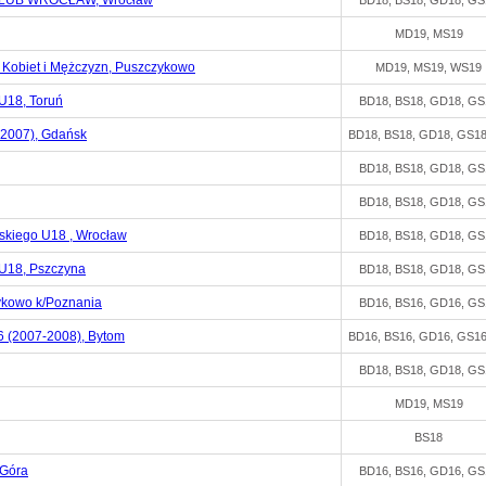
LUB WROCŁAW, Wrocław
BD18, BS18, GD18, GS
MD19, MS19
 Kobiet i Mężczyzn, Puszczykowo
MD19, MS19, WS19
18, Toruń
BD18, BS18, GD18, GS
-2007), Gdańsk
BD18, BS18, GD18, GS1
BD18, BS18, GD18, GS
BD18, BS18, GD18, GS
skiego U18 , Wrocław
BD18, BS18, GD18, GS
18, Pszczyna
BD18, BS18, GD18, GS
ykowo k/Poznania
BD16, BS16, GD16, GS
(2007-2008), Bytom
BD16, BS16, GD16, GS1
BD18, BS18, GD18, GS
MD19, MS19
BS18
 Góra
BD16, BS16, GD16, GS