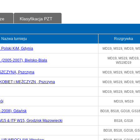
ze
Klasyfikacja PZT
Nazwa turnieju
Rozgrywka
Polski KiM, Gdynia
MD19, MS19, WD19, W
MD19, MS19, WD19,
2005-2007), Bielsko-Biała
WS19D19
SZCZYNA, Pszczyna
MD19, MS19, WD19, W
OBIET i MĘŻCZYZN , Pszczyna
MD19, MS19, WD19, W
MD19, MS19, WD19, W
ój
MD19, MS19
-2008), Gdańsk
BD18, BS18, GD18, GS1
M15 & ITF W15, Grodzisk Mazowiecki
BS18, GS18
BD18, BS18, GD18, GS